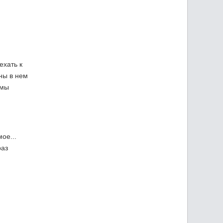
ехать к
ны в нем
 мы
ое...
раз