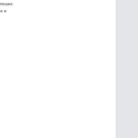
 пеших
е и