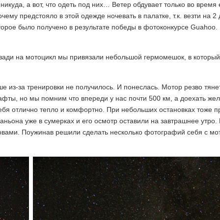
икуда, а вот, что одеть под них… Ветер обдувает только во время 
чему предстояло в этой одежде ночевать в палатке, т.к. везти на 2
торое было получено в результате победы в фотоконкурсе Guahoo.
сзади на мотоцикл мы привязали небольшой гермомешок, в которы
е из-за тренировки не получилось. И понеслась. Мотор резво тяне
афты, но мы помним что впереди у нас почти 500 км, а доехать же
ебя отлично тепло и комфортно. При небольших остановках тоже п
аньона уже в сумерках и его осмотр оставили на завтрашнее утро.
ровами. Поужинав решили сделать несколько фотографий себя с м