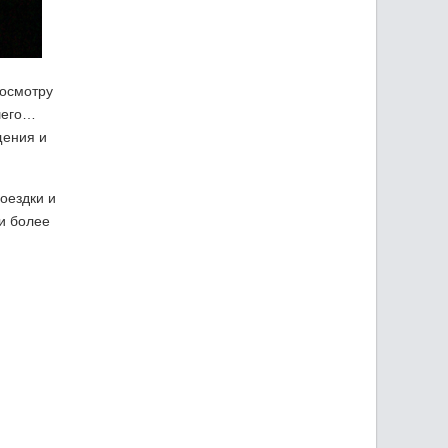
 осмотру
чшего…
щения и
оездки и
и более