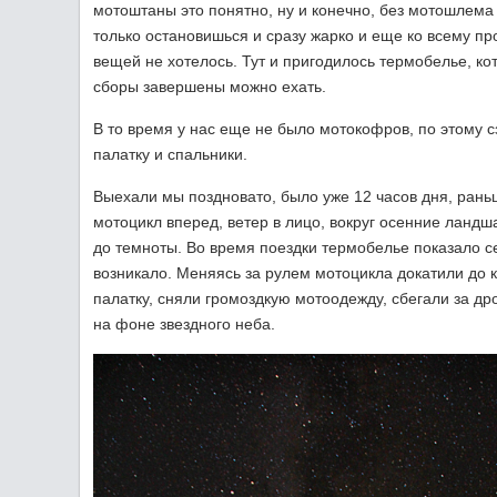
мотоштаны это понятно, ну и конечно, без мотошлема н
только остановишься и сразу жарко и еще ко всему про
вещей не хотелось. Тут и пригодилось термобелье, ко
сборы завершены можно ехать.
В то время у нас еще не было мотокофров, по этому 
палатку и спальники.
Выехали мы поздновато, было уже 12 часов дня, раньш
мотоцикл вперед, ветер в лицо, вокруг осенние ландш
до темноты. Во время поездки термобелье показало с
возникало. Меняясь за рулем мотоцикла докатили до к
палатку, сняли громоздкую мотоодежду, сбегали за д
на фоне звездного неба.