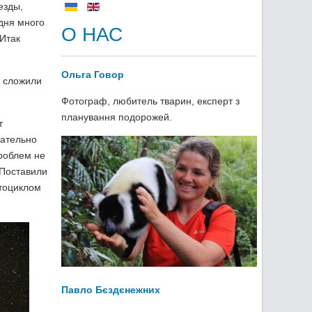
езды,
 дня много
О НАС
 Итак
Ольга Говор
й сложили
Фотограф, любитель тварин, експерт з
планування подорожей.
т
лательно
роблем не
 Поставили
отоциклом
Павло Бєздєнежних