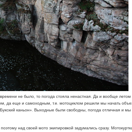
о времени не было, то погода стояла ненастная. Да и вообще летом
нем, да еще и самоходным, т.е. мотоциклом решили мы начать объе
«Букский каньон». Выходные были свободны, погода отличная и мы
 поэтому над своей мото экипировкой задумались сразу. Мотокуртк