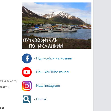
- Підписуйся на новини
- Наш YouTube канал
 там много
- Наш instagram
зжать
- Пошук
а и