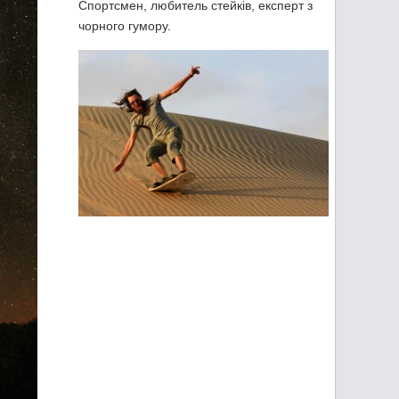
Спортсмен, любитель стейків, експерт з
чорного гумору.