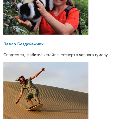
Павло Бєздєнежних
Спортсмен, любитель стейків, експерт з чорного гумору.