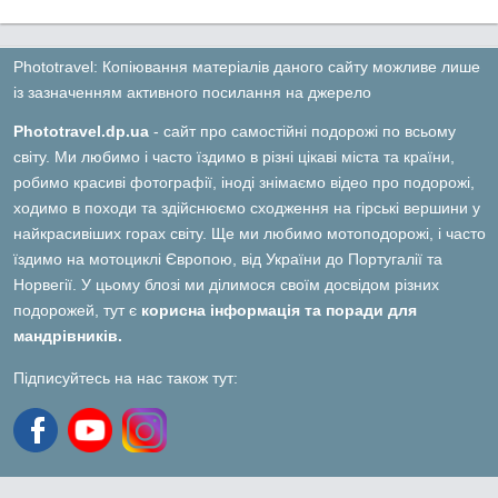
Phototravel: Копіювання матеріалів даного сайту можливе лише
із зазначенням активного посилання на джерело
Phototravel.dp.ua
- сайт про самостійні подорожі по всьому
світу. Ми любимо і часто їздимо в різні цікаві міста та країни,
робимо красиві фотографії, іноді знімаємо відео про подорожі,
ходимо в походи та здійснюємо сходження на гірські вершини у
найкрасивіших горах світу. Ще ми любимо мотоподорожі, і часто
їздимо на мотоциклі Європою, від України до Португалії та
Норвегії. У цьому блозі ми ділимося своїм досвідом різних
подорожей, тут є
корисна інформація та поради для
мандрівників.
Підписуйтесь на нас також тут: