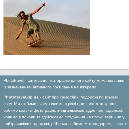
Phototravel: Копіювання матеріалів даного сайту можливе лише
із зазначенням активного посилання на джерело
Phototravel.dp.ua
- сайт про самостійні подорожі по всьому
світу. Ми любимо і часто їздимо в різні цікаві міста та країни,
робимо красиві фотографії, іноді знімаємо відео про подорожі,
ходимо в походи та здійснюємо сходження на гірські вершини у
найкрасивіших горах світу. Ще ми любимо мотоподорожі, і часто