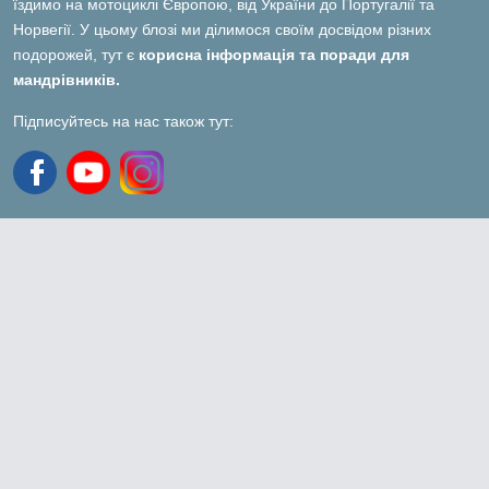
їздимо на мотоциклі Європою, від України до Португалії та
Норвегії. У цьому блозі ми ділимося своїм досвідом різних
подорожей, тут є
корисна інформація та поради для
мандрівників.
Підписуйтесь на нас також тут: