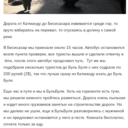
Дорога от Катманду до Бесисахара извивается среди гор, то
круто взбираясь на перевал, то спускаясь в долину к самой
реке.
В Бесисахар мы приехали около 15 часов. Автобус остановился
возле пункта проверки, все туристы вышли и сделали отметку в
tims, после этого автобус продолжил путь. Тут же мы
подобрали несколько туристов до Буль Буля с них содрали по
200 рупий (2$), так что лучше сразу из Катманду ехать до Буль
Буля.
Еще час в пути и мы в БульБуле. Хоть на горизонте есть тучи,
мы решили немного пройтись размяться. Дорога очень пыльная
и ездит много грузовиков занятых на строительстве дороги. Но
мы далеко не ушли, еще в БульБуле разговорились с мужчиной
и он предложил остановится у него в гесте. Комната бесплатно,
оплата только за еду.