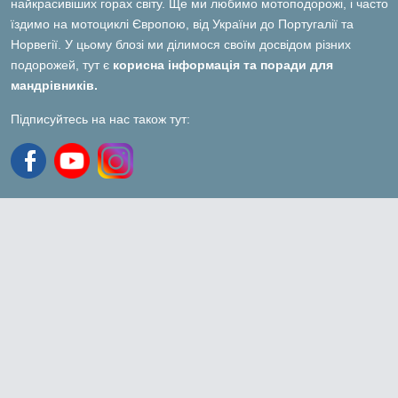
найкрасивіших горах світу. Ще ми любимо мотоподорожі, і часто
їздимо на мотоциклі Європою, від України до Португалії та
Норвегії. У цьому блозі ми ділимося своїм досвідом різних
подорожей, тут є
корисна інформація та поради для
мандрівників.
Підписуйтесь на нас також тут: