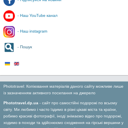
- Наш YouTube канал
- Наш instagram
- Пошук
Phototravel: Копіювання матеріалів даного сайту можливе лише
із зазначенням активного посилання на джерело
Phototravel.dp.ua
- сайт про самостійні подорожі по всьому
світу. Ми любимо і часто їздимо в різні цікаві міста та країни,
робимо красиві фотографії, іноді знімаємо відео про подорожі,
ходимо в походи та здійснюємо сходження на гірські вершини у