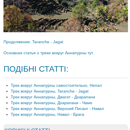
Продолжение: Taranche - Jagat
Основная статья о треке вокруг Аннапурны тут.
ПОДІБНІ СТАТТІ:
Трек вокруг Аннапурны самостоятельно, Непал
Трек вокруг Аннапурны, Taranche - Jagat
Трек вокруг Аннапурны, Джагат - Дхарапани
Трек вокруг Аннапурны, Дхарапани - Чаме
Трек вокруг Аннапурны, Верхний Писанг - Навал
Трек вокруг Аннапурны, Навал - Брага