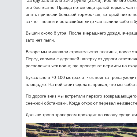
За еду заплатили 2240 рупий (22.4$), ибо нечего было
это бесплатно. Правда потом еще целый термос чая п
опять принесли большой термос чая, который никто не
за что - пошли и оставшийся литр чая вылили себе в бу
Вышли около 8 утра. После вчерашнего дождя, вчераш
зато нет пыли.
Вскоре мы миновали строительство плотины, после этог
Перед холмом с деревней наверху от дороги ответвляе
расположен чек поинт, где проверяют пермиты на вход
Буквально в 70-100 метрах от чек поинта тропа уходит
площадке. На ней стоит сделать привал, что мы собст
По дороге вниз мы встретили первого возвращающегося
снежной обстановки. Когда откроют перевал неизвестн
Дальше тропа траверсом проходит по склону среди ж