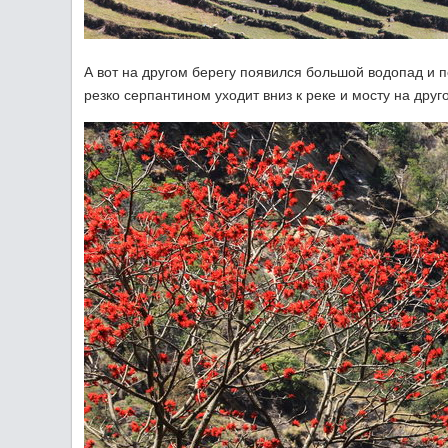
А вот на другом берегу появился большой водопад и по
резко серпантином уходит вниз к реке и мосту на друго