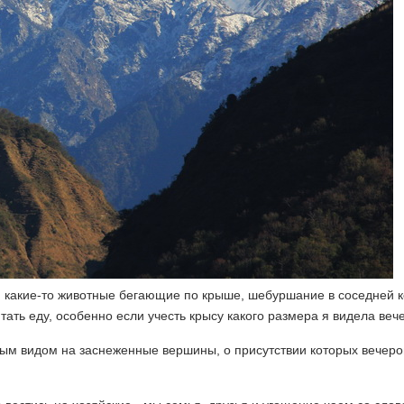
: какие-то животные бегающие по крыше, шебуршание в соседней 
тать еду, особенно если учесть крысу какого размера я видела веч
ивым видом на заснеженные вершины, о присутствии которых вечер