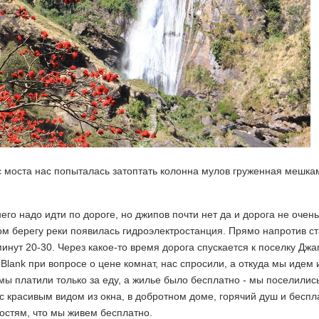
 моста нас попыталась затоптать колонна мулов груженная мешкам
его надо идти по дороге, но джипов почти нет да и дорога не очен
гом берегу реки появилась гидроэлектростанция. Прямо напротив с
нут 20-30. Через какое-то время дорога спускается к поселку Джаг
Blank при вопросе о цене комнат, нас спросили, а откуда мы идем 
ы платили только за еду, а жилье было бесплатно - мы поселились
 с красивым видом из окна, в добротном доме, горячий душ и беспл
гостям, что мы живем бесплатно.