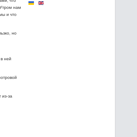
ами, что
 Утром нам
мы и что
ьзко, но
 в ней
мотровой
 из-за