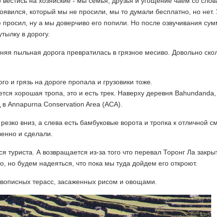
 вестись на хозяйские - мы семья, друзья и угощение чаем со слов
оявился, который мы не просили, мы то думали бесплатно, но нет.
 просил, ну а мы доверчиво его попили. Но после озвучивания сум
тылку в дорогу.
няя пыльная дорога превратилась в грязное месиво. Довольно скол
о и грязь на дороге пропала и грузовики тоже.
тся хорошая тропа, это и есть трек. Наверху деревня Bahundanda,
 в Annapurna Conservation Area (ACA).
 резко вниз, а слева есть бамбуковые ворота и тропка к отличной с
венно и сделали.
 туриста. А возвращается из-за того что перевал Торонг Ла закрыт
о, но будем надеяться, что пока мы туда дойдем его откроют.
ивописных терасс, засаженных рисом и овощами.