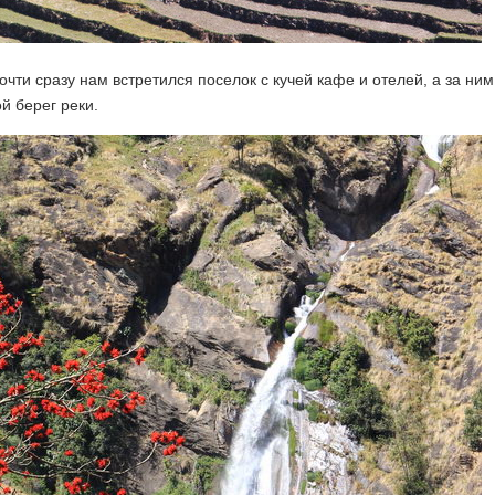
чти сразу нам встретился поселок с кучей кафе и отелей, а за ним
й берег реки.