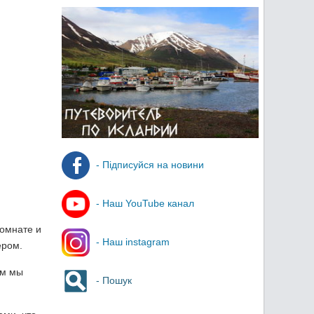
- Підписуйся на новини
- Наш YouTube канал
комнате и
- Наш instagram
ером.
ом мы
- Пошук