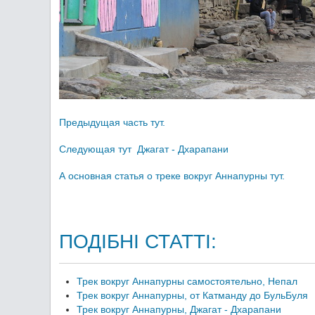
Предыдущая часть тут.
Следующая тут Джагат - Дхарапани
А основная статья о треке вокруг Аннапурны тут.
ПОДІБНІ СТАТТІ:
Трек вокруг Аннапурны самостоятельно, Непал
Трек вокруг Аннапурны, от Катманду до БульБуля
Трек вокруг Аннапурны, Джагат - Дхарапани