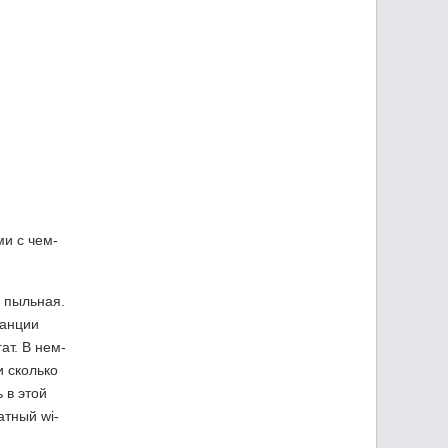
и с чем-
ь пыльная.
танции
ат. В нем-
и сколько
 в этой
атный wi-