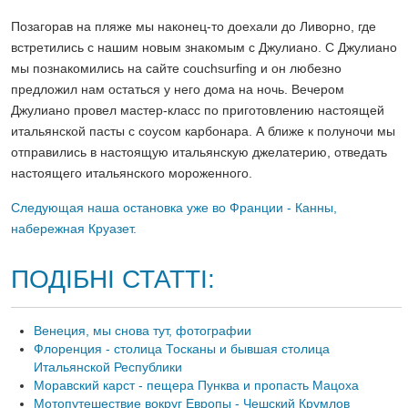
Позагорав на пляже мы наконец-то доехали до Ливорно, где
встретились с нашим новым знакомым с Джулиано. С Джулиано
мы познакомились на сайте couchsurfing и он любезно
предложил нам остаться у него дома на ночь. Вечером
Джулиано провел мастер-класс по приготовлению настоящей
итальянской пасты с соусом карбонара. А ближе к полуночи мы
отправились в настоящую итальянскую джелатерию, отведать
настоящего итальянского мороженного.
Следующая наша остановка уже во Франции - Канны,
набережная Круазет.
ПОДІБНІ СТАТТІ:
Венеция, мы снова тут, фотографии
Флоренция - cтолица Тосканы и бывшая столица
Итальянской Республики
Моравский карст - пещера Пунква и пропасть Мацоха
Мотопутешествие вокруг Европы - Чешский Крумлов