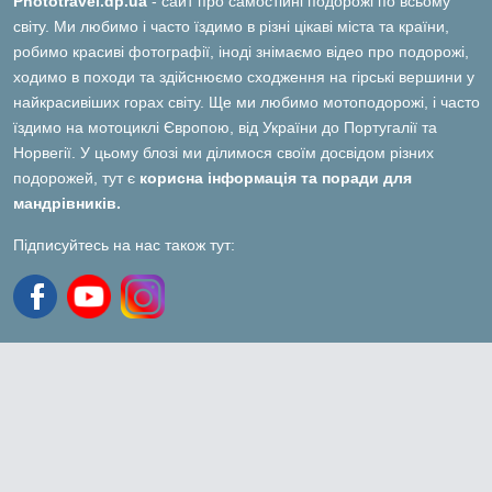
Phototravel.dp.ua
- сайт про самостійні подорожі по всьому
світу. Ми любимо і часто їздимо в різні цікаві міста та країни,
робимо красиві фотографії, іноді знімаємо відео про подорожі,
ходимо в походи та здійснюємо сходження на гірські вершини у
найкрасивіших горах світу. Ще ми любимо мотоподорожі, і часто
їздимо на мотоциклі Європою, від України до Португалії та
Норвегії. У цьому блозі ми ділимося своїм досвідом різних
подорожей, тут є
корисна інформація та поради для
мандрівників.
Підписуйтесь на нас також тут: