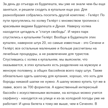
За день до отъезда из Будапешта, мы уже не знали чем-бы еще
заняться, и решили сходить в купальни еще раз. Для
разнообразия собрались посетить другой комплекс - Гелёрт. По
пути прогулялись по холму Гелёрт с множеством тропинок с
красивыми видами Будапешта и Дуная. Наверху холма
находится цитадель и "статуя свободы". И через парк
спустились к купальням Гелёрт. Вообще в Будапеште этих
купален, наверное штук 20, но самые известные - это Сечени и
Гелёрт, все остальные маленькие и больше рассчитаны на
лечебные процедуры, а не развлечение для туристов.
Спустившись с холма к купальням, мы выяснили, что
оказывается, в этих купальнях есть разделение на мужскую и
женскую половину, а общих бассейнов всего пару штук. Также
обязательно одеть шапочку для купания, хорошо, что хоть для
бороды никакой шапки не нужно. А шапку можно купить тут-же в
лавке, всего за 700 форинтов. А единственный интересный
бассейн с искусственными волнами, на которых можно учится
серфингу - находится на улице и из-за холодной погоды уже не
работает. И цена билета к тому-же выше, чем в Сеченях. В