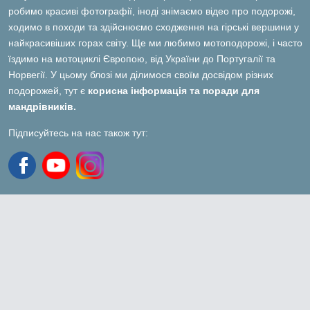
робимо красиві фотографії, іноді знімаємо відео про подорожі,
ходимо в походи та здійснюємо сходження на гірські вершини у
найкрасивіших горах світу. Ще ми любимо мотоподорожі, і часто
їздимо на мотоциклі Європою, від України до Португалії та
Норвегії. У цьому блозі ми ділимося своїм досвідом різних
подорожей, тут є
корисна інформація та поради для
мандрівників.
Підписуйтесь на нас також тут: