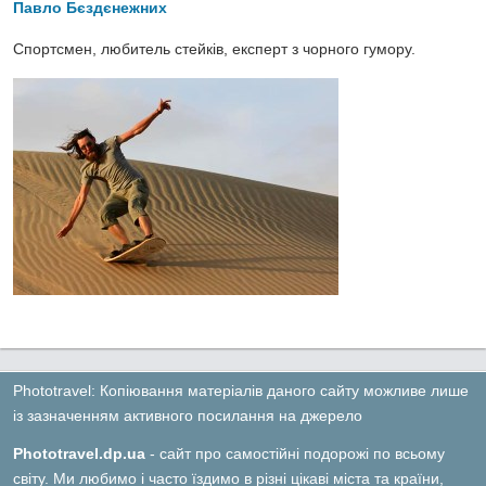
Павло Бєздєнежних
Спортсмен, любитель стейків, експерт з чорного гумору.
Phototravel: Копіювання матеріалів даного сайту можливе лише
із зазначенням активного посилання на джерело
Phototravel.dp.ua
- сайт про самостійні подорожі по всьому
світу. Ми любимо і часто їздимо в різні цікаві міста та країни,