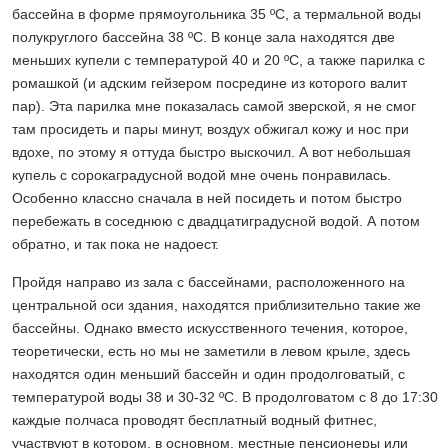
бассейна в форме прямоугольника 35 ºС, а термальной воды
полукруглого бассейна 38 ºС. В конце зала находятся две
меньших купели с температурой 40 и 20 ºС, а также парилка с
ромашкой (и адским гейзером посредине из которого валит
пар). Эта парилка мне показалась самой зверской, я не смог
там просидеть и пары минут, воздух обжигал кожу и нос при
вдохе, по этому я оттуда быстро выскочил. А вот небольшая
купель с сорокаградусной водой мне очень понравилась.
Особенно классно сначала в ней посидеть и потом быстро
перебежать в соседнюю с двадцатиградусной водой. А потом
обратно, и так пока не надоест.
Пройдя направо из зала с бассейнами, расположенного на
центральной оси здания, находятся приблизительно такие же
бассейны. Однако вместо искусственного течения, которое,
теоретически, есть но мы не заметили в левом крыле, здесь
находятся один меньший бассейн и один продолговатый, с
температурой воды 38 и 30-32 ºС. В продолговатом с 8 до 17:30
каждые полчаса проводят бесплатный водный фитнес,
участвуют в котором, в основном, местные пенсионеры или