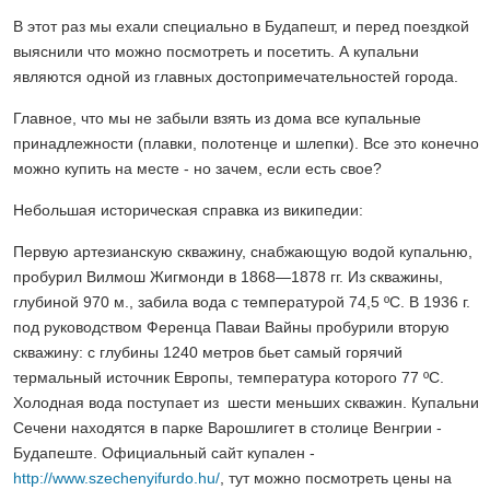
В этот раз мы ехали специально в Будапешт, и перед поездкой
выяснили что можно посмотреть и посетить. А купальни
являются одной из главных достопримечательностей города.
Главное, что мы не забыли взять из дома все купальные
принадлежности (плавки, полотенце и шлепки). Все это конечно
можно купить на месте - но зачем, если есть свое?
Небольшая историческая справка из википедии:
Первую артезианскую скважину, снабжающую водой купальню,
пробурил Вилмош Жигмонди в 1868—1878 гг. Из скважины,
глубиной 970 м., забила вода с температурой 74,5 ºС. В 1936 г.
под руководством Ференца Паваи Вайны пробурили вторую
скважину: с глубины 1240 метров бьет самый горячий
термальный источник Европы, температура которого 77 ºС.
Холодная вода поступает из шести меньших скважин. Купальни
Сечени находятся в парке Варошлигет в столице Венгрии -
Будапеште. Официальный сайт купален -
http://www.szechenyifurdo.hu/
, тут можно посмотреть цены на