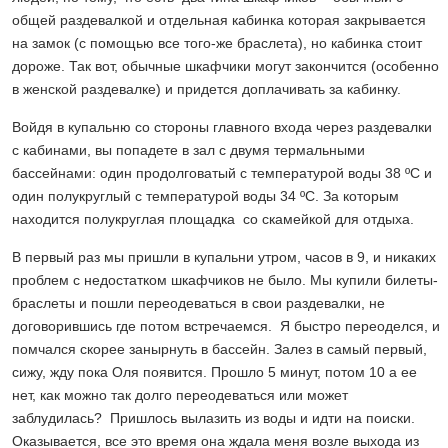
общей раздевалкой и отдельная кабинка которая закрывается
на замок (с помощью все того-же браслета), но кабинка стоит
дороже. Так вот, обычные шкафчики могут закончится (особенно
в женской раздевалке) и придется доплачивать за кабинку.
Войдя в купальню со стороны главного входа через раздевалки
с кабинами, вы попадете в зал с двумя термальными
бассейнами: один продолговатый с температурой воды 38 ºС и
один полукруглый с температурой воды 34 ºС. За которым
находится полукруглая площадка со скамейкой для отдыха.
В первый раз мы пришли в купальни утром, часов в 9, и никаких
проблем с недостатком шкафчиков не было. Мы купили билеты-
браслеты и пошли переодеваться в свои раздевалки, не
договорившись где потом встречаемся. Я быстро переоделся, и
помчался скорее занырнуть в бассейн. Залез в самый первый,
сижу, жду пока Оля появится. Прошло 5 минут, потом 10 а ее
нет, как можно так долго переодеваться или может
заблудилась? Пришлось вылазить из воды и идти на поиски.
Оказывается, все это время она ждала меня возле выхода из