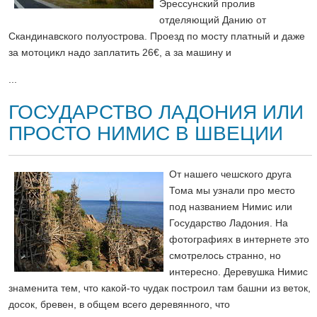
Эрессунский пролив
отделяющий Данию от
Скандинавского полуострова. Проезд по мосту платный и даже
за мотоцикл надо заплатить 26€, а за машину и
...
ГОСУДАРСТВО ЛАДОНИЯ ИЛИ
ПРОСТО НИМИС В ШВЕЦИИ
От нашего чешского друга
Тома мы узнали про место
под названием Нимис или
Государство Ладония. На
фотографиях в интернете это
смотрелось странно, но
интересно. Деревушка Нимис
знаменита тем, что какой-то чудак построил там башни из веток,
досок, бревен, в общем всего деревянного, что