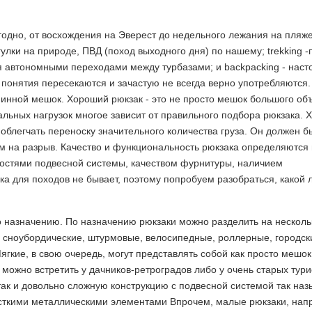
годно, от восхождения на Эверест до недельного лежания на пляж
огулки на природе, ПВД (поход выходного дня) по нашему; trekking -
ня автономными переходами между турбазами; и backpacking - нас
понятия пересекаются и зачастую не всегда верно употребляются. 
пинной мешок. Хороший рюкзак - это не просто мешок большого об
альных нагрузок многое зависит от правильного подбора рюкзака.
блегчать переноску значительного количества груза. Он должен б
м на разрыв. Качество и функциональность рюкзака определяются 
ностями подвесной системы, качеством фурнитуры, наличием
а для походов не бывает, поэтому попробуем разобраться, какой 
 назначению. По назначению рюкзаки можно разделить на несколь
 сноубордические, штурмовые, велосипедные, роллерные, городские
ягкие, в свою очередь, могут представлять собой как просто мешок
 можно встретить у дачников-ретроградов либо у очень старых тури
так и довольно сложную конструкцию с подвесной системой так на
есткими металлическими элементами Впрочем, малые рюкзаки, на