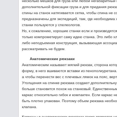
несколько мешков для груза или любой негабаритный 
дополнительной фиксации груза и для придания рюкза
спины на станок натягивается сетка, чтобы спина не 
предназначены для экспедиций, там, где необходима 
станки пользуются у спелеологов.
Но, к сожалению, хорошие станки если и производятся 
только компрометирует саму идею станка. Это либо х
либо неподъемная конструкция, вызывающая ассоциа
рассматривать не будем.
Анатомические рюкзаки
Анатомическим называют мягкий рюкзак, сторона кото
форму, в него вшиваются вставки из пенополиуретана
а чтобы перенести вес с плечевых лямок на пояс, ве
Утолщения на спинке рюкзака создают дополнительну
больше становится похож на станковый. Единственным 
каркас относительно гибок и компактен. Если каркас н
быть плотно упакован. Поэтому объем рюкзака необх
клапана.
Карманы в анатомических рюкзаках также являются не