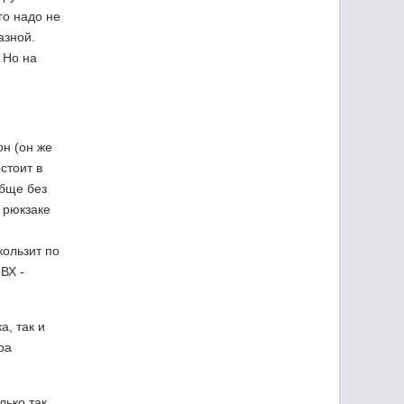
го надо не
азной.
 Но на
он (он же
стоит в
обще без
 рюкзаке
кользит по
ВХ -
, так и
ра
лько так