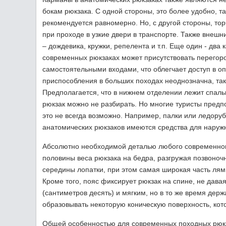
бокам рюкзака. С одной стороны, это более удобно, т
рекомендуется равномерно. Но, с другой стороны, т
при проходе в узкие двери в транспорте. Также внеш
– дождевика, кружки, репелента и т.п. Еще один - два
современных рюкзаках может присутствовать перегор
самостоятельными входами, что облегчает доступ в оп
приспособления в больших походах неоднозначна, так 
Предполагается, что в нижнем отделении лежит спальн
рюкзак можно не разбирать. Но многие туристы предпо
это не всегда возможно. Например, палки или ледоруб
анатомических рюкзаков имеются средства для наружн
Абсолютно необходимой деталью любого современного
половины веса рюкзака на бедра, разгружая позвоночн
середины лопатки, при этом самая широкая часть лям
Кроме того, пояс фиксирует рюкзак на спине, не дава
(сантиметров десять) и мягким, но в то же время дер
образовывать некоторую коническую поверхность, кот
Общей особенностью для современных походных рюкзак