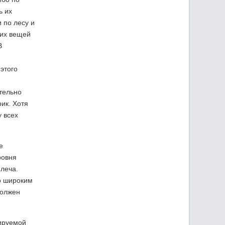
ь их
 по лесу и
ких вещей
В
этого
ительно
ик. Хотя
у всех
е
ровня
плеча.
но широким
должен
лируемой