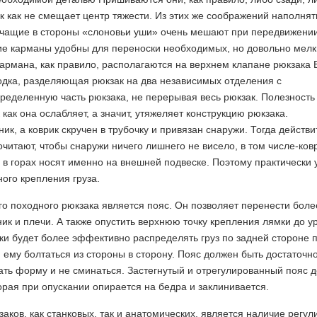
ак как не смещает центр тяжести. Из этих же соображений наполнят
орчащие в стороны «слоновьи уши» очень мешают при передвижении
ние карманы удобны для переноски необходимых, но довольно мел
 кармана, как правило, располагаются на верхнем клапане рюкзака 
одка, разделяющая рюкзак на два независимых отделения с
ределенную часть рюкзака, не перерывая весь рюкзак. Полезность 
как она ослабляет, а значит, утяжеляет конструкцию рюкзака.
ик, а коврик скручен в трубочку и привязан снаружи. Тогда действ
читают, чтобы снаружи ничего лишнего не висело, в том числе-ковр
 в горах носят именно на внешней подвеске. Поэтому практически 
ого крепления груза.
 походного рюкзака является пояс. Он позволяет перенести боле
ик и плечи. А также опустить верхнюю точку крепления лямки до у
ки будет более эффективно распределять груз по задней стороне 
я ему болтаться из стороны в сторону. Пояс должен быть достаточ
жать форму и не сминаться. Застегнутый и отрегулированный пояс 
орая при опускании опирается на бедра и заклинивается.
ов, как станковых, так и анатомических, является наличие регу