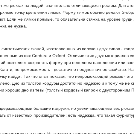
т же рюкзак на людей, значительно отличающихся ростом. Для это
ерхнюю точку крепления лямок. Форму лямок обычно делают S-обр
ют. Если же лямки прямые, то обязательна стяжка на уровне груди.
жка не нужна.
синтетических тканей, изготовленных из волокон двух типов - капр
аненные из них Cordura и Oxford. Отличие этих двух материалов со
ледний позволяет сохранять форму при неполном наполнении или во
Кстати, непромокаемость - достаточно неоднозначное свойство. На
очку найдет. Так что опыт показал, что непромокающий рюкзак - это
ено. Дно из толстой кордуры достаточно надежно и к тому же не с
нии хорошо дно из тезы (толстый кордовый капрон с двусторонним П
выдерживающими большие нагрузки, но увеличивающими вес рюкзака
ть от известных производителей: есть надежда, что такая фурниту
 рюкзак сидит на спине. Настраивать рюкзак нужно загруженным, то