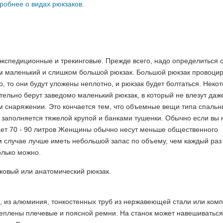
робнее о видах рюкзаков.
экспедиционные и трекинговые. Прежде всего, надо определиться
ом маленький и слишком большой рюкзак. Большой рюкзак провоци
о, то они будут уложены неплотно, и рюкзак будет болтаться. Неко
тельно берут заведомо маленький рюкзак, в который не влезут даж
м снаряжении. Это кончается тем, что объемные вещи типа спальн
к заполняется тяжелой крупой и банками тушенки. Обычно если вы 
тает 70 - 90 литров Женщины обычно несут меньше общественного
ом случае лучше иметь небольшой запас по объему, чем каждый раз
олько можно.
нковый или анатомический рюкзак.
о, из алюминия, тонкостенных труб из нержавеющей стали или ком
реплены плечевые и поясной ремни. На станок может навешиваться