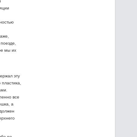
я
ляции
рностью
даже,
 поезде,
ре мы их
держал эту
 пластика,
ами.
пенно все
ешка, а
 должен
ерхнего
ибо по