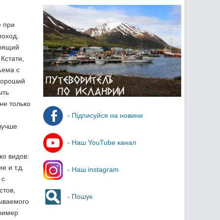
е при
поход,
тоящий
Кстати,
ъема с
 Хороший
ыть
не только
- Підписуйся на новини
лучше
- Наш YouTube канал
ко видов:
 и т.д.
- Наш instagram
 с
стов,
- Пошук
зываемого
пример