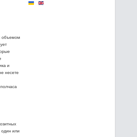
 с объемом
рует
торые
е
ика и
не несете
 полчаса
позитных
 один или