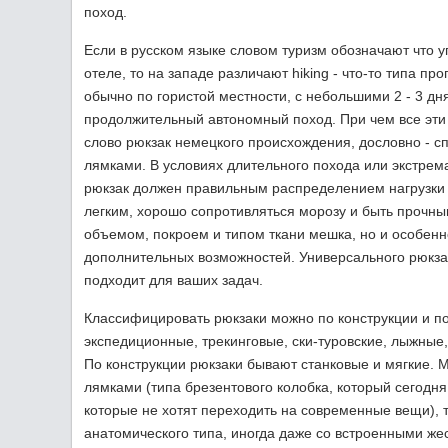
поход.
Если в русском языке словом туризм обозначают что у
отеле, то на западе различают hiking - что-то типа пр
обычно по гористой местности, с небольшими 2 - 3 д
продолжительный автономный поход. При чем все эти 
слово рюкзак немецкого происхождения, дословно - с
лямками. В условиях длительного похода или экстрем
рюкзак должен правильным распределением нагрузки о
легким, хорошо сопротивляться морозу и быть прочны
объемом, покроем и типом ткани мешка, но и особен
дополнительных возможностей. Универсального рюкзак
подходит для ваших задач.
Классифицировать рюкзаки можно по конструкции и по
экспедиционные, трекинговые, ски-туровские, лыжные,
По конструкции рюкзаки бывают станковые и мягкие. М
лямками (типа брезентового колобка, который сегодня
которые не хотят переходить на современные вещи), 
анатомического типа, иногда даже со встроенными ж