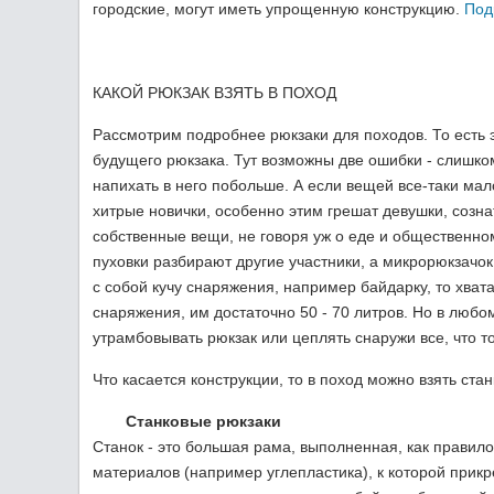
городские, могут иметь упрощенную конструкцию.
Под
КАКОЙ РЮКЗАК ВЗЯТЬ В ПОХОД
Рассмотрим подробнее рюкзаки для походов. То есть 
будущего рюкзака. Тут возможны две ошибки - слишк
напихать в него побольше. А если вещей все-таки мал
хитрые новички, особенно этим грешат девушки, созна
собственные вещи, не говоря уж о еде и общественно
пуховки разбирают другие участники, а микрорюкзачо
с собой кучу снаряжения, например байдарку, то хва
снаряжения, им достаточно 50 - 70 литров. Но в люб
утрамбовывать рюкзак или цеплять снаружи все, что т
Что касается конструкции, то в поход можно взять ста
Станковые рюкзаки
Станок - это большая рама, выполненная, как правил
материалов (например углепластика), к которой прик