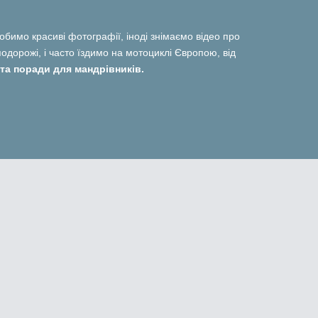
 робимо красиві фотографії, іноді знімаємо відео про
дорожі, і часто їздимо на мотоциклі Європою, від
та поради для мандрівників.