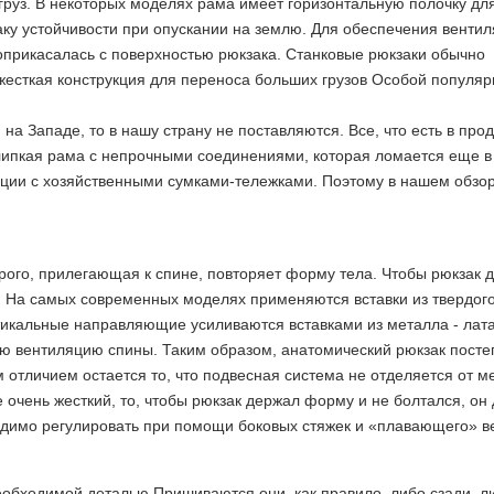
груз. В некоторых моделях рама имеет горизонтальную полочку дл
ку устойчивости при опускании на землю. Для обеспечения венти
соприкасалась с поверхностью рюкзака. Станковые рюкзаки обычно
жесткая конструкция для переноса больших грузов Особой популя
на Западе, то в нашу страну не поставляются. Все, что есть в про
липкая рама с непрочными соединениями, которая ломается еще в
ции с хозяйственными сумками-тележками. Поэтому в нашем обзо
рого, прилегающая к спине, повторяет форму тела. Чтобы рюкзак 
. На самых современных моделях применяются вставки из твердого
ртикальные направляющие усиливаются вставками из металла - лат
ю вентиляцию спины. Таким образом, анатомический рюкзак посте
отличием остается то, что подвесная система не отделяется от м
е очень жесткий, то, чтобы рюкзак держал форму и не болтался, он
одимо регулировать при помощи боковых стяжек и «плавающего» в
обходимой деталью Пришиваются они, как правило, либо сзади, л