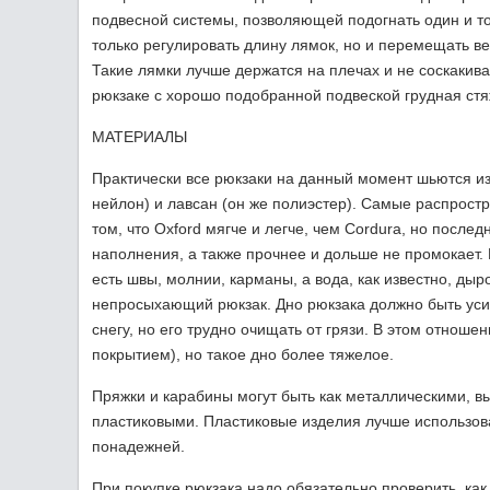
подвесной системы, позволяющей подогнать один и то
только регулировать длину лямок, но и перемещать в
Такие лямки лучше держатся на плечах и не соскакива
рюкзаке с хорошо подобранной подвеской грудная стя
MАТЕРИАЛЫ
Практически все рюкзаки на данный момент шьются из 
нейлон) и лавсан (он же полиэстер). Самые распростр
том, что Oxford мягче и легче, чем Cordura, но пос
наполнения, а также прочнее и дольше не промокает. 
есть швы, молнии, карманы, а вода, как известно, дыр
непросыхающий рюкзак. Дно рюкзака должно быть усил
снегу, но его трудно очищать от грязи. В этом отноше
покрытием), но такое дно более тяжелое.
Пряжки и карабины могут быть как металлическими, 
пластиковыми. Пластиковые изделия лучше использова
понадежней.
При покупке рюкзака надо обязательно проверить, как