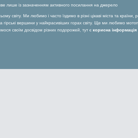
ливе лише із зазначенням активного посилання на джерело
ьому світу. Ми любимо і часто їздимо в різні цікаві міста та країни,
 гірські вершини у найкрасивіших горах світу. Ще ми любимо мотопо
лимося своїм досвідом різних подорожей, тут є
корисна інформація 