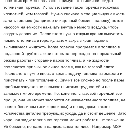
советских времен называют "примус" это типичная жидко
топливная горелка. Использование такой горелки несколько
хлопотней, чем газовой. Нужно сначала в специальную емкость
залить топливо (например очищенный бензин - калошу) потом
насосом на емкости накачать внутрь немного воздуха, чтобы
создать давление. После этого нужно открыв краник выпустить
немного топлива в горелку, затем закрыв кран поджечь
вылившуюся жидкость. Когда горелка прогреется и топливо в
подающей трубке закипит, горелка переходит на нормальный
режим работы - сгорание паров топлива, а не жидкости,
появляется привычное синее пламя, как на газовой плите.
После этого нужно вновь открыть подачу топлива из емкости и
приступать к приготовлению. Звучит все сложно но после пары
пробных запусков не вызывает никаких трудностей и не
занимает много времени. Но, конечно, с газовой горелкой все
проще, она не может засорится от некачественного топлива, не
воняет бензином (или керосином) и не содержит такого
количества деталей требующих ухода, да и стоит дешевле. Зато
хорошая жидкотопливная горелка может работать не только на
95 бензине, но даже и на дизельном топливе. Например MSR