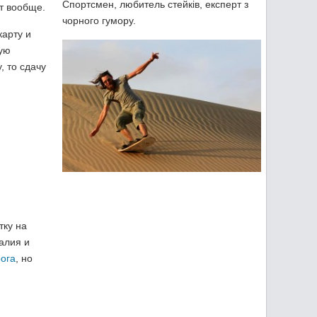
Спортсмен, любитель стейків, експерт з
ет вообще.
чорного гумору.
карту и
кую
, то сдачу
тку на
алия и
рога
, но