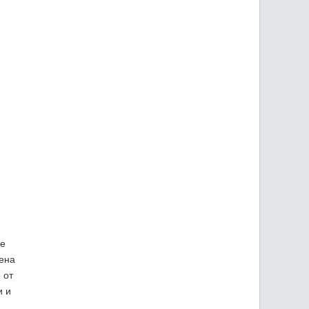
ие
цена
 от
и и