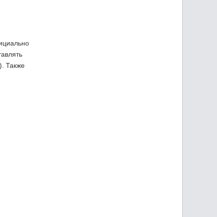
фициально
тавлять
). Также