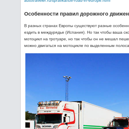
autotraveler.ru/spravka/toll-road-in-europe.html
Особенности правил дорожного движен
В разных странах Европы существуют разные особенн
ездить в междурядье (Испания). Но так чтобы ваша с
мотоцикл на тротуаре, но так чтобы он не мешал пеш
можно двигаться на мотоцикле по выделенным полос