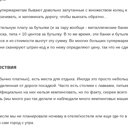
м супермаркетам бывают довольно запутанные с множеством колец и
рачивать, и запоминать дорогу, чтобы выехать обратно...
тельную плату за бутылки (и за тару вообще - металлические банк
ка, типа + 10 центов за бутылку. В то же время, эти банки и бутыл
ссе и из стоимости вычтут эту сумму. Во многих больших супермарк
ни сканируют штрих-код и по нему определяют цену, так что не сд
ествия
обычно платных), есть места для отдыха. Иногда это просто неболь
деленная от дороги посадкой. Часто есть столики с лавками, питье
Официально на них нельзя кемпинговать, но по факту, скорее всего
очь (мы много раз так делали и наблюдали много кемпинговых маши
если мы не планировали ночевку в отеле/хостеле или еще где-то в 
 сам город с утра.