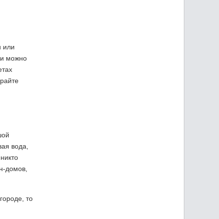
и или
ки можно
етах
ирайте
шой
вая вода,
 никто
н-домов,
городе, то