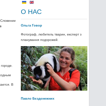
О НАС
в Словении
Ольга Говор
в
Фотограф, любитель тварин, експерт з
планування подорожей.
 городе.
ыходным
жается. В
Павло Бєздєнежних