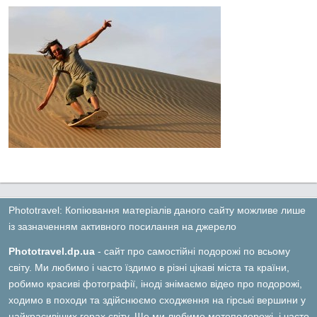
Phototravel: Копіювання матеріалів даного сайту можливе лише
із зазначенням активного посилання на джерело
Phototravel.dp.ua
- сайт про самостійні подорожі по всьому
світу. Ми любимо і часто їздимо в різні цікаві міста та країни,
робимо красиві фотографії, іноді знімаємо відео про подорожі,
ходимо в походи та здійснюємо сходження на гірські вершини у
найкрасивіших горах світу. Ще ми любимо мотоподорожі, і часто