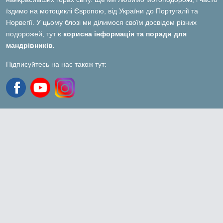
їздимо на мотоциклі Європою, від України до Португалії та
Норвегії. У цьому блозі ми ділимося своїм досвідом різних
подорожей, тут є
корисна інформація та поради для
мандрівників.
Підписуйтесь на нас також тут: