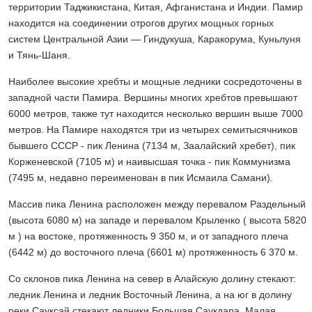
территории Таджикистана, Китая, Афганистана и Индии. Памир
находится на соединении отрогов других мощных горных
систем Центральной Азии — Гиндукуша, Каракорума, Куньлуня
и Тянь-Шаня.
Наиболее высокие хребты и мощные ледники сосредоточены в
западной части Памира. Вершины многих хребтов превышают
6000 метров, также тут находится несколько вершин выше 7000
метров. На Памире находятся три из четырех семитысячников
бывшего СССР - пик Ленина (7134 м, Заалайский хребет), пик
Корженевской (7105 м) и наивысшая точка - пик Коммунизма
(7495 м, недавно переименован в пик Исмаила Самани).
Массив пика Ленина расположен между перевалом Раздельный
(высота 6080 м) на западе и перевалом Крыленко ( высота 5820
м ) на востоке, протяженность 9 350 м, и от западного плеча
(6442 м) до восточного плеча (6601 м) протяженность 6 370 м.
Со склонов пика Ленина на север в Алайскую долину стекают:
ледник Ленина и ледник Восточный Ленина, а на юг в долину
реки Сауксай стекают ледники Большая Саукдара, Малая