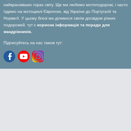
найкрасивіших горах світу. Ще ми любимо мотоподорожі, і часто
їздимо на мотоциклі Європою, від України до Португалії та
Норвегії. У цьому блозі ми ділимося своїм досвідом різних
подорожей, тут є
корисна інформація та поради для
мандрівників.
Підписуйтесь на нас також тут: