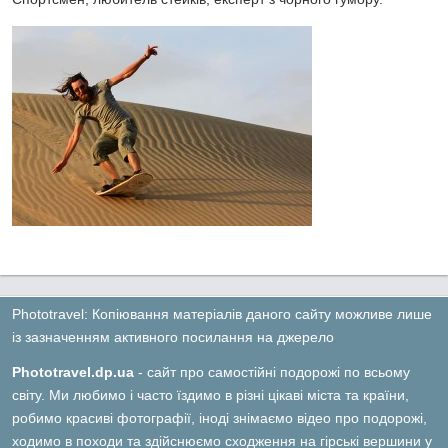
Phototravel: Копіювання матеріалів даного сайту можливе лише
із зазначенням активного посилання на джерело
Phototravel.dp.ua
- сайт про самостійні подорожі по всьому
світу. Ми любимо і часто їздимо в різні цікаві міста та країни,
робимо красиві фотографії, іноді знімаємо відео про подорожі,
ходимо в походи та здійснюємо сходження на гірські вершини у