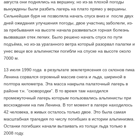
августа они поднялись на вершину, но из-за плохой погоды
вынуждены были разбить лагерь на плато прямо у вершины.
Сильнейшая буря не позволяла начать спуск вниз и после двух
дней ожидания улучшения погоды, двое участниц заболели, из-
за пребывания на высоте начала развиваться горная болезнь
вызвавшая отек легких. Было решено начать спуск по пути
подъёма, но из-за ураганного ветра который разорвал палатки и
унес вещи все альпинистки погибли на спуске на высоте около
7000 м.
13 июля 1990 года в результате землетрясения со склонов пика
Ленина сорвался огромный массив снега и льда, шириной в
полтора километра. Эта масса накрыла палаточный лагерь в
районе т.н. “сковородки”. В то время там находился
промежуточный лагерь которым пользовались альпинисты при
восхождении на пик Ленина. В тот момент в лагере находилось
42 человека, в живых осталось только двое. Это была самая
масштабная трагедия по числу погибших в истории альпинизма.
Останки погибших начали вытаивать из толщи льда только в
2008 году.