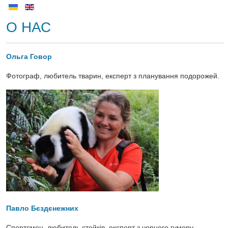
О НАС
Ольга Говор
Фотограф, любитель тварин, експерт з планування подорожей.
Павло Бєздєнежних
Спортсмен, любитель стейків, експерт з чорного гумору.