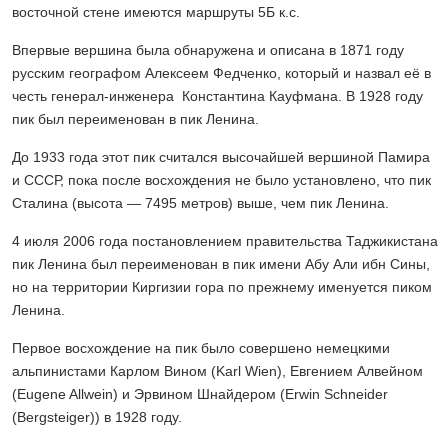
восточной стене имеются маршруты 5Б к.с.
Впервые вершина была обнаружена и описана в 1871 году
русским географом Алексеем Федченко, который и назвал её в
честь генерал-инженера Константина Кауфмана. В 1928 году
пик был переименован в пик Ленина.
До 1933 года этот пик считался высочайшей вершиной Памира
и СССР, пока после восхождения не было установлено, что пик
Сталина (высота — 7495 метров) выше, чем пик Ленина.
4 июля 2006 года постановлением правительства Таджикистана
пик Ленина был переименован в пик имени Абу Али ибн Сины,
но на территории Киргизии гора по прежнему именуется пиком
Ленина.
Первое восхождение на пик было совершено немецкими
альпинистами Карлом Вином (Karl Wien), Евгением Алвейном
(Eugene Allwein) и Эрвином Шнайдером (Erwin Schneider
(Bergsteiger)) в 1928 году.