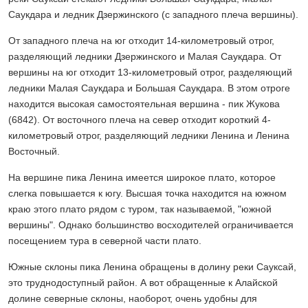
Саукдара и ледник Дзержинского (с западного плеча вершины).
От западного плеча на юг отходит 14-километровый отрог,
разделяющий ледники Дзержинского и Малая Саукдара. От
вершины на юг отходит 13-километровый отрог, разделяющий
ледники Малая Саукдара и Большая Саукдара. В этом отроге
находится высокая самостоятельная вершина - пик Жукова
(6842). От восточного плеча на север отходит короткий 4-
километровый отрог, разделяющий ледники Ленина и Ленина
Восточный.
На вершине пика Ленина имеется широкое плато, которое
слегка повышается к югу. Высшая точка находится на южном
краю этого плато рядом с туром, так называемой, "южной
вершины". Однако большинство восходителей ограничивается
посещением тура в северной части плато.
Южные склоны пика Ленина обращены в долину реки Сауксай,
это труднодоступный район. А вот обращенные к Алайской
долине северные склоны, наоборот, очень удобны для