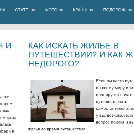
НА
СТАТТІ
ФОТО
КРАЇНИ
ПОДОРОЖІ
Я И
КАК ИСКАТЬ ЖИЛЬЕ В
ПУТЕШЕСТВИИ? И КАК Ж
НЕДОРОГО?
Если вы часто пут
по всему миру или
планируете начать
идели
путешествовать
еством
самостоятельно, т
тных
у вас возникал или
у многих
вопрос поиска и в
алась
жилья во время путешествия .
афари в