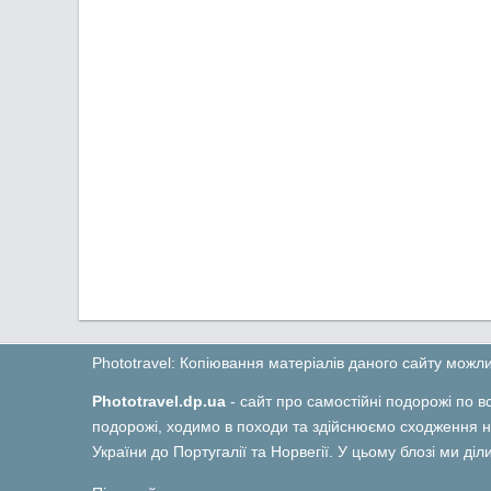
Phototravel: Копіювання матеріалів даного сайту мож
Phototravel.dp.ua
- сайт про самостійні подорожі по вс
подорожі, ходимо в походи та здійснюємо сходження на
України до Португалії та Норвегії. У цьому блозі ми ді