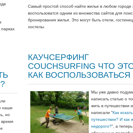
оде
Самый простой способ найти жилье в любом городе 
воспользоватся одним из множества сайтов для поис
бронирования жилья. Это могут быть отели, гостини
в
хостелы.
х парках
КАУЧСЕРФИНГ
COUCHSURFING ЧТО ЭТО
ТЬ
КАК ВОСПОЛЬЗОВАТЬСЯ
?
Мы уже давно подум
написать статью о то
али
жить в путешествии 
е наши
написали "
Как искать
ь, но
путешествии? И как 
о время
недорого?
", а теперь
не