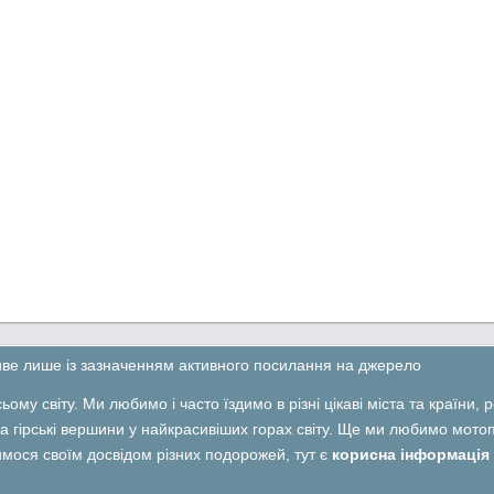
ливе лише із зазначенням активного посилання на джерело
ьому світу. Ми любимо і часто їздимо в різні цікаві міста та країни,
 гірські вершини у найкрасивіших горах світу. Ще ми любимо мотопо
лимося своїм досвідом різних подорожей, тут є
корисна інформація 