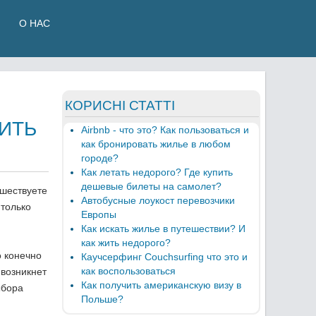
О НАС
КОРИСНІ СТАТТІ
ИТЬ
Airbnb - что это? Как пользоваться и
как бронировать жилье в любом
городе?
Как летать недорого? Где купить
дешевые билеты на самолет?
ешествуете
Автобусные лоукост перевозчики
 только
Европы
Как искать жилье в путешествии? И
как жить недорого?
о конечно
Каучсерфинг Couchsurfing что это и
как воспользоваться
 возникнет
Как получить американскую визу в
ыбора
Польше?