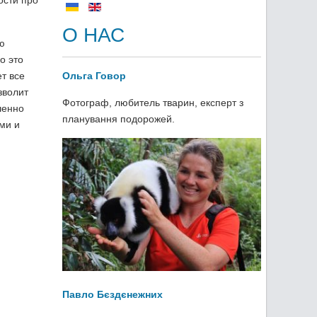
сти про
О НАС
ю
о это
т все
Ольга Говор
зволит
Фотограф, любитель тварин, експерт з
шенно
планування подорожей.
ми и
Павло Бєздєнежних