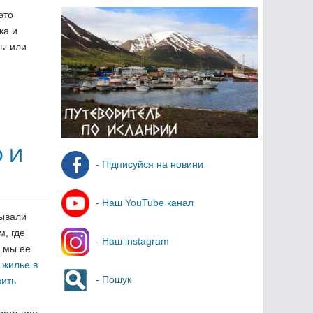
это
ка и
цы или
 И
- Підписуйся на новини
- Наш YouTube канал
ывали
м, где
- Наш instagram
и мы ее
 жилье в
- Пошук
жить