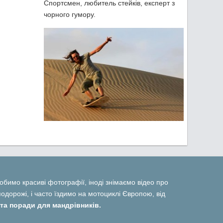
Спортсмен, любитель стейків, експерт з
чорного гумору.
 робимо красиві фотографії, іноді знімаємо відео про
дорожі, і часто їздимо на мотоциклі Європою, від
та поради для мандрівників.