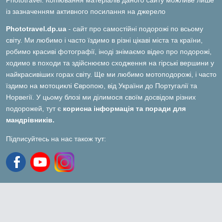
Phototravel: Копіювання матеріалів даного сайту можливе лише
із зазначенням активного посилання на джерело
Phototravel.dp.ua
- сайт про самостійні подорожі по всьому
світу. Ми любимо і часто їздимо в різні цікаві міста та країни,
робимо красиві фотографії, іноді знімаємо відео про подорожі,
ходимо в походи та здійснюємо сходження на гірські вершини у
найкрасивіших горах світу. Ще ми любимо мотоподорожі, і часто
їздимо на мотоциклі Європою, від України до Португалії та
Норвегії. У цьому блозі ми ділимося своїм досвідом різних
подорожей, тут є
корисна інформація та поради для
мандрівників.
Підписуйтесь на нас також тут: