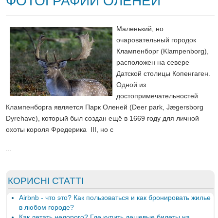
ФОТОГРАФИИ ОЛЕНЕЙ
Маленький, но
очаровательный городок
Клампенборг (Klampenborg),
расположен на севере
Датской столицы Копенгаген.
Одной из
достопримечательностей
Клампенборга является Парк Оленей (Deer park, Jægersborg
Dyrehave), который был создан ещё в 1669 году для личной
охоты короля Фредерика III, но с
...
КОРИСНІ СТАТТІ
Airbnb - что это? Как пользоваться и как бронировать жилье
в любом городе?
Как летать недорого? Где купить дешевые билеты на