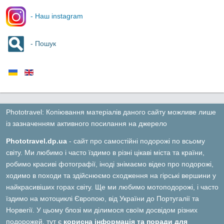
- Наш instagram
- Пошук
Phototravel: Копіювання матеріалів даного сайту можливе лише
із зазначенням активного посилання на джерело
Phototravel.dp.ua
- сайт про самостійні подорожі по всьому
світу. Ми любимо і часто їздимо в різні цікаві міста та країни,
робимо красиві фотографії, іноді знімаємо відео про подорожі,
ходимо в походи та здійснюємо сходження на гірські вершини у
найкрасивіших горах світу. Ще ми любимо мотоподорожі, і часто
їздимо на мотоциклі Європою, від України до Португалії та
Норвегії. У цьому блозі ми ділимося своїм досвідом різних
подорожей, тут є
корисна інформація та поради для