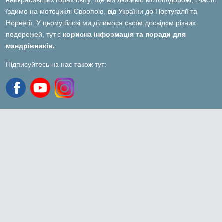
найкрасивіших горах світу. Ще ми любимо мотоподорожі, і часто
їздимо на мотоциклі Європою, від України до Португалії та
Норвегії. У цьому блозі ми ділимося своїм досвідом різних
подорожей, тут є
корисна інформація та поради для
мандрівників.
Підписуйтесь на нас також тут: