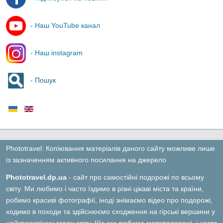
- Наш YouTube канал
- Наш instagram
- Пошук
Phototravel: Копіювання матеріалів даного сайту можливе лише
із зазначенням активного посилання на джерело
Phototravel.dp.ua
- сайт про самостійні подорожі по всьому
світу. Ми любимо і часто їздимо в різні цікаві міста та країни,
робимо красиві фотографії, іноді знімаємо відео про подорожі,
ходимо в походи та здійснюємо сходження на гірські вершини у