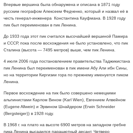
Впервые вершина была обнаружена и описана в 1871 году
русским географом Алексеем Федченко, который и назвал её в
честь генерал-инженера Константина Кауфмана. В 1928 году
пик был переименован в пик Ленина.
До 1933 года этот пик считался высочайшей вершиной Памира
и СССР, пока после восхождения не было установлено, что пик
Сталина (высота — 7495 метров) выше, чем пик Ленина.
4 июля 2006 года постановлением правительства Таджикистана
пик Ленина был переименован в пик имени Абу Али ибн Сины,
но на территории Киргизии гора по прежнему именуется пиком
Ленина.
Первое восхождение на пик было совершено немецкими
альпинистами Карлом Вином (Karl Wien), Евгением Алвейном
(Eugene Allwein) и Эрвином Шнайдером (Erwin Schneider
(Bergsteiger)) в 1928 году.
В 1968 г. на плато на высоте 6900 метров на западном гребне
пика Ленина высадился парашютный десант. Четверо