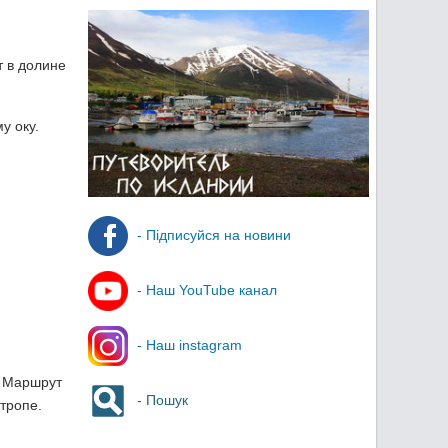
т в долине
у оку.
- Підписуйся на новини
- Наш YouTube канал
- Наш instagram
. Маршрут
- Пошук
тропе.