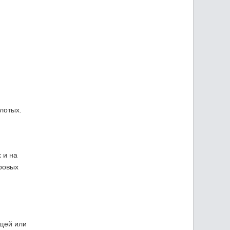
злотых.
 и на
ровых
ещей или