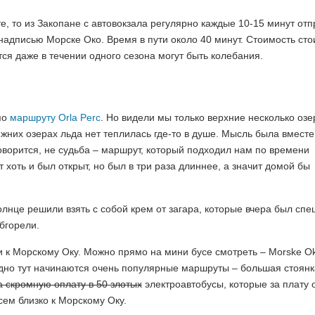
е, то из Закопане с автовокзала регулярно каждые 10-15 минут от
надписью Морске Око. Время в пути около 40 минут. Стоимость сто
тся даже в течении одного сезона могут быть колебания.
по
маршруту Orla Perc
. Но видели мы только верхние несколько озе
ижних озерах льда нет теплилась где-то в душе. Мысль была вместе
говорится, не судьба – маршрут, который подходил нам по времени
хоть и был открыт, но был в три раза длиннее, а значит домой бы
солнце решили взять с собой крем от загара, которые вчера был сп
бгорели.
 и к Морскому Оку. Можно прямо на мини бусе смотреть – Morske O
видно тут начинаются очень популярные маршруты – большая стоянк
а скромную оплату в 50 злотых
электроавтобусы, которые за плату 
сем близко к Морскому Оку.