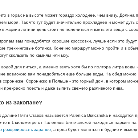
что в горах на высоте может гораздо холоднее, чем внизу. Долина 
нем моря. Так что тут будет значительно прохладнее и может дуть 
 в жаркий летний день стоит не полениться и взять эти вещи с собо
тропам вам понадобятся хорошие кроссовки, лучше если это будут
ие треккинговые ботинки. Конечно маршрут можно пройти и в обы
огут скользить по камням или мху.
я водой для питься, а именно взять хотя бы по полтора литра воды 
олне возможно вам понадобиться еще больше воды. На обед можно 
 в схрониске. Схрониско в Польше - это горный дом, в котором мож
 и прекрасно поесть и даже выпить свежего разливного пива.
ко из Закопане?
 долине Пяти Ставов называется Palenica Bialcznska и находится 
де-то в 1 километре от Паленицы Бяльчанской находится паркинг на
о резервировать заранее
, а цена будет меняться в будние и выход