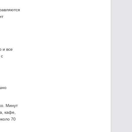
правляются
ит
р и все
 с
ешно
ko. Минут
а, кафе,
около 70