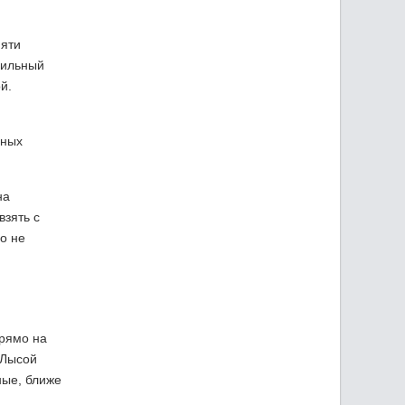
пяти
сильный
й.
чных
на
взять с
но не
прямо на
 Лысой
ные, ближе