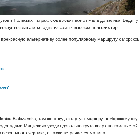
ов в Польских Татрах, сюда ходят все от мала до велика. Ведь ту
 вокруг возвышаются одни из самых высоких польских гор.
 прекрасную альтернативу более популярному маршруту к Морском
рк
пане?
lenica Bialczanska, там же откуда стартует маршрут к Морскому оку
водопадами Мицкевича уходит довольно круто вверх по каменистой 
 сезон много черники, а также встречается малина.