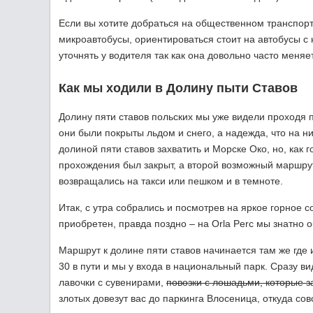
Если вы хотите добраться на общественном транспорт
микроавтобусы, ориентироваться стоит на автобусы с 
уточнять у водителя так как она довольно часто меняе
Как мы ходили в Долину пыти Ставов
Долину пяти ставов польских мы уже видели проходя 
они были покрыты льдом и снего, а надежда, что на н
долиной пяти ставов захватить и Морске Око, но, как 
прохождения был закрыт, а второй возможный маршрут 
возвращались на такси или пешком и в темноте.
Итак, с утра собрались и посмотрев на яркое горное 
приобретен, правда поздно – на Orla Perc мы знатно о
Маршрут к долине пяти ставов начинается там же где
30 в пути и мы у входа в национальный парк. Сразу 
лавочки с сувенирами,
повозки с лошадьми, которые з
злотых довезут вас до паркинга Влосеница, откуда сов