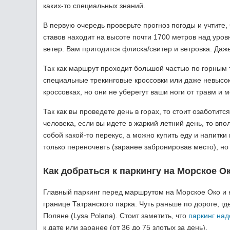
каких-то специальных знаний.
В первую очередь проверьте прогноз погоды и учтите, 
ставов находит на высоте почти 1700 метров над уров
ветер. Вам пригодится флиска/свитер и ветровка. Даже
Так как маршрут проходит большой частью по горным 
специальные трекинговые кроссовки или даже невысок
кроссовках, но они не уберегут ваши ноги от травм и м
Так как вы проведете день в горах, то стоит озаботитс
человека, если вы идете в жаркий летний день, то вп
собой какой-то перекус, а можно купить еду и напитки
только переночевть (заранее забронировав место), но
Как добраться к паркингу на Морское О
Главный паркинг перед маршрутом на Морское Око и к
границе Татранского парка. Чуть раньше по дороге, г
Поляне (Lysa Polana). Стоит заметить, что
паркинг над
к дате или заранее (от 36 до 75 злотых за день).