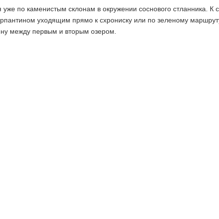
 уже по каменистым склонам в окружении соснового стланника. К 
ерпантином уходящим прямо к схрониску или по зеленому маршрут
ину между первым и вторым озером.