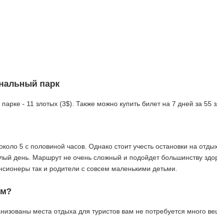
ональный парк
арке - 11 злотых (3$). Также можно купить билет на 7 дней за 55 
коло 5 с половиной часов. Однако стоит учесть остановки на отдых
елый день. Маршрут не очень сложный и подойдет большинству здо
енсионеры так и родители с совсем маленькими детьми.
ам?
ганизованы места отдыха для туристов вам не потребуется много в