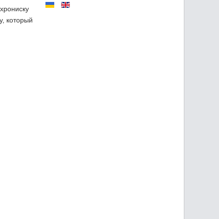
схрониску
у, который