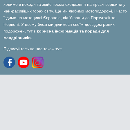
ходимо в походи та здійснюємо сходження на гірські вершини у
найкрасивіших горах світу. Ще ми любимо мотоподорожі, і часто
їздимо на мотоциклі Європою, від України до Португалії та
Норвегії. У цьому блозі ми ділимося своїм досвідом різних
подорожей, тут є
корисна інформація та поради для
мандрівників.
Підписуйтесь на нас також тут: