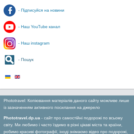
- Підписуйся на новини
- Наш YouTube канал
- Наш instagram
- Пошук
Phototravel: Копіювання матеріалів даного сайту можливе лише
із зазначенням активного посилання на джерело
Phototravel.dp.ua
- сайт про самостійні подорожі по всьому
світу. Ми любимо і часто їздимо в різні цікаві міста та країни,
робимо красиві фотографії, іноді знімаємо відео про подорожі,