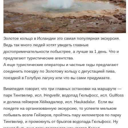
Золотое кольцо в Исландии это самая популярная экскурсия.
Ведь так много людей хотят увидеть главные
достопримечательности побыстрее, а лучше за 1 день. Что и
предлагают туристические агентства.
А еще туристические операторы и частные гиды предлагают
соединить поездку по Золотому кольцу с дегустацией пива,
поездкой в Голубую лагуну или что вы сами придумаете.
Википедия говорит, что три главных остановки на маршруте —
парк Тингвелир, исл. Þingvellir, водопад Гюльфосс, исл. Gullfoss
и долина гейзеров Хёйкадалюр, исл. Haukadalur. Если вы
поедете на организованную экскурсию, то успеете мельком
побывать возле Гейзеров, пройтись пару километров по парку
Тингвелир, и промокнуть от брызгов водопада Гюльфосс. Ну
может быть еще пару водопадов или кратер Керид...