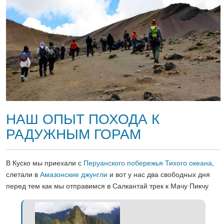
НАШ ОПЫТ ПОХОДА К
РАДУЖНЫМ ГОРАМ
В Куско мы приехали с
Перуанского побережья Тихого океана
,
слетали в
Амазонские джунгли
и вот у нас два свободных дня
перед тем как мы отправимся в Салкантай трек к Мачу Пикчу