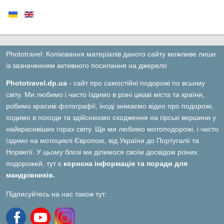
Phototravel: Копіювання матеріалів даного сайту можливе лише
із зазначенням активного посилання на джерело
Phototravel.dp.ua
- сайт про самостійні подорожі по всьому
світу. Ми любимо і часто їздимо в різні цікаві міста та країни,
робимо красиві фотографії, іноді знімаємо відео про подорожі,
ходимо в походи та здійснюємо сходження на гірські вершини у
найкрасивіших горах світу. Ще ми любимо мотоподорожі, і часто
їздимо на мотоциклі Європою, від України до Португалії та
Норвегії. У цьому блозі ми ділимося своїм досвідом різних
подорожей, тут є
корисна інформація та поради для
мандрівників.
Підписуйтесь на нас також тут: