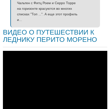
Чальтен с Фитц Роем и Серро Торре
на горизонте красуются во многих
списках "Топ ...". А еще этот профиль
и...
ВИДЕО О ПУТЕШЕСТВИИ К
ЛЕДНИКУ ПЕРИТО МОРЕНО