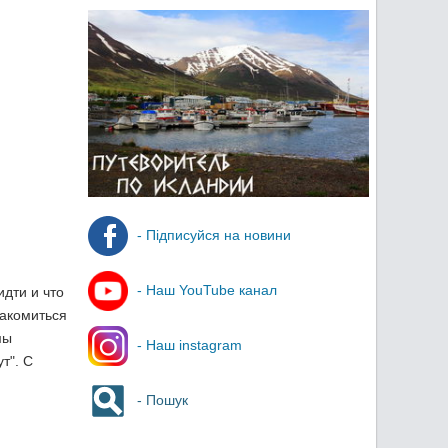
- Підписуйся на новини
- Наш YouTube канал
идти и что
накомиться
мы
- Наш instagram
т". С
- Пошук