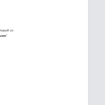
торый со
ашню
".