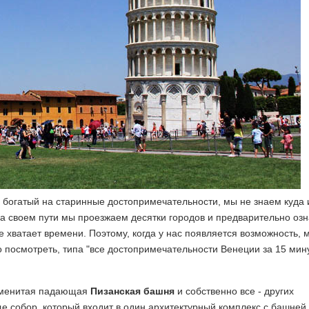
д богатый на старинные достопримечательности, мы не знаем куда 
о на своем пути мы проезжаем десятки городов и предварительно оз
е хватает времени. Поэтому, когда у нас появляется возможность, 
о посмотреть, типа "все достопримечательности Венеции за 15 мину
наменитая падающая
Пизанская башня
и собственно все - других
ще собор, который входит в один архитектурный комплекс с башней.