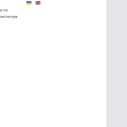
а по
ристегнув