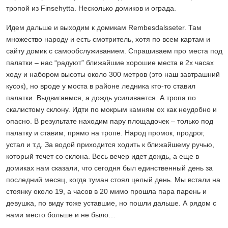
тропой из Finsehytta. Несколько домиков и ограда.
Идем дальше и выходим к домикам Rembesdalsseter. Там
множество народу и есть смотритель, хотя по всем картам и
сайту домик с самообслуживанием. Спрашиваем про места под
палатки – нас “радуют” ближайшие хорошие места в 2х часах
ходу и набором высоты около 300 метров (это наш завтрашний
кусок), но вроде у моста в районе ледника кто-то ставил
палатки. Выдвигаемся, а дождь усиливается. А тропа по
скалистому склону. Идти по мокрым камням ох как неудобно и
опасно. В результате находим пару площадочек – только под
палатку и ставим, прямо на тропе. Народ промок, продрог,
устал и т.д. За водой приходится ходить к ближайшему ручью,
который течет со склона. Весь вечер идет дождь, а еще в
домиках нам сказали, что сегодня был единственный день за
последний месяц, когда туман стоял целый день. Мы встали на
стоянку около 19, а часов в 20 мимо прошла пара парень и
девушка, по виду тоже уставшие, но пошли дальше. А рядом с
нами место больше и не было…