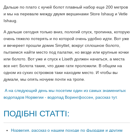
Дальше по плато с кучей болот плавный набор еще 200 метров
и мы на перевале между двумя вершинами Store Ishaug и Vetle
Ishaug.
А дальше сегодня только вниз, пологий спуск, тропинка, которую
очень тяжело потерять и по которой очень удобно идти. Вот уже
и вечереет прошли домик Smyttet, вокруг сплошное болото,
пытаемся найти место под палатки, но везде или крупные кочки
или болото. Вот уже и спуск к Liseth должен начаться, а места
все нет. Болота такие, что даже гати проложили. В общем на
одном из сухих островков таки находим место. И чтобы вы
думали, мы опять ночуем почти на тропе.
А на следующий день мы посетим один из самых знаменитых
водопадов Норвегии - водопад Ворингфоссен, рассказ тут.
ПОДІБНІ СТАТТІ:
Норвегия, рассказ о нашем походе по фьордам и другим