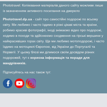
Phototravel: Копіювання матеріалів даного сайту можливе лише
із зазначенням активного посилання на джерело
Phototravel.dp.ua
- сайт про самостійні подорожі по всьому
світу. Ми любимо і часто їздимо в різні цікаві міста та країни,
робимо красиві фотографії, іноді знімаємо відео про подорожі,
ходимо в походи та здійснюємо сходження на гірські вершини у
найкрасивіших горах світу. Ще ми любимо мотоподорожі, і часто
їздимо на мотоциклі Європою, від України до Португалії та
Норвегії. У цьому блозі ми ділимося своїм досвідом різних
подорожей, тут є
корисна інформація та поради для
мандрівників.
Підписуйтесь на нас також тут: