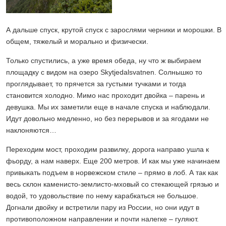
А дальше спуск, крутой спуск с зарослями черники и морошки. В
общем, тяжелый и морально и физически.
Только спустились, а уже время обеда, ну что ж выбираем
площадку с видом на озеро Skytjedalsvatnen. Солнышко то
проглядывает, то прячется за густыми тучками и тогда
становится холодно. Мимо нас проходит двойка – парень и
девушка. Мы их заметили еще в начале спуска и наблюдали.
Идут довольно медленно, но без перерывов и за ягодами не
наклоняются…
Переходим мост, проходим развилку, дорога направо ушла к
фьорду, а нам наверх. Еще 200 метров. И как мы уже начинаем
привыкать подъем в норвежском стиле – прямо в лоб. А так как
весь склон каменисто-землисто-мховый со стекающей грязью и
водой, то удовольствие по нему карабкаться не большое.
Догнали двойку и встретили пару из России, но они идут в
противоположном направлении и почти налегке – гуляют.