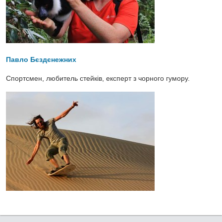
Павло Бєздєнежних
Спортсмен, любитель стейків, експерт з чорного гумору.