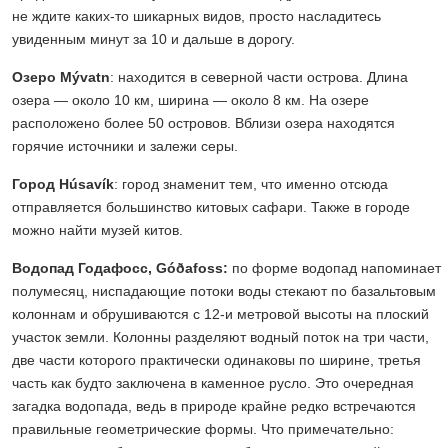
не ждите каких-то шикарных видов, просто насладитесь
увиденным минут за 10 и дальше в дорогу.
Озеро Mývatn
: находится в северной части острова. Длина
озера — около 10 км, ширина — около 8 км. На озере
расположено более 50 островов. Вблизи озера находятся
горячие источники и залежи серы.
Город Húsavík
: город знаменит тем, что именно отсюда
отправляется большинство китовых сафари. Также в городе
можно найти музей китов.
Водопад Годафосс, Góðafoss:
по форме водопад напоминает
полумесяц, ниспадающие потоки воды стекают по базальтовым
колоннам и обрушиваются с 12-и метровой высоты на плоский
участок земли. Колонны разделяют водный поток на три части,
две части которого практически одинаковы по ширине, третья
часть как будто заключена в каменное русло. Это очередная
загадка водопада, ведь в природе крайне редко встречаются
правильные геометрические формы. Что примечательно: