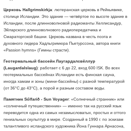
Церковь Hallgrimskirkja
: лютеранская церковь в Рейкьявике,
столице Исландии. Это здание — четвёртое по высоте здание в
Исландии, после длинноволновой радиомачты Хеллисандур,
Эйларского длинноволнового радиопередатчика и
Смараторгской башни. Церковь названа в честь поэта и
духовного лидера Хадльгримюра Пьетурссона, автора книги
«Passion hymns» (Гимны страсти).
Геотермальный бассейн Лаугардалсвёллур
(Laugardalslaug)
: работает с 6 до 22, вход 600 ISK. Во всех
геотермальных бассейнах Исландии есть финская сауна,
иногда хамам и зоны (мини-бассейны) с разной температурой
(от 36°С до 43°С), а порой и разным составом воды.
Памятник Sólfarið - Sun Voyager
: «Солнечный странник» или
«солнечный путешественник» — именно так на русский язык
переводится одна из самых незамысловатых, простых и оттого
гениальных скульптур в мире. Созданный в 1990 г. по эскизам
талантливого исландского художника Йона Гуннара Арнасона,