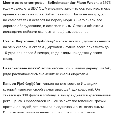
Место автокатастрофы, Solheimasandur Plane Wreck:
в 1973
году у самолета ВВС США внезапно закончилось топливо, и ему
пришлось сесть на пляж Sólheimasandur. Никто не пострадал,
но самолет так и остался на берегу моря. С него сняли все
дорогое оборудование, и оставили гнить. С таким объектом
исландские пейзажи становятся ещё атмосфернее.
Скалы Дюрхолей, Dyrhólaey:
множество птиц тупиков селятся
на этих скалах. К скалам Дюрхолей - лучше всего приезжать до
10 утра или после 8 вечера, когда птицы находятся у своих
гнезд.
Базальтовые пляжи:
возле небольшой и милой деревушки Vik,
рядо расположились знаменитые скалы Дюрхолей.
Каньон Fjaðrárgljúfur:
каньон на юго-востоке Исландии,
который известен своей захватывающей дух красотой. Он
тянется до 330 футов в глубину, а внизу виднеется красивейшая
река Fjaðrá. Образовался каньон за счет постепенной эрозии
проточной водой, что стекала с ледников и вымывала скалы.
Пешеходная дорожка вдоль восточного края открывает