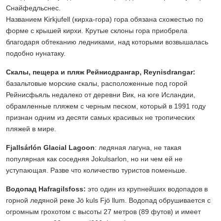
Снайфедльснес.
Названием Kirkjufell (кирха-гора) гора обязана схожестью по
форме с крышей кирхи. Крутые склоны гора приобрела
благодаря обтеканию ледниками, над которыми возвышалась
подобно нунатаку.
Скалы, пещера и пляж Рейнисдрангар, Reynisdrangar:
базальтовые морские скалы, расположенные под горой
Рейнисфьяль недалеко от деревни Вик, на юге Исландии,
обрамленные пляжем с черным песком, который в 1991 году
признан одним из десяти самых красивых не тропических
пляжей в мире.
Fjallsárlón Glacial Lagoon
: ледяная лагуна, не такая
популярная как соседняя Jokulsarlon, но ни чем ей не
уступающая. Разве что количество туристов поменьше.
Водопад Hafragilsfoss:
это один из крупнейших водопадов в
горной ледяной реке Jö kuls Fjö llum. Водопад обрушивается с
огромным грохотом с высоты 27 метров (89 футов) и имеет