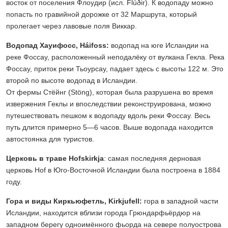
восток от поселения Флоудир (исл. Flúðir). К водопаду можно
попасть по гравийной дорожке от 32 Маршрута, который
пролегает через лавовые поля Виккар.
Водопад Хауифосс, Háifoss:
водопад на юге Исландии на
реке Фоссау, расположенный неподалёку от вулкана Гекла. Река
Фоссау, приток реки Тьоурсау, падает здесь с высоты 122 м. Это
второй по высоте водопад в Исландии.
От фермы Стёйнг (Stöng), которая была разрушена во время
извержения Геклы и впоследствии реконструирована, можно
путешествовать пешком к водопаду вдоль реки Фоссау. Весь
путь длится примерно 5—6 часов. Выше водопада находится
автостоянка для туристов.
Церковь в траве Hofskirkja
: самая последняя дерновая
церковь Hof в Юго-Восточной Исландии была построена в 1884
году.
Гора и виды Киркьюфетль, Kirkjufell:
гора в западной части
Исландии, находится вблизи города Грюндарфьёрдюр на
западном берегу одноимённого фьорда на севере полуострова