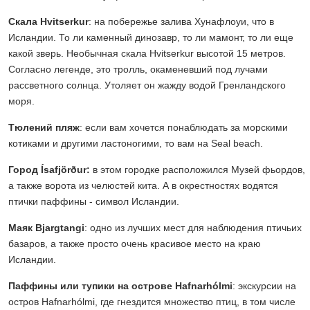
Скала Hvitserkur
: на побережье залива Хунафлоуи, что в
Исландии. То ли каменный динозавр, то ли мамонт, то ли еще
какой зверь. Необычная скала Hvitserkur высотой 15 метров.
Согласно легенде, это тролль, окаменевший под лучами
рассветного солнца. Утоляет он жажду водой Гренландского
моря.
Тюлений пляж
: если вам хочется понаблюдать за морскими
котиками и другими ластоногими, то вам на Seal beach.
Город Ísafjörður:
в этом городке расположился Музей фьордов,
а также ворота из челюстей кита. А в окрестностях водятся
птички паффины - символ Исландии.
Маяк Bjargtangi
: одно из лучших мест для наблюдения птичьих
базаров, а также просто очень красивое место на краю
Исландии.
Паффины или тупики на острове Hafnarhólmi
: экскурсии на
остров Hafnarhólmi, где гнездится множество птиц, в том числе