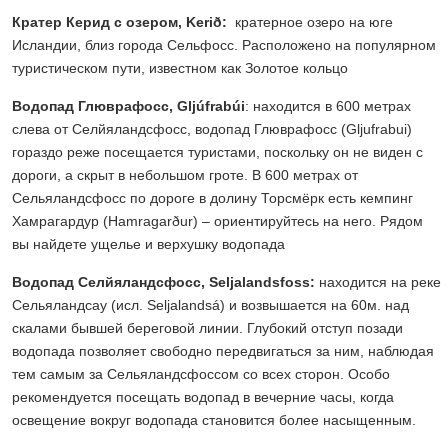
Кратер Керид с озером, Kerið:
кратерное озеро на юге
Исландии, близ города Сельфосс. Расположено на популярном
туристическом пути, известном как Золотое кольцо
Водопад Глюврафосс, Gljúfrabúi
: находится в 600 метрах
слева от Селйяландсфосс, водопад Глюврафосс (Gljufrabui)
гораздо реже посещается туристами, поскольку он не виден с
дороги, а скрыт в небольшом гроте. В 600 метрах от
Сельяландсфосс по дороге в долину Торсмёрк есть кемпинг
Хамрагардур (Hamragarður) – ориентируйтесь на него. Рядом
вы найдете ущелье и верхушку водопада
Водопад Селйяландсфосс, Seljalandsfoss:
находится на реке
Сельяландсау (исл. Seljalandsá) и возвышается на 60м. над
скалами бывшей береговой линии. Глубокий отступ позади
водопада позволяет свободно передвигаться за ним, наблюдая
тем самым за Сельяландсфоссом со всех сторон. Особо
рекомендуется посещать водопад в вечерние часы, когда
освещение вокруг водопада становится более насыщенным.