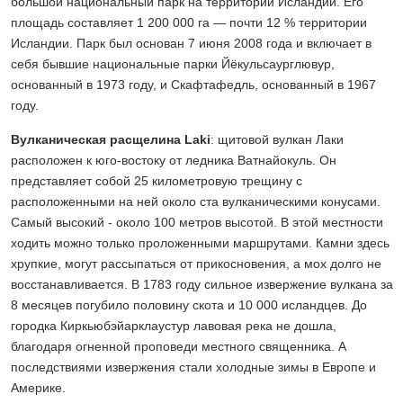
большой национальный парк на территории Исландии. Его
площадь составляет 1 200 000 га — почти 12 % территории
Исландии. Парк был основан 7 июня 2008 года и включает в
себя бывшие национальные парки Йёкульсаурглювур,
основанный в 1973 году, и Скафтафедль, основанный в 1967
году.
Вулканическая расщелина Laki
: щитовой вулкан Лаки
расположен к юго-востоку от ледника Ватнайокуль. Он
представляет собой 25 километровую трещину с
расположенными на ней около ста вулканическими конусами.
Самый высокий - около 100 метров высотой. В этой местности
ходить можно только проложенными маршрутами. Камни здесь
хрупкие, могут рассыпаться от прикосновения, а мох долго не
восстанавливается. В 1783 году сильное извержение вулкана за
8 месяцев погубило половину скота и 10 000 исландцев. До
городка Киркьюбэйарклаустур лавовая река не дошла,
благодаря огненной проповеди местного священника. А
последствиями извержения стали холодные зимы в Европе и
Америке.