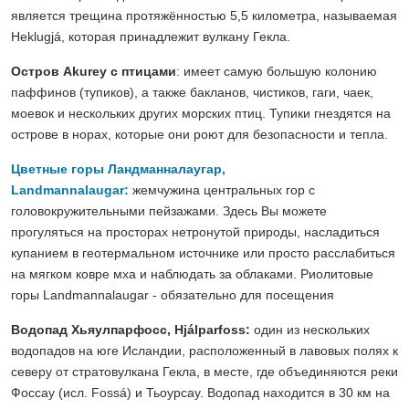
является трещина протяжённостью 5,5 километра, называемая
Heklugjá, которая принадлежит вулкану Гекла.
Остров Akurey с птицами
: имеет самую большую колонию
паффинов (тупиков), а также бакланов, чистиков, гаги, чаек,
моевок и нескольких других морских птиц. Тупики гнездятся на
острове в норах, которые они роют для безопасности и тепла.
Цветные горы Ландманналаугар,
Landmannalaugar:
жемчужина центральных гор с
головокружительными пейзажами. Здесь Вы можете
прогуляться на просторах нетронутой природы, насладиться
купанием в геотермальном источнике или просто расслабиться
на мягком ковре мха и наблюдать за облаками. Риолитовые
горы Landmannalaugar - обязательно для посещения
Водопад Хьяулпарфосс, Hjálparfoss:
один из нескольких
водопадов на юге Исландии, расположенный в лавовых полях к
северу от стратовулкана Гекла, в месте, где объединяются реки
Фоссау (исл. Fossá) и Тьоурсау. Водопад находится в 30 км на