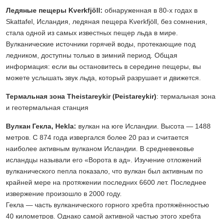
Ледяные пещеры Kverkfjöll:
обнаруженная в 80-х годах в
Skattafel, Исландия, ледяная пещера Kverkfjöll, без сомнения,
стала одной из самых известных пещер льда в мире.
Вулканические источники горячей воды, протекающие под
ледником, доступны только в зимний период. Общая
информация: если вы остановитесь в середине пещеры, вы
можете услышать звук льда, который разрушает и движется.
Термальная зона Theistareykir (Þeistareykir)
: термальная зона
и геотермальная станция
Вулкан Гекла, Hekla:
вулкан на юге Исландии. Высота — 1488
метров. С 874 года извергался более 20 раз и считается
наиболее активным вулканом Исландии. В средневековье
исландцы называли его «Ворота в ад». Изучение отложений
вулканического пепла показало, что вулкан был активным по
крайней мере на протяжении последних 6600 лет. Последнее
извержение произошло в 2000 году.
Гекла — часть вулканического горного хребта протяжённостью
40 километров. Однако самой активной частью этого хребта