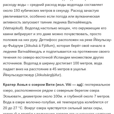
расходу воды – средний расход воды водопада составляет
около 193 кубических метров в секунду. Расход зачастую
увеличивается, особенно если погода или вулканическая
активность запускают таяние ледника Ватнайёкюдль
(Vatnajokull). Водопад настолько мощен, что окружающие его
камни вибрируют и это даже можно почувствовать, просто
положив на них руку. Деттифосс расположен на реке Йёкульсау-
ау-Фьёдлум (Jökulsá á Fjöllum), которая берёт своё начало в
леднике Ватнайёкюдль и подпитывается на протяжении своего
течения по северо-восточной Исландии множеством других
источников. Водопад в ширину достигает 100 метров, вода
падает вниз на расстояние в 45 метров в ущелье
Йёкульсаурглювур (Jökulsárgljúfur).
Кратер Аскья с озером Вити (исл. Viti — ад):
геотермальное
озеро, расположенное рядом с северным берегом озера
Эскьюватн, диаметром около 100м. и глубиной около 7 метров.
Вода в озере молочно-голубая, её температура колеблется от
20 до 27 °C. Вокруг озера чувствуется сильный запах серы,
который и привёл к получению озером его нынешнего названия