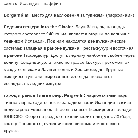
символ Исландии - паффин.
Borgarhólmi
: место для наблюдения за тупиками (паффинами).
Ледяная пещера Into the Glacier
: Лаунгйёкюдль, площадь
которого составляет 940 кв. км, является вторым по величине
ледником Исландии. Под ним находятся две вулканические
системы: западная в районе вулкана Престахнукур и восточная
в районе Тьофадалур. Доступ к леднику наиболее удобен через
долину Кальдидалур, а также по трассе Кьёлур, проложенной
между ледниками Лаунгйёкюдль и Хофсйёкюдль. Крупные
вьющиеся туннели, вырезанные изо льда, позволяют
исследовать ледник изнутри.
город и район Тингветлир, Þingvellir:
национальный парк
Тингветлир находится в юго-западной части Исландии, вблизи
полуострова Рейкъянес. Внесён в список Всемирного наследия
ЮНЕСКО. Озеро на разделе тектонических плит, утес Лёхберг,
кратер Пенингагья, вулканическая система и много всего
другого.