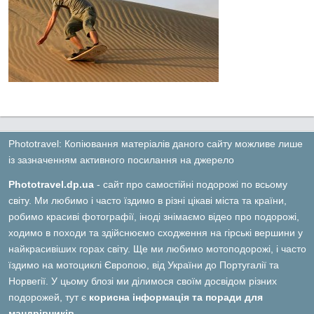
Phototravel: Копіювання матеріалів даного сайту можливе лише
із зазначенням активного посилання на джерело
Phototravel.dp.ua
- сайт про самостійні подорожі по всьому
світу. Ми любимо і часто їздимо в різні цікаві міста та країни,
робимо красиві фотографії, іноді знімаємо відео про подорожі,
ходимо в походи та здійснюємо сходження на гірські вершини у
найкрасивіших горах світу. Ще ми любимо мотоподорожі, і часто
їздимо на мотоциклі Європою, від України до Португалії та
Норвегії. У цьому блозі ми ділимося своїм досвідом різних
подорожей, тут є
корисна інформація та поради для
мандрівників.