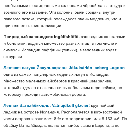
необычными шестигранными колоннами чёрной лавы, откуда и
возникло его название. Эти колонны были созданы внутри
лавового потока, который охлаждался очень медленно, что и
привело его к кристаллизации.
Природный заповедник Ingólfshöfði:
заповедник со скалами
и болотами, водится множество разных птиц, в том числе и
символы Исландии паффины (тупики), в заповедник водят
экскурсии.
Ледяная лагуна Йокульсарлон, Jökulsárlón Iceberg Lagoon
:
одна из самых популярных ледяных лагун в Исландии.
Множество маленьких айсбергов в красивейшем заливе,
который отделен от океана лишь небольшим перешейком, по
которому проходит автомобильная дорога.
Ледник Ватнайёкюдль, Vatnajdkull glacier:
крупнейший
ледник на острове Исландия. Располагается в юго-восточной
части острова и занимает 8 % его территории, или 8 133 км². По
объёму Ватнайёкюдль является наибольшим в Европе, а по