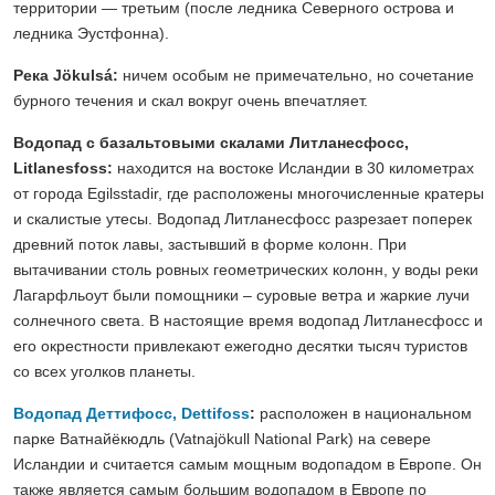
территории — третьим (после ледника Северного острова и
ледника Эустфонна).
Река Jökulsá:
ничем особым не примечательно, но сочетание
бурного течения и скал вокруг очень впечатляет.
Водопад с базальтовыми скалами Литланесфосс,
Litlanesfoss:
находится на востоке Исландии в 30 километрах
от города Egilsstadir, где расположены многочисленные кратеры
и скалистые утесы. Водопад Литланесфосс разрезает поперек
древний поток лавы, застывший в форме колонн. При
вытачивании столь ровных геометрических колонн, у воды реки
Лагарфльоут были помощники – суровые ветра и жаркие лучи
солнечного света. В настоящие время водопад Литланесфосс и
его окрестности привлекают ежегодно десятки тысяч туристов
со всех уголков планеты.
Водопад Деттифосс, Dettifoss
:
расположен в национальном
парке Ватнайёкюдль (Vatnajökull National Park) на севере
Исландии и считается самым мощным водопадом в Европе. Он
также является самым большим водопадом в Европе по