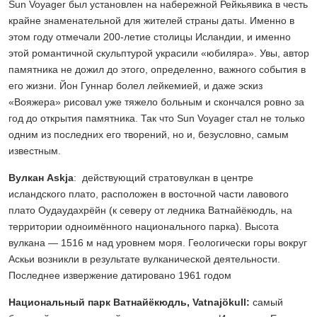
Sun Voyager был установлен на набережной Рейкьявика в честь
крайне знаменательной для жителей страны даты. Именно в
этом году отмечали 200-летие столицы Исландии, и именно
этой романтичной скульптурой украсили «юбиляра». Увы, автор
памятника не дожил до этого, определенно, важного события в
его жизни. Йон Гуннар болел лейкемией, и даже эскиз
«Вояжера» рисовал уже тяжело больным и скончался ровно за
год до открытия памятника. Так что Sun Voyager стал не только
одним из последних его творений, но и, безусловно, самым
известным.
Вулкан Askja
: действующий стратовулкан в центре
исландского плато, расположен в восточной части лавового
плато Оудаудахрёйн (к северу от ледника Ватнайёкюдль, на
территории одноимённого национального парка). Высота
вулкана — 1516 м над уровнем моря. Геологически горы вокруг
Аскьи возникли в результате вулканической деятельности.
Последнее извержение датировано 1961 годом
Национальный парк Ватнайёкюдль, Vatnajökull:
самый