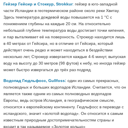
Гейзер Гейсир и Стоккур, Strokkur
:
гейзер в юго-западной
части Исландии в геотермическом районе около реки Хвитау.
Здесь температура дождевой воды повышается на 1 °C с
понижением глубины на каждые 20 см. На относительно
небольшой глубине температура воды достигает точки кипения,
и пар выталкивает её на поверхность. Строккур находится лишь
в 40 метрах от Гейсира, но в отличие от Гейсира, который
действует очень редко и может находиться в бездействии
несколько лет, Строккур извергается каждые 4-6 минут, выпуская
воду на высоту до 30 метров (98 футов) к небу, но иногда гейзер
может быстро извергаться до трёх раз подряд.
Водопад Гюдльфосс, Gullfoss:
один из самых прекрасных,
полноводных и больших водопадов Исландии. Считается, что он
является также одним из самых полноводных водопадов
Европы, ведь остров Исландия, в географическом смысле,
относится к европейскому континенту. Гюдльфосс в переводе с
исландского, значит «золотой водопад». Он относится к самым
известным природным достопримечательностям страны и
входит в так называемое «Золотое кольцо»