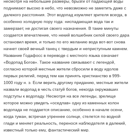
несмотря на небольшие размеры, брызги от падающей воды
поднимают высоко в небо, что невозможно не заметить даже с
далекого расстояния. Этот водопад изумляет зрителя всегда, в
особенно холодную пору года: ниспадающая вода так и
замерзает, не достигая своего назначения. В такие минуты
создается впечатление, что некий волшебник силой своего дара
остановил время, и только по его желанию вода вот-вот снова
начнет своей вечный танец с твердым и неприступным камнем.
Название Годафосс в переводе с местного языка означает
«Водопад Богов». Такое название связывают с легендой,
согласно которой местные жители сбросили в воду идолов
первых религий, перед тем как принять христианство в 999-
1000 году н. э. Если верить другому приданию, местные жители
назвали водопад в честь статуй богов, некогда окружавших
подступы к водопаду. Несмотря на все легенды, зрелище
которое можно увидеть «оседлав» одну из каменных колон
водопада не поддается описанию, особенно в начале осени,
когда туман, встречая утреннее солнце, стелется по водной
глади и меняет реальность, перенося наблюдателя в далекий,
известный только ему, фантастический мир.