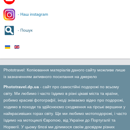
- Наш instagram
- Пошук
Phototravel: Копіювання матеріалів даного сайту можливе лише
із зазначенням активного посилання на джерело
Phototravel.dp.ua
- сайт про самостійні подорожі по всьому
світу. Ми любимо і часто їздимо в різні цікаві міста та країни,
робимо красиві фотографії, іноді знімаємо відео про подорожі,
ходимо в походи та здійснюємо сходження на гірські вершини у
найкрасивіших горах світу. Ще ми любимо мотоподорожі, і часто
їздимо на мотоциклі Європою, від України до Португалії та
Норвегії. У цьому блозі ми ділимося своїм досвідом різних