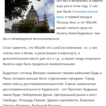
Вот мы и выбрались в Европу
еще раз в этом году. У нас
уже были
польские мульти
визы
и первый въезд в
Польшу был, а тут WizzAir
решил скинуть цену на
билеты Киев-Будапешт, чем
мы и незамедлили воспользоваться.
Стоит заметить, что WizzAir это LowCost компания, т.е. у них
платно все и багаж, и регистрация в аэропорту, и
дополнительное место для ног и т.д., а значит когда покупаете
билеты надо быть предельно внимательными.
Будапешт, столица Венгрии знаменит своими районами Буда и
Пешт, которые раньше было отдельными городами. Город
имеет массу достопримечательностей. Самые знаменитые
достопримечательности будапешта - это Проспект Андраши,
замок Буда, Набережная Дуная, Центральный рынок и мост
Свободы, Площадь Героев, Здание парламента, Базилика
Святого Иштвана, Рыбацкий Бастион.