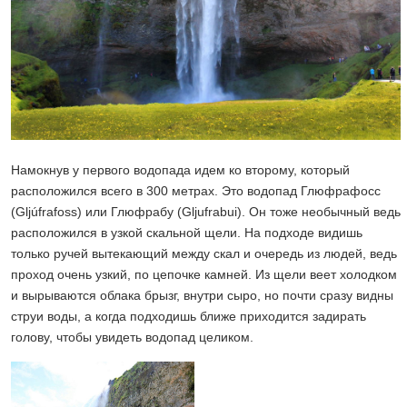
Намокнув у первого водопада идем ко второму, который
расположился всего в 300 метрах. Это водопад Глюфрафосс
(Gljúfrafoss) или Глюфрабу (Gljufrabui). Он тоже необычный ведь
расположился в узкой скальной щели. На подходе видишь
только ручей вытекающий между скал и очередь из людей, ведь
проход очень узкий, по цепочке камней. Из щели веет холодком
и вырываются облака брызг, внутри сыро, но почти сразу видны
струи воды, а когда подходишь ближе приходится задирать
голову, чтобы увидеть водопад целиком.