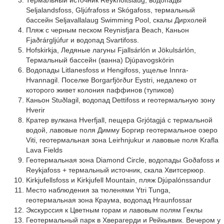
Термальный источник Reykholtslaug, водопады
Seljalandsfoss, Gljúfrafoss и Skógafoss, термальный
бассейн Seljavallalaug Swimming Pool, скалы Дирхолей
Пляж с черным песком Reynisfjara Beach, Каньон
Fjaðrárgljúfur и водопад Svartifoss.
Hofskirkja, Ледяные лагуны Fjallsárlón и Jökulsárlón,
Термальный бассейн (ванна) Djúpavogskörin
Водопады Litlanesfoss и Hengifoss, ущелье Innra-
Hvannagil. Поселке Borgarfjörður Eystri, недалеко от
которого живет колония паффинов (тупиков)
Каньон Stuðlagil, водопад Dettifoss и геотермальную зону
Hverir
Кратер вулкана Hverfjall, пещера Grjótagjá с термальной
водой, лавовые поля Димму Боргир геотермальное озеро
Viti, геотермальная зона Leirhnjukur и лавовые поля Krafla
Lava Fields
Геотермальная зона Diamond Circle, водопады Goðafoss и
Reykjafoss + термальный источник, скала Хвитсеркюр.
Kirkjufellsfoss и Kirkjufell Mountain, пляж Djúpalónssandur
Место наблюдения за тюленями Ytri Tunga,
геотермальная зона Краума, водопад Hraunfossar
Экскурссия к Цветным горам и лавовым полям Геклы
Геотермальный парк в Хверагерди и Рейкьявик. Вечером у