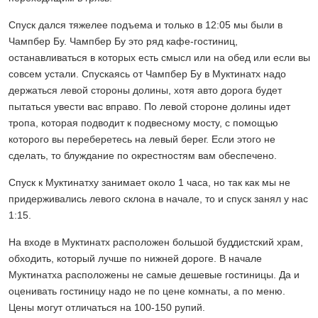
Спуск дался тяжелее подъема и только в 12:05 мы были в
Чампбер Бу. Чампбер Бу это ряд кафе-гостиниц,
останавливаться в которых есть смысл или на обед или если вы
совсем устали. Спускаясь от Чампбер Бу в Муктинатх надо
держаться левой стороны долины, хотя авто дорога будет
пытаться увести вас вправо. По левой стороне долины идет
тропа, которая подводит к подвесному мосту, с помощью
которого вы переберетесь на левый берег. Если этого не
сделать, то блуждание по окрестностям вам обеспечено.
Спуск к Муктинатху занимает около 1 часа, но так как мы не
придерживались левого склона в начале, то и спуск занял у нас
1:15.
На входе в Муктинатх расположен большой буддистский храм,
обходить, который лучше по нижней дороге. В начале
Муктинатха расположены не самые дешевые гостиницы. Да и
оценивать гостиницу надо не по цене комнаты, а по меню.
Цены могут отличаться на 100-150 рупий.