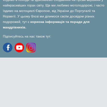
найкрасивіших горах світу. Ще ми любимо мотоподорожі, і часто
їздимо на мотоциклі Європою, від України до Португалії та
Норвегії. У цьому блозі ми ділимося своїм досвідом різних
подорожей, тут є
корисна інформація та поради для
мандрівників.
Підписуйтесь на нас також тут: