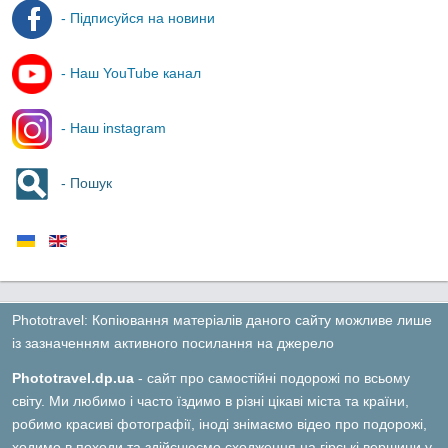
- Підписуйся на новини
- Наш YouTube канал
- Наш instagram
- Пошук
Phototravel: Копіювання матеріалів даного сайту можливе лише
із зазначенням активного посилання на джерело
Phototravel.dp.ua
- сайт про самостійні подорожі по всьому
світу. Ми любимо і часто їздимо в різні цікаві міста та країни,
робимо красиві фотографії, іноді знімаємо відео про подорожі,
ходимо в походи та здійснюємо сходження на гірські вершини у