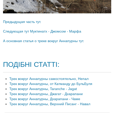
Предыдущая часть тут.
Следующая тут Муктинатх - Джомсом - Марфа
А основная статья о треке вокруг Аннапурны тут.
ПОДІБНІ СТАТТІ:
Трек вокруг Аннапурны самостоятельно, Непал
Трек вокруг Аннапурны, от Катманду до БульБуля
Трек вокруг Аннапурны, Taranche - Jagat
Трек вокруг Аннапурны, Джагат - Дхарапани
Трек вокруг Аннапурны, Дхарапани - Чаме
Трек вокруг Аннапурны, Верхний Писанг - Навал