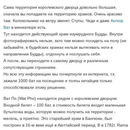
Сама территория королевского дворца довольно большая,
сначала вы попадаете на территорию храмов. Очень красиво
там. Колокольчики на ветру звенят. Ступы, Чеди и даже
Ангкор
Ват
в миниатюре есть.
Тут находится действующий храм изумрудного Будды. Внутри
фотографировать нельзя, зато там можно посидеть на полу (не
забывайте, в будийских храмах нельзя вытягивать ноги в
направлении Будды), отдохнуть и послушать себя.
А после, вы переходите к самому дворцу и различным
сопутствующим строениям.
Но всю эту информацию мы почерпнули из интернета, т.к.
зажали 1000 бат на посещение и толпы китайцев только
способствовали этому решению.
Ват По (Wat Pho) находится рядом с королевским дворцом.
Входной билет – 100 бат, в стоимость билета входит маленькая
бутылочка воды, которую можно получить на территории -
мелочь, а приятно. Это старейший храм в Бангкоке, был
построен в 16-м веке ещё в Аюттайский период. В в 1782г. Rama