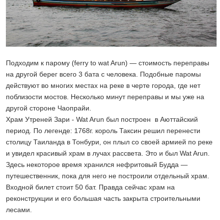
Подходим к парому (ferry to wat Arun) — стоимость переправы
на другой берег всего 3 бата с человека. Подобные паромы
действуют во многих местах на реке в черте города, где нет
поблизости мостов. Несколько минут переправы и мы уже на
другой стороне Чаопрайи.
Храм Утреней Зари - Wat Arun был построен в Аюттайский
период. По легенде: 1768г. король Таксин решил перенести
столицу Таиланда в Тонбури, он плыл со своей армией по реке
и увидел красивый храм в лучах рассвета. Это и был Wat Arun.
Здесь некоторое время хранился нефритовый Будда —
путешественник, пока для него не построили отдельный храм.
Входной билет стоит 50 бат. Правда сейчас храм на
реконструкции и его большая часть закрыта строительными
лесами.