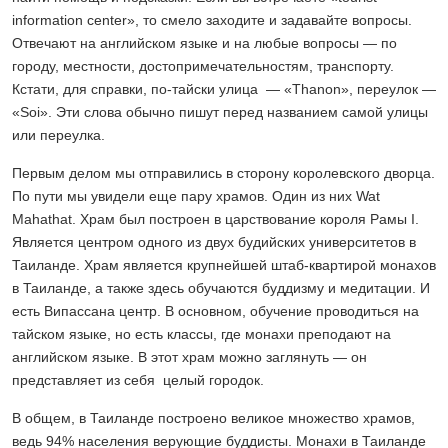
information center», то смело заходите и задавайте вопросы.
Отвечают на английском языке и на любые вопросы — по
городу, местности, достопримечательностям, транспорту.
Кстати, для справки, по-тайски улица — «Thanon», переулок —
«Soi». Эти слова обычно пишут перед названием самой улицы
или переулка.
Первым делом мы отправились в сторону королевского дворца.
По пути мы увидели еще пару храмов. Один из них Wat
Mahathat. Храм был построен в царствование короля Рамы I.
Является центром одного из двух будийских университетов в
Таиланде. Храм является крупнейшей штаб-квартирой монахов
в Таиланде, а также здесь обучаются буддизму и медитации. И
есть Випассана центр. В основном, обучение проводиться на
тайском языке, но есть классы, где монахи преподают на
английском языке. В этот храм можно заглянуть — он
представляет из себя целый городок.
В общем, в Таиланде построено великое множество храмов,
ведь 94% населения верующие буддисты. Монахи в Таиланде