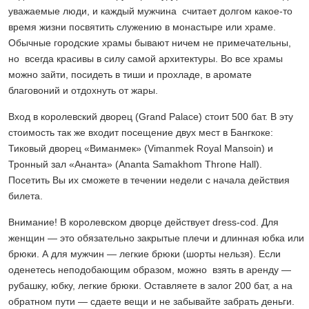
уважаемые люди, и каждый мужчина считает долгом какое-то
время жизни посвятить служению в монастыре или храме.
Обычные городские храмы бывают ничем не примечательны,
но всегда красивы в силу самой архитектуры. Во все храмы
можно зайти, посидеть в тиши и прохладе, в аромате
благовоний и отдохнуть от жары.
Вход в королевский дворец (Grand Palace) стоит 500 бат. В эту
стоимость так же входит посещение двух мест в Бангкоке:
Тиковый дворец «Виманмек» (Vimanmek Royal Mansoin) и
Тронный зал «Ананта» (Ananta Samakhom Throne Hall).
Посетить Вы их сможете в течении недели с начала действия
билета.
Внимание! В королевском дворце действует dress-cod. Для
женщин — это обязательно закрытые плечи и длинная юбка или
брюки. А для мужчин — легкие брюки (шорты нельзя). Если
оденетесь неподобающим образом, можно взять в аренду —
рубашку, юбку, легкие брюки. Оставляете в залог 200 бат, а на
обратном пути — сдаете вещи и не забывайте забрать деньги.