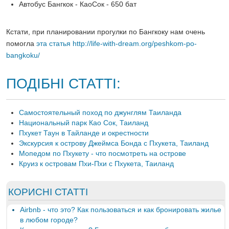
Автобус Бангкок - КаоСок - 650 бат
Кстати, при планировании прогулки по Бангкоку нам очень
помогла
эта статья http://life-with-dream.org/peshkom-po-
bangkoku/
ПОДІБНІ СТАТТІ:
Самостоятельный поход по джунглям Таиланда
Национальный парк Као Сок, Таиланд
Пхукет Таун в Тайланде и окрестности
Экскурсия к острову Джеймса Бонда с Пхукета, Таиланд
Мопедом по Пхукету - что посмотреть на острове
Круиз к островам Пхи-Пхи с Пхукета, Таиланд
КОРИСНІ СТАТТІ
Airbnb - что это? Как пользоваться и как бронировать жилье
в любом городе?