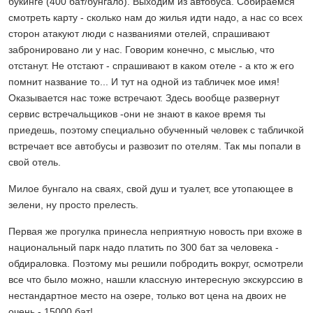
букинге (400 бат/бунгало). Выходим из автобуса. Собираемся
смотреть карту - сколько нам до жилья идти надо, а нас со всех
сторон атакуют люди с названиями отелей, спрашивают
забронировано ли у нас. Говорим конечно, с мыслью, что
отстанут. Не отстают - спрашивают в каком отеле - а кто ж его
помнит название то... И тут на одной из табличек мое имя!
Оказывается нас тоже встречают. Здесь вообще развернут
сервис встречальщиков -они не знают в какое время ты
приедешь, поэтому специально обученный человек с табличкой
встречает все автобусы и развозит по отелям. Так мы попали в
свой отель.
Милое бунгало на сваях, свой душ и туалет, все утопающее в
зелени, ну просто прелесть.
Первая же прогулка принесла неприятную новость при вхоже в
национальный парк надо платить по 300 бат за человека -
обдираловка. Поэтому мы решили побродить вокруг, осмотрели
все что было можно, нашли классную интересную экскурссию в
нестандартное место на озере, только вот цена на двоих не
очень - 15000 бат!