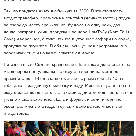
Так что придется ехать в обычную за 2300. В эту стоимость
входит трансфер, прогулка на лонгтэйл (длиннохвостой) лодке
по озеру до места проживания, бунгало на одну ночь, два
ланча, завтрак и ужин, прогулка к пещере НамТаЛу (Nam Ta Lu
Cave) и через нее, а таже ночное и утреннее сафари на лодке,
прогулка по джунглям. В общем насыщенная программа, а в
перерывах еще и на каяке покататься можно.
Питаться в Као Соке по сравнению с Бангкоком дороговато, но
мы вечером прогуливаясь по округе набрели на местное
празднитство - 14 февраля отмечают, с размахом. За 40 бат
тебе дают праздничную мисочку и воду. Мисочка пустая, но по
округе расставлены столы с таиской едой и можешь есть все что
угодно и сколько хочется. Есть и фрукты, и соки, и горячие
овощные, мясные блюда, и супы, и даже всякие животные/
птицы гриль.