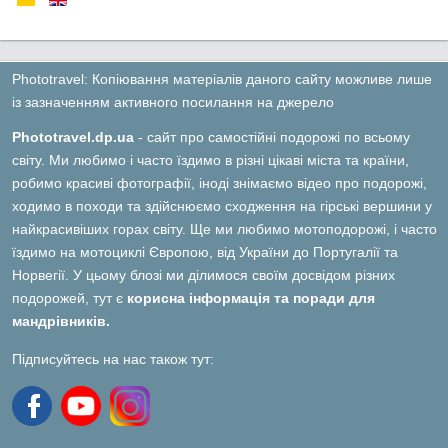
Phototravel: Копіювання матеріалів даного сайту можливе лише
із зазначенням активного посилання на джерело
Phototravel.dp.ua
- сайт про самостійні подорожі по всьому
світу. Ми любимо і часто їздимо в різні цікаві міста та країни,
робимо красиві фотографії, іноді знімаємо відео про подорожі,
ходимо в походи та здійснюємо сходження на гірські вершини у
найкрасивіших горах світу. Ще ми любимо мотоподорожі, і часто
їздимо на мотоциклі Європою, від України до Португалії та
Норвегії. У цьому блозі ми ділимося своїм досвідом різних
подорожей, тут є
корисна інформація та поради для
мандрівників.
Підписуйтесь на нас також тут: