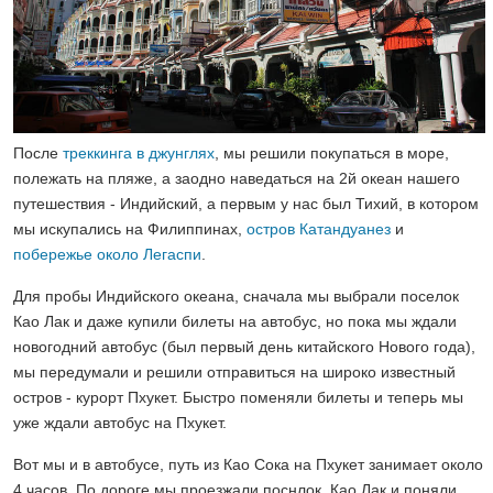
После
треккинга в джунглях
, мы решили покупаться в море,
полежать на пляже, а заодно наведаться на 2й океан нашего
путешествия - Индийский, а первым у нас был Тихий, в котором
мы искупались на Филиппинах,
остров Катандуанез
и
побережье около Легаспи
.
Для пробы Индийского океана, сначала мы выбрали поселок
Као Лак и даже купили билеты на автобус, но пока мы ждали
новогодний автобус (был первый день китайского Нового года),
мы передумали и решили отправиться на широко известный
остров - курорт Пхукет. Быстро поменяли билеты и теперь мы
уже ждали автобус на Пхукет.
Вот мы и в автобусе, путь из Као Сока на Пхукет занимает около
4 часов. По дороге мы проезжали поснлок Као Лак и поняли,