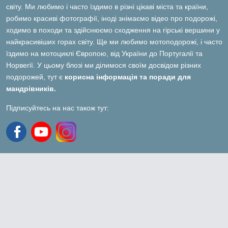
світу. Ми любимо і часто їздимо в різні цікаві міста та країни,
робимо красиві фотографії, іноді знімаємо відео про подорожі,
ходимо в походи та здійснюємо сходження на гірські вершини у
найкрасивіших горах світу. Ще ми любимо мотоподорожі, і часто
їздимо на мотоциклі Європою, від України до Португалії та
Норвегії. У цьому блозі ми ділимося своїм досвідом різних
подорожей, тут є
корисна інформація та поради для
мандрівників.
Підписуйтесь на нас також тут: