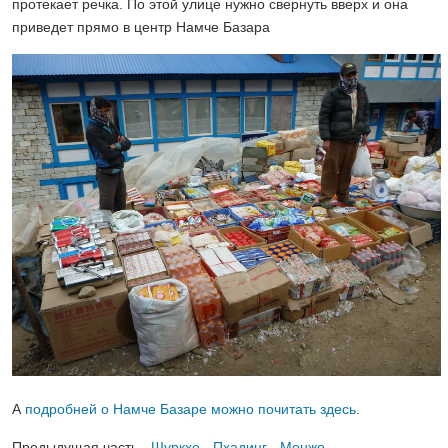
протекает речка. По этой улице нужно свернуть вверх и она
приведет прямо в центр Намче Базара
А
подробней о Намче Базаре можно почитать здесь
.
Предыдущая часть -
Шуркхе - Пхадинг - Монжо