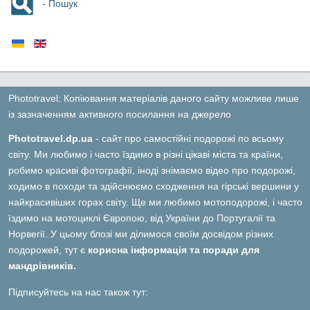
- Пошук
Phototravel: Копіювання матеріалів даного сайту можливе лише
із зазначенням активного посилання на джерело
Phototravel.dp.ua
- сайт про самостійні подорожі по всьому
світу. Ми любимо і часто їздимо в різні цікаві міста та країни,
робимо красиві фотографії, іноді знімаємо відео про подорожі,
ходимо в походи та здійснюємо сходження на гірські вершини у
найкрасивіших горах світу. Ще ми любимо мотоподорожі, і часто
їздимо на мотоциклі Європою, від України до Португалії та
Норвегії. У цьому блозі ми ділимося своїм досвідом різних
подорожей, тут є
корисна інформація та поради для
мандрівників.
Підписуйтесь на нас також тут: