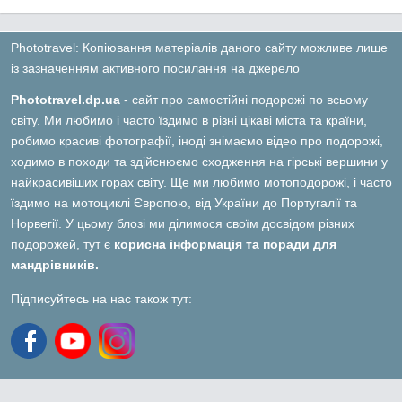
Phototravel: Копіювання матеріалів даного сайту можливе лише
із зазначенням активного посилання на джерело
Phototravel.dp.ua
- сайт про самостійні подорожі по всьому
світу. Ми любимо і часто їздимо в різні цікаві міста та країни,
робимо красиві фотографії, іноді знімаємо відео про подорожі,
ходимо в походи та здійснюємо сходження на гірські вершини у
найкрасивіших горах світу. Ще ми любимо мотоподорожі, і часто
їздимо на мотоциклі Європою, від України до Португалії та
Норвегії. У цьому блозі ми ділимося своїм досвідом різних
подорожей, тут є
корисна інформація та поради для
мандрівників.
Підписуйтесь на нас також тут: