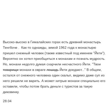
Высоко-высоко в Гималайских горах есть древний монастырь
Тенгбоче . Как-то однажды, зимой 1962 года к монастырю
пришел снежный человек (также известный под именем "Йети").
Вероятно он хотел приобщиться к монахам и познать мудрость.
Но, монахи недолго думая схарчили несчастного Йети. "Твои
товарищи
монахи в овраге
лошадь
Йети доедают..." В общем,
остался от снежного человека один скальп, видимо даже суп из
него решили не варить. А может хитрые монахи специально его
оставили, чтобы потом брать деньги с туристов за такую
диковинку.
28.04