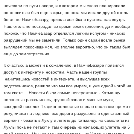
ночевали по пути наверх, и в котором мы снова планировали
остановиться был еще закрыт, но пока мы искали другой отель
бегая по НамчеБазару, пришла хозяйка и пустила нас внутрь.
Наш отель не пострадал во время землетрясения, да и вообще
похоже, что НамчеБазар отделался легким испугом - никаких
разрушений мы не заметили. Только один сарай возле рынка
выглядел покосившимся, но вполне вероятно, что он таким был
еще до землетрясения.
К счастью, а может и к сожалению, в НамчеБазаре появился
доступ к интернету и новостям. Часть нашей группы
начитавшись новостей в интернете, и выслушав всех
родственников, решили что мы все умрем, и уже одной ногой на
том свете... Новости были самые невероятные - Катманду
полностью развалилось, трупный запах и мясные мухи,
соседний поселок Пхадинг полностью снесло оползнем прямо в
реку, кишки на леднике, все дороги разрушены и единственный
вариант - бежать в Луклу и лететь до Катманду, но самолеты из
Луклы пока не летают и там очередь из желающих улететь на 5
дней вперед. Ну и самое невероятное - из Украины вылетел