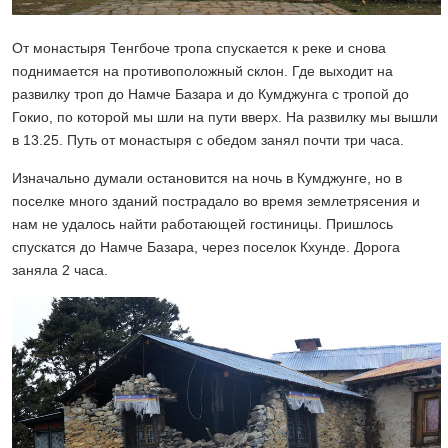
От монастыря Тенгбоче тропа спускается к реке и снова
поднимается на противоположный склон. Где выходит на
развилку троп до Намче Базара и до Кумджунга с тропой до
Гокио, по которой мы шли на пути вверх. На развилку мы вышли
в 13.25. Путь от монастыря с обедом занял почти три часа.
Изначально думали остановится на ночь в Кумджунге, но в
поселке много зданий пострадало во время землетрясения и
нам не удалось найти работающей гостиницы. Пришлось
спускатся до Намче Базара, через поселок Кхунде. Дорога
заняла 2 часа.