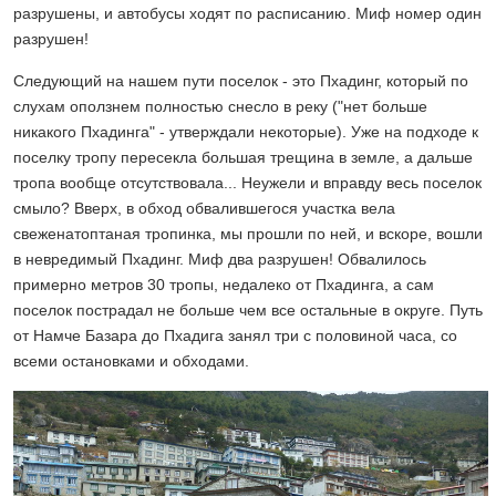
разрушены, и автобусы ходят по расписанию. Миф номер один
разрушен!
Следующий на нашем пути поселок - это Пхадинг, который по
слухам оползнем полностью снесло в реку ("нет больше
никакого Пхадинга" - утверждали некоторые). Уже на подходе к
поселку тропу пересекла большая трещина в земле, а дальше
тропа вообще отсутствовала... Неужели и вправду весь поселок
смыло? Вверх, в обход обвалившегося участка вела
свеженатоптаная тропинка, мы прошли по ней, и вскоре, вошли
в невредимый Пхадинг. Миф два разрушен! Обвалилось
примерно метров 30 тропы, недалеко от Пхадинга, а сам
поселок пострадал не больше чем все остальные в округе. Путь
от Намче Базара до Пхадига занял три с половиной часа, со
всеми остановками и обходами.