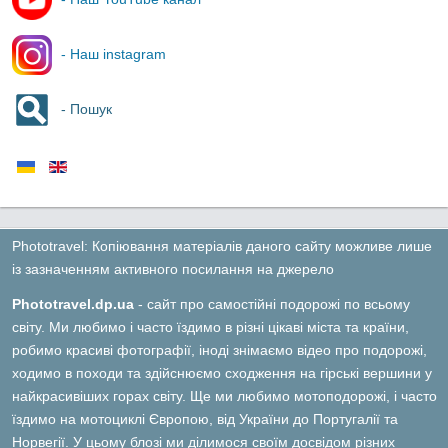
- Наш instagram
- Пошук
Phototravel: Копіювання матеріалів даного сайту можливе лише
із зазначенням активного посилання на джерело
Phototravel.dp.ua
- сайт про самостійні подорожі по всьому
світу. Ми любимо і часто їздимо в різні цікаві міста та країни,
робимо красиві фотографії, іноді знімаємо відео про подорожі,
ходимо в походи та здійснюємо сходження на гірські вершини у
найкрасивіших горах світу. Ще ми любимо мотоподорожі, і часто
їздимо на мотоциклі Європою, від України до Португалії та
Норвегії. У цьому блозі ми ділимося своїм досвідом різних