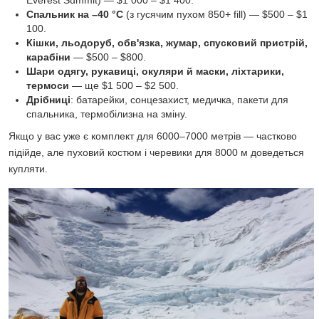
Everest Summit) — $1 000 – $1 400.
Спальник на –40 °C
(з гусячим пухом 850+ fill) — $500 – $1
100.
Кішки, льодоруб, обв'язка, жумар, спусковий пристрій,
карабіни
— $500 – $800.
Шари одягу, рукавиці, окуляри й маски, ліхтарики,
термоси
— ще $1 500 – $2 500.
Дрібниці
: батарейки, сонцезахист, медичка, пакети для
спальника, термобілизна на зміну.
Якщо у вас уже є комплект для 6000–7000 метрів — частково
підійде, але пуховий костюм і черевики для 8000 м доведеться
купляти.