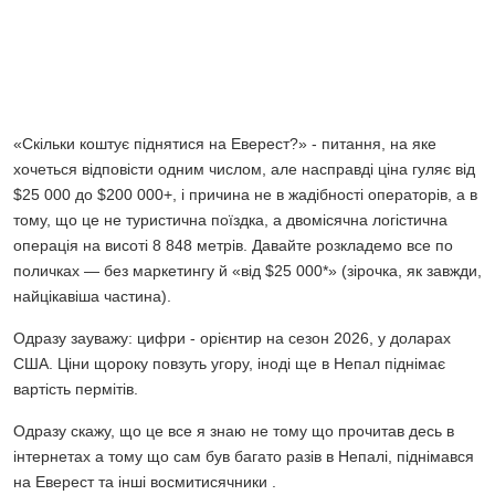
«Скільки коштує піднятися на Еверест?» - питання, на яке
хочеться відповісти одним числом, але насправді ціна гуляє від
$25 000 до $200 000+, і причина не в жадібності операторів, а в
тому, що це не туристична поїздка, а двомісячна логістична
операція на висоті 8 848 метрів. Давайте розкладемо все по
поличках — без маркетингу й «від $25 000*» (зірочка, як завжди,
найцікавіша частина).
Одразу зауважу: цифри - орієнтир на сезон 2026, у доларах
США. Ціни щороку повзуть угору, іноді ще в Непал піднімає
вартість пермітів.
Одразу скажу, що це все я знаю не тому що прочитав десь в
інтернетах а тому що сам був багато разів в Непалі, піднімався
на Еверест та інші восмитисячники .