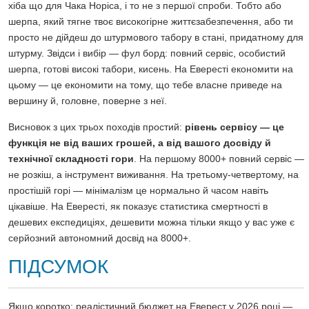
хіба що для Чака Норіса, і то не з першої спроби. Тобто або
шерпа, який тягне твоє високогірне життєзабезпечення, або ти
просто не дійдеш до штурмового табору в стані, придатному для
штурму. Звідси і вибір — фул борд: повний сервіс, особистий
шерпа, готові високі табори, кисень. На Евересті економити на
цьому — це економити на тому, що тебе власне приведе на
вершину й, головне, поверне з неї.
Висновок з цих трьох походів простий:
рівень сервісу — це
функція не від ваших грошей, а від вашого досвіду й
технічної складності гори
. На першому 8000+ повний сервіс —
не розкіш, а інструмент виживання. На третьому-четвертому, на
простішій горі — мінімалізм це нормально й часом навіть
цікавіше. На Евересті, як показує статистика смертності в
дешевих експедиціях, дешевити можна тільки якщо у вас уже є
серйозний автономний досвід на 8000+.
ПІДСУМОК
Якщо коротко: реалістичний бюджет на Еверест у 2026 році —