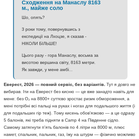
Сходження на Манаслу 8163
м., майже соло
Шо, опять?
3 роки тому, повернувшись з
експедиції на Лхоцзе, я сказав -
НІКОЛИ БІЛЬШЕ!
Цього разу - гора Манаслу, восьма за
висотою вершина світу, 8163 метри.
Як завжди, у мене амбі...
Еверест, 2026 — повний сервіс, без варіантів.
Тут я довго не
вибирав. Іти на Еверест без кисню — це вже занадто навіть для
мене: без O₂ на 8800+ суттєво зростає ризик обмороження, а
мені потрібні всі пальці на руках і ногах для подальшого життя (і
для подальших гір теж). Тому кисень обов'язково — а це одразу
5 балонів, які треба підняти в Camp 4 на Південне сідло.
Самому затягнути п'ять балонів по 4 літри на 8000 м, плюс
намет, спальник, пальник, газ, їжу на штурм — фізично можливо