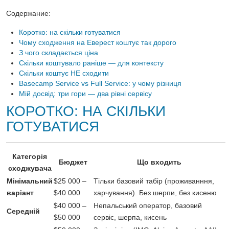
Содержание:
Коротко: на скільки готуватися
Чому сходження на Еверест коштує так дорого
З чого складається ціна
Скільки коштувало раніше — для контексту
Скільки коштує НЕ сходити
Basecamp Service vs Full Service: у чому різниця
Мій досвід: три гори — два рівні сервісу
КОРОТКО: НА СКІЛЬКИ
ГОТУВАТИСЯ
Категорія
Бюджет
Що входить
сходжувача
Мінімальний
$25 000 –
Тільки базовий табір (проживанння,
варіант
$40 000
харчування). Без шерпи, без
кисеню
$40 000 –
Непальський оператор, базовий
Середній
$50 000
сервіс,
шерпа, кисень