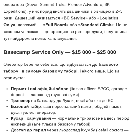
оператора (Seven Summit Treks, Pioneer Adventure, 8K
Expeditions), у них поряд висять два цінники з різницею в 2–3
рази. Дешевший називається
«BC Service»
або
«Logistics
Only»
, дорожчий —
«Full Board»
або
«Standard Climb»
. Це не
«економ vs люкс» — це принципово різні продукти, і плутанина
тут найдорожча помилка планування.
Basecamp Service Only — $15 000 – $25 000
Оператор бере на себе все, що відбувається
до базового
табору і в самому базовому таборі
, і нічого вище. Що ви
отримуєте:
Пермит і всі офіційні збори
(liaison officer, SPCC, garbage
deposit — частка від групової суми).
Транспорт
з Катманду до Лукли, носії або яки до BC.
Базовий табір
: ваш персональний намет, обідній намет,
душ, туалет, генератор.
Кухар і харчування
— нормальне триразове на весь період
експедиції (але тільки в базовому таборі).
Доступ до перил
через льодоспад Кхумбу (icefall doctors —