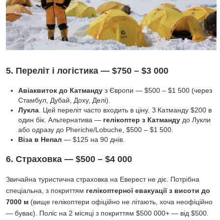
5. Переліт і логістика — $750 – $3 000
Авіаквиток до Катманду
з Європи — $500 – $1 500 (через
Стамбул, Дубай, Доху, Делі).
Лукла
. Цей переліт часто входить в ціну. З Катманду $200 в
один бік. Альтернатива —
гелікоптер з Катманду
до Лукли
або одразу до Pheriche/Lobuche, $500 – $1 500.
Віза в Непал
— $125 на 90 днів.
6. Страховка — $500 – $4 000
Звичайна туристична страховка на Еверест не діє. Потрібна
спеціальна, з покриттям
гелікоптерної евакуації з висоти до
7000 м
(вище гелікоптери офіційно не літають, хоча неофіційно
— буває). Поліс на 2 місяці з покриттям $500 000+ — від $500.