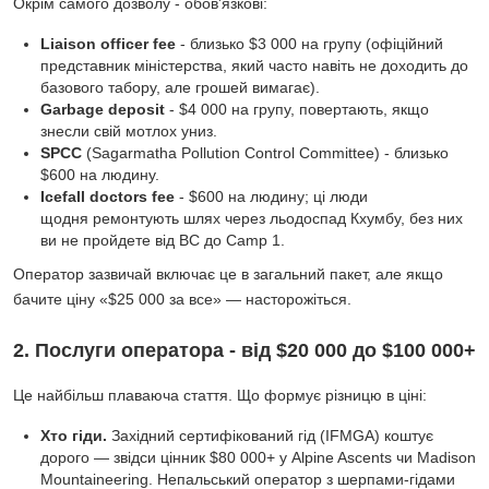
Окрім самого дозволу - обов'язкові:
Liaison officer fee
- близько $3 000 на групу (офіційний
представник міністерства, який часто навіть не доходить до
базового табору, але грошей вимагає).
Garbage deposit
- $4 000 на групу, повертають, якщо
знесли свій мотлох униз.
SPCC
(Sagarmatha Pollution Control Committee) - близько
$600 на людину.
Icefall doctors fee
- $600 на людину; ці люди
щодня ремонтують шлях через льодоспад Кхумбу, без них
ви не пройдете від BC до Camp 1.
Оператор зазвичай включає це в загальний пакет, але якщо
бачите ціну «$25 000 за все» — насторожіться.
2. Послуги оператора - від $20 000 до $100 000+
Це найбільш плаваюча стаття. Що формує різницю в ціні:
Хто гіди.
Західний сертифікований гід (IFMGA) коштує
дорого — звідси цінник $80 000+ у Alpine Ascents чи Madison
Mountaineering. Непальський оператор з шерпами-гідами