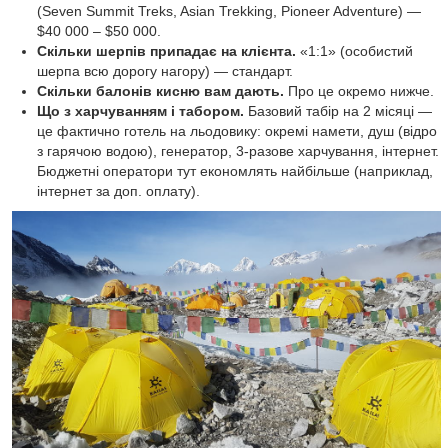
(Seven Summit Treks, Asian Trekking, Pioneer Adventure) —
$40 000 – $50 000.
Скільки шерпів припадає на клієнта.
«1:1» (особистий
шерпа всю дорогу нагору) — стандарт.
Скільки балонів кисню вам дають.
Про це окремо нижче.
Що з харчуванням і табором.
Базовий табір на 2 місяці —
це фактично готель на льодовику: окремі намети, душ (відро
з гарячою водою), генератор, 3-разове харчування, інтернет.
Бюджетні оператори тут економлять найбільше (наприклад,
інтернет за доп. оплату).