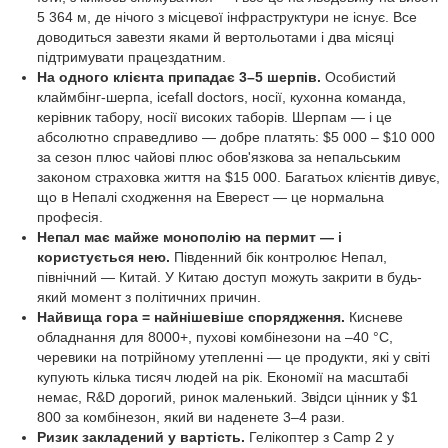
5 364 м, де нічого з місцевої інфраструктури не існує. Все
доводиться завезти яками й вертольотами і два місяці
підтримувати працездатним.
На одного клієнта припадає 3–5 шерпів.
Особистий
клаймбінг-шерпа, icefall doctors, носії, кухонна команда,
керівник табору, носії високих таборів. Шерпам — і це
абсолютно справедливо — добре платять: $5 000 – $10 000
за сезон плюс чайові плюс обов'язкова за непальським
законом страховка життя на $15 000. Багатьох клієнтів дивує,
що в Непалі сходження на Еверест — це нормальна
професія.
Непал має майже монополію на пермит — і
користується нею.
Південний бік контролює Непал,
північний — Китай. У Китаю доступ можуть закрити в будь-
який момент з політичних причин.
Найвища гора = найнішевіше спорядження.
Кисневе
обладнання для 8000+, пухові комбінезони на –40 °C,
черевики на потрійному утепленні — це продукти, які у світі
купують кілька тисяч людей на рік. Економії на масштабі
немає, R&D дорогий, ринок маленький. Звідси цінник у $1
800 за комбінезон, який ви наденете 3–4 рази.
Ризик закладений у вартість.
Гелікоптер з Camp 2 у