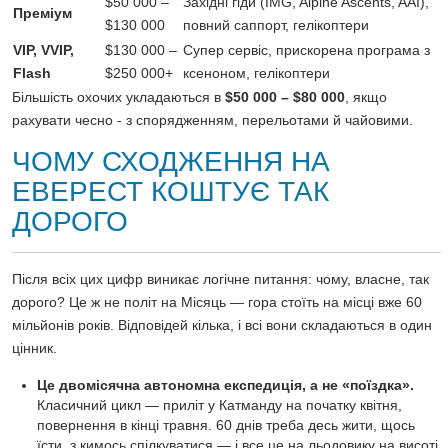
$50 000 –
Західні гіди (IMG, Alpine Ascents, AAI),
Преміум
$130 000
повний саппорт
, гелікоптери
VIP,
VVIP,
$130 000 –
Супер сервіс, прискорена програма з
Flash
$250 000+
ксеноном, гелікоптери
Більшість охочих укладаються в
$50 000 – $80 000
, якщо
рахувати чесно - з спорядженням, перельотами й чайовими.
ЧОМУ СХОДЖЕННЯ НА
ЕВЕРЕСТ КОШТУЄ ТАК
ДОРОГО
Після всіх цих цифр виникає логічне питання: чому, власне, так
дорого? Це ж не політ на Місяць — гора стоїть на місці вже 60
мільйонів років. Відповідей кілька, і всі вони складаються в один
цінник.
Це двомісячна автономна експедиція, а не «поїздка».
Класичний цикл — приліт у Катманду на початку квітня,
повернення в кінці травня. 60 днів треба десь жити, щось
їсти, з кимось спілкуватися — і все це на льодовику на висоті