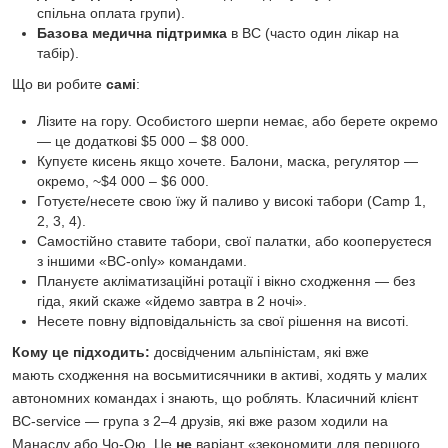
спільна оплата групи).
Базова медична підтримка
в BC (часто один лікар на
табір).
Що ви робите
самі
:
Лізите на гору. Особистого шерпи немає, або берете окремо
— це додаткові $5 000 – $8 000.
Купуєте кисень якщо хочете. Балони, маска, регулятор —
окремо, ~$4 000 – $6 000.
Готуєте/несете свою їжу й паливо у високі табори (Camp 1,
2, 3, 4).
Самостійно ставите табори, свої палатки, або кооперуєтеся
з іншими «BC-only» командами.
Плануєте акліматизаційні ротації і вікно сходження — без
гіда, який скаже «йдемо завтра в 2 ночі».
Несете повну відповідальність за свої рішення на висоті.
Кому це підходить:
досвідченим альпіністам, які вже
мають сходження на восьмитисячники в активі, ходять у малих
автономних командах і знають, що роблять. Класичний клієнт
BC-service — група з 2–4 друзів, які вже разом ходили на
Манаслу або Чо-Ою. Це
не
варіант «зекономити для першого