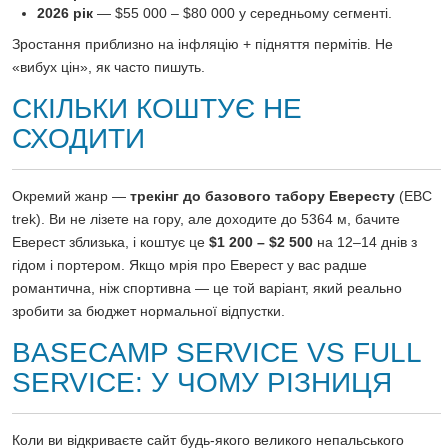
2026 рік
— $55 000 – $80 000 у середньому сегменті.
Зростання приблизно на інфляцію + підняття пермітів. Не
«вибух цін», як часто пишуть.
СКІЛЬКИ КОШТУЄ НЕ
СХОДИТИ
Окремий жанр —
трекінг до базового табору Евересту
(EBC
trek). Ви не лізете на гору, але доходите до 5364 м, бачите
Еверест зблизька, і коштує це
$1 200 – $2 500
на 12–14 днів з
гідом і портером. Якщо мрія про Еверест у вас радше
романтична, ніж спортивна — це той варіант, який реально
зробити за бюджет нормальної відпустки.
BASECAMP SERVICE VS FULL
SERVICE: У ЧОМУ РІЗНИЦЯ
Коли ви відкриваєте сайт будь-якого великого непальського