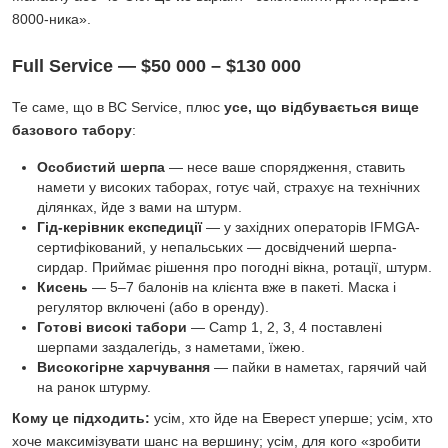
8000-ника».
Full Service — $50 000 – $130 000
Те саме, що в BC Service, плюс
усе, що відбувається вище
базового табору
:
Особистий шерпа
— несе ваше спорядження, ставить
намети у високих таборах, готує чай, страхує на технічних
ділянках, йде з вами на штурм.
Гід-керівник експедиції
— у західних операторів IFMGA-
сертифікований, у непальських — досвідчений шерпа-
сирдар. Приймає рішення про погодні вікна, ротації, штурм.
Кисень
— 5–7 балонів на клієнта вже в пакеті. Маска і
регулятор включені (або в оренду).
Готові високі табори
— Camp 1, 2, 3, 4 поставлені
шерпами заздалегідь, з наметами, їжею.
Високогірне харчування
— пайки в наметах, гарячий чай
на ранок штурму.
Кому це підходить:
усім, хто йде на Еверест уперше; усім, хто
хоче максимізувати шанс на вершину; усім, для кого «зробити