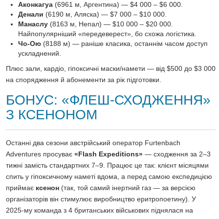
Аконкагуа
(6961 м, Аргентина) — $4 000 – $6 000.
Денали
(6190 м, Аляска) — $7 000 – $10 000.
Манаслу
(8163 м, Непал) — $10 000 – $20 000.
Найпопулярніший «передеверест», бо схожа логістика.
Чо-Ою
(8188 м) — раніше класика, останнім часом доступ
ускладнений.
Плюс зали, кардіо, гіпоксичні маски/намети — від $500 до $3 000
на спорядження й абонементи за рік підготовки.
БОНУС: «ФЛЕШ-СХОДЖЕННЯ»
З КСЕНОНОМ
Останні два сезони австрійський оператор Furtenbach
Adventures просуває
«Flash Expeditions»
— сходження за 2–3
тижні замість стандартних 7–9. Працює це так: клієнт місяцями
спить у гіпоксичному наметі вдома, а перед самою експедицією
приймає
ксенон
(так, той самий інертний газ — за версією
організаторів він стимулює виробництво еритропоетину). У
2025-му команда з 4 британських військових піднялася на