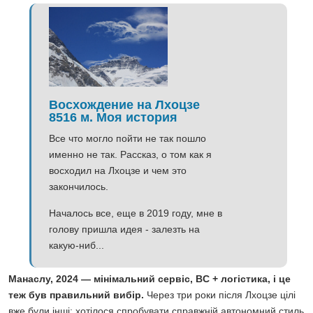
Восхождение на Лхоцзе
8516 м. Моя история
Все что могло пойти не так пошло
именно не так. Рассказ, о том как я
восходил на Лхоцзе и чем это
закончилось.
Началось все, еще в 2019 году, мне в
голову пришла идея - залезть на
какую-ниб...
Манаслу, 2024 — мінімальний сервіс, BC + логістика, і це
теж був правильний вибір.
Через три роки після Лхоцзе цілі
вже були інші: хотілося спробувати справжній автономний стиль