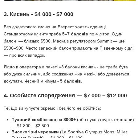
3. Кисень - $4 000 - $7 000
Без додаткового кисню на Еверест ходять одиниці.
Стандартному клієнту треба
5–7 балонів
по 4 літри. Один
балон — близько $500. Маска з регулятором Summit — ще
$500–900. Часто запасний балон тримають на Південному сідлі
— про всяк випадок.
Якщо в оператора в пакеті «3 балони кисню» - це треба бута
або дуже сильним, або сходження «на межі», або доведеться
докупати. Чесний мінімум -
5 балонів
.
4. Особисте спорядження — $7 000 – $12 000
Те, що ви купуєте окремо і без чого не обійтись:
Пуховий комбінезон на 8000+
(або пухова куртка + штани)
— $1 800 – $2 500.
Високогірні черевики
(La Sportiva Olympus Mons, Millet