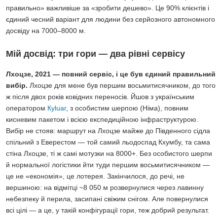
правильно» важливіше за «зробити дешево». Це 90% клієнтів і
єдиний чесний варіант для людини без серйозного автономного
досвіду на 7000–8000 м.
Мій досвід: три гори — два рівні сервісу
Лхоцзе, 2021 — повний сервіс, і це був єдиний правильний
вибір.
Лхоцзе для мене був першим восьмитисячником, до того
ж після двох років ковідних переносів. Йшов з українським
оператором
Куluar
, з особистим шерпою (Німа), повним
кисневим пакетом і всією експедиційною інфраструктурою.
Вибір не стояв: маршрут на Лхоцзе майже до Південного сідла
спільний з Еверестом — той самий льодоспад Кхумбу, та сама
стіна Лхоцзе, ті ж самі мотузки на 8000+. Без особистого шерпи
й нормальної логістики йти туди першим восьмитисячником —
це не «економія», це лотерея. Закінчилося, до речі, не
вершиною: на відмітці ~8 050 м розвернулися через лавинну
небезпеку й перила, засипані свіжим снігом. Але повернулися
всі цілі — а це, у такій конфігурації гори, теж добрий результат.