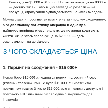
Катманду — $5 000 – $15 000. Пошукова операція на 8000 м
— десятки тисяч. Тому в ціну закладено резерви — на
евакуації, страхування відповідальності, на «всяк випадок».
Можна сказати простіше: ви платите не за «послугу сходження»,
а за
двомісячну логістичну операцію в одному з
найнегостинніших місць планети, де помилки коштують
життя
. Якщо хтось пропонує це за $20 000 — десь
зекономлено, і ви це відчуєте.
З ЧОГО СКЛАДАЄТЬСЯ ЦІНА
1. Пермит на сходження - $15 000+
Непал бере
$15 000
з людини за пермит на весняний сезон
(квітень - травень). Раніше було $11 000. У Тибеті/Китаї
пермит теж коштує близько $15 000, але є нюанси з доступом і
політикою КНР: північний бік періодично закривають для
іноземців.