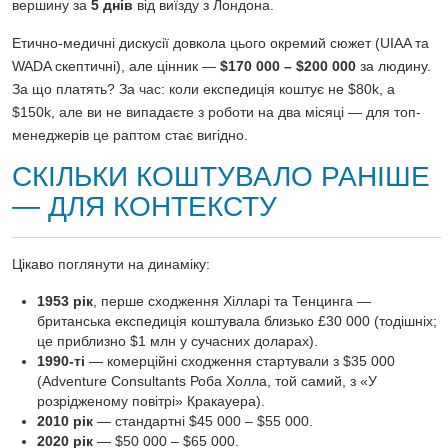
вершину за
5 днів
від виїзду з Лондона.
Етично-медичні дискусії довкола цього окремий сюжет (UIAA та
WADA скептичні), але цінник —
$170 000 – $200 000
за людину.
За що платять? За час: коли експедиція коштує не $80k, а
$150k, але ви не випадаєте з роботи на два місяці — для топ-
менеджерів це раптом стає вигідно.
СКІЛЬКИ КОШТУВАЛО РАНІШЕ
— ДЛЯ КОНТЕКСТУ
Цікаво поглянути на динаміку:
1953 рік
, перше сходження Хілларі та Тенцинга —
британська експедиція коштувала близько £30 000 (тодішніх;
це приблизно $1 млн у сучасних доларах).
1990-ті
— комерційні сходження стартували з $35 000
(Adventure Consultants Роба Холла, той самий, з «У
розрідженому повітрі» Кракауера).
2010 рік
— стандартні $45 000 – $55 000.
2020 рік
— $50 000 – $65 000.