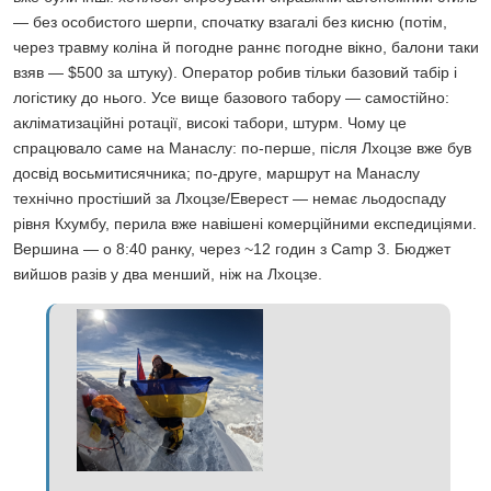
— без особистого шерпи, спочатку взагалі без кисню (потім,
через травму коліна й погодне раннє погодне вікно, балони таки
взяв — $500 за штуку). Оператор робив тільки базовий табір і
логістику до нього. Усе вище базового табору — самостійно:
акліматизаційні ротації, високі табори, штурм. Чому це
спрацювало саме на Манаслу: по-перше, після Лхоцзе вже був
досвід восьмитисячника; по-друге, маршрут на Манаслу
технічно простіший за Лхоцзе/Еверест — немає льодоспаду
рівня Кхумбу, перила вже навішені комерційними експедиціями.
Вершина — о 8:40 ранку, через ~12 годин з Camp 3. Бюджет
вийшов разів у два менший, ніж на Лхоцзе.