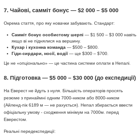
7. Чайові, самміт бонус — $2 000 – $5 000
Окрема стаття, про яку новачки забувають. Стандарт:
Самміт бонус особистому шерпі
— $1 500 – $3 000 навіть
якщо ві не піднялися на вершину.
Кухар і кухонна команда
— $500 – $800.
Гіди-сирдари, носії, водії
— ще $300 – $700.
Це не «опціонально» — це частина системи оплати в Непалі.
8. Підготовка — $5 000 – $30 000 (до експедиції)
На Еверест не йдуть з нуля. Більшість операторів просять
резюме з принаймні одним 7000-ником або 8000-ником
(Айленд-пік 6189 м — не рахується). Непал збирається ввести
офіціальну умову - сходження мінімум на 7000м. перед
Еверестом.
Реальні передекспедиції: