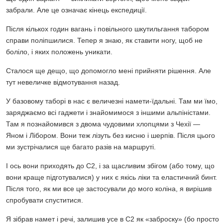
забрали. Але це означає кінець експедиції.
Після кількох годин вагань і повільного шкутильгання табором
справи поліпшилися. Тепер я знаю, як ставити ногу, щоб не
боліло, і яких положень уникати.
Сталося ще дещо, що допомогло мені прийняти рішення. Але
тут невеличке відмотування назад.
У базовому таборі в нас є величезні намети-їдальні. Там ми їмо,
заряджаємо всі гаджети і знайомимося з іншими альпіністами.
Там я познайомився з двома чудовими хлопцями з Чехії —
Яном і Лібором. Вони теж лізуть без кисню і шерпів. Після цього
ми зустрічалися ще багато разів на маршруті.
І ось вони приходять до C2, і за щасливим збігом (або тому, що
вони краще підготувалися) у них є якісь ліки та еластичний бинт.
Після того, як ми все це застосували до мого коліна, я вирішив
спробувати спуститися.
Я зібрав намет і речі, залишив усе в C2 як «заброску» (бо просто