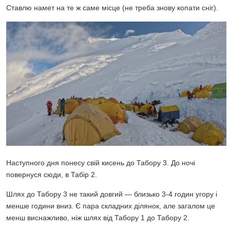
Ставлю намет на те ж саме місце (не треба знову копати сніг).
Наступного дня понесу свій кисень до Табору 3. До ночі
повернуся сюди, в Табір 2.
Шлях до Табору 3 не такий довгий — близько 3-4 годин угору і
менше години вниз. Є пара складних ділянок, але загалом це
менш виснажливо, ніж шлях від Табору 1 до Табору 2.