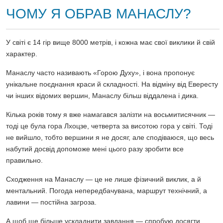
ЧОМУ Я ОБРАВ МАНАСЛУ?
У світі є 14 гір вище 8000 метрів, і кожна має свої виклики й свій
характер.
Манаслу часто називають «Горою Духу», і вона пропонує
унікальне поєднання краси й складності. На відміну від Евересту
чи інших відомих вершин, Манаслу більш віддалена і дика.
Кілька років тому я вже намагався залізти на восьмитисячник —
тоді це була гора Лхоцзе, четверта за висотою гора у світі. Тоді
не вийшло, тобто вершини я не досяг, але сподіваюся, що весь
набутий досвід допоможе мені цього разу зробити все
правильно.
Сходження на Манаслу — це не лише фізичний виклик, а й
ментальний. Погода непередбачувана, маршрут технічний, а
лавини — постійна загроза.
А щоб ще більше ускладнити завдання — спробую досягти