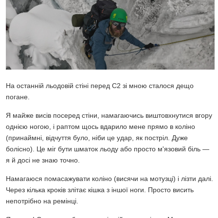
На останній льодовій стіні перед C2 зі мною сталося дещо
погане.
Я майже висів посеред стіни, намагаючись виштовхнутися вгору
однією ногою, і раптом щось вдарило мене прямо в коліно
(принаймні, відчуття було, ніби це удар, як постріл. Дуже
болісно). Це міг бути шматок льоду або просто м'язовий біль —
я й досі не знаю точно.
Намагаюся помасажувати коліно (висячи на мотузці) і лізти далі.
Через кілька кроків злітає кішка з іншої ноги. Просто висить
непотрібно на ремінці.