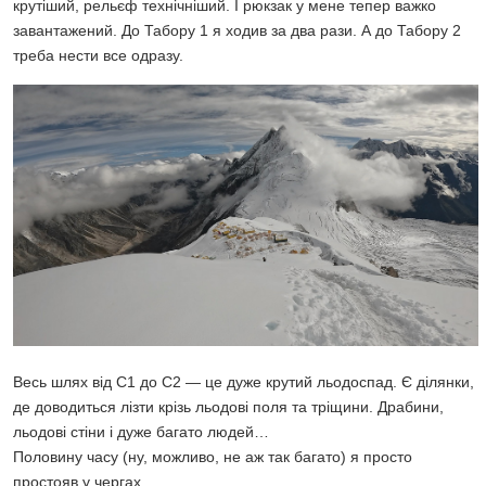
крутіший, рельєф технічніший. І рюкзак у мене тепер важко
завантажений. До Табору 1 я ходив за два рази. А до Табору 2
треба нести все одразу.
Весь шлях від C1 до C2 — це дуже крутий льодоспад. Є ділянки,
де доводиться лізти крізь льодові поля та тріщини. Драбини,
льодові стіни і дуже багато людей…
Половину часу (ну, можливо, не аж так багато) я просто
простояв у чергах.