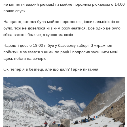
не міг тягти важкий рюкзак) і з майже порожнім рюкзаком о 14:00
почав спуск.
На щастя, стежка була майже порожньою, інших альпіністів не
було, тож не довелося ні з ким розминатися. Все одно це було
збіса важко і боляче, з купою матюків.
Нарешті десь о 19:00 я був у базовому таборі. З «крампон-
пойнту» я зв'язався з ними по рації і попросив залишити мені
щось поїсти на вечерю.
Ок, тепер я в безпеці, але що далі? Гарне питання!