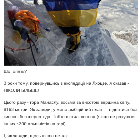
Шо, опять?
3 роки тому, повернувшись з експедиції на Лхоцзе, я сказав -
НІКОЛИ БІЛЬШЕ!
Цього разу - гора Манаслу, восьма за висотою вершина світу,
8163 метри. Як завжди, у мене амбіційний план — піднятися без
кисню і без шерпа-гіда. Тобто в стилі «соло» (якщо не рахувати
інших ~300 альпіністів на горі).
І, як завжди, щось пішло не так...