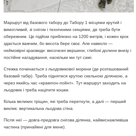
Маршрут від базового табору до Табору 1 місцями крутий і
вимогливий, зі снігом і технічними секціями, де треба бути
обережним. Це підйом приблизно на 1200 метрів, і кожен крок
здається важчим, бо висота бере своє. Але навколо —
неймовірні краєвиди: височезні вершини, глибокі долини внизу і
постійне нагадування, наскільки ми тут самі.
Стежка починається з льодовикової морени (де розташований
базовий табір). Треба піднятися крутою скельною ділянкою, а
через якийсь час «крампон-пойнт». Тут маршрут заходить на
льодовик і треба націпити кошки.
Кілька великих тріщин, які треба перетнути, а далі — перший
виклик: вертикальна льодова стіна.
Після неї — довга-предовга снігова ділянка, найвиснажливіша
частина (принаймні для мене).