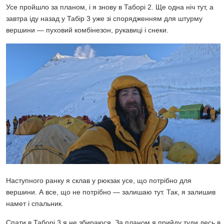
Усе пройшло за планом, і я знову в Таборі 2. Ще одна ніч тут, а
завтра іду назад у Табір 3 уже зі спорядженням для штурму
вершини — пуховий комбінезон, рукавиці і снеки.
Наступного ранку я склав у рюкзак усе, що потрібно для
вершини. А все, що не потрібно — залишаю тут. Так, я залишив
намет і спальник.
Спати в Таборі 3 я не збираюся. За планом я прийду туди десь в