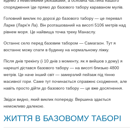
йдемо з невеликими рюкзаками, а основна частина нашого
спорядження їде прямо до базового табору караваном мулів.
Головний виклик по дорозі до базового табору — це перевал
Ларке (Ларк'я Ла). Він розташований на висоті 5106 метрів над
рівнем моря. Це найвища точка треку Манаслу.
Останнє село перед базовим табором — Самагаон. Тут я
востаннє можу спати в будинку на нормальному ліжку.
Після днів трекінгу (і 10 днів з моменту, як я вийшов з дому) я
нарешті дістався базового табору — на висоті близько 4800
метрів. Це наче інший світ — замерзлий пейзаж під тінню
масивної гори. Саме тут починається справжнє сходження, але
навіть просто дійти до базового табору — це вже досягнення.
Звідси видно, який виклик попереду. Вершина здається
неможливо далекою.
ЖИТТЯ В БАЗОВОМУ ТАБОРІ