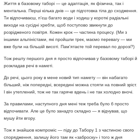
Життя в базовому таборі — це адаптація, як фізична, так і
ментальна. Перші кілька днів — це підготовка тіла до сходження.
Ти відпочиваєш, п'єш багато води і ходиш у короткі радіальні
виходи на сусідні хребти, щоб поступово звикнути до
розрідженого повітря. Кожен крок — частина процесу. (Ми з
іншими альпіністами, які пройшли трек, маємо перевагу — ми
вже були на більшій висоті. Пам'ятаєте той перевал по дорозі?)
Тож решту першого дня я просто відпочивав у базовому таборі й
розкладав речі в наметі.
До речі, цього року в мене новий тип намету — він набагато
більший, ніж попередні, всередині можна стояти на повний зріст.
І він утеплений, тож не так гаряче вдень і не так холодно вночі.
За правилами, наступного дня мені теж треба було б просто
відпочивати. Але це було занадто складно — я відчував, що
мушу йти вгору.
Тож я знайшов компроміс — піду до Табору 1 з частиною свого
спорядження, залишу його там як «заброску» і того ж дня