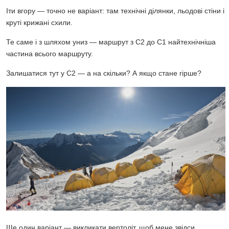
Іти вгору — точно не варіант: там технічні ділянки, льодові стіни і
круті крижані схили.
Те саме і з шляхом униз — маршрут з C2 до C1 найтехнічніша
частина всього маршруту.
Залишатися тут у C2 — а на скільки? А якщо стане гірше?
Ще один варіант — викликати вертоліт, щоб мене звідси