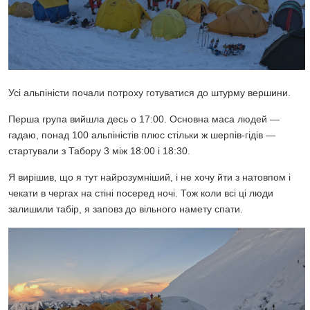
Усі альпіністи почали потроху готуватися до штурму вершини.
Перша група вийшла десь о 17:00. Основна маса людей —
гадаю, понад 100 альпіністів плюс стільки ж шерпів-гідів —
стартували з Табору 3 між 18:00 і 18:30.
Я вирішив, що я тут найрозумніший, і не хочу йти з натовпом і
чекати в чергах на стіні посеред ночі. Тож коли всі ці люди
залишили табір, я заповз до вільного намету спати.