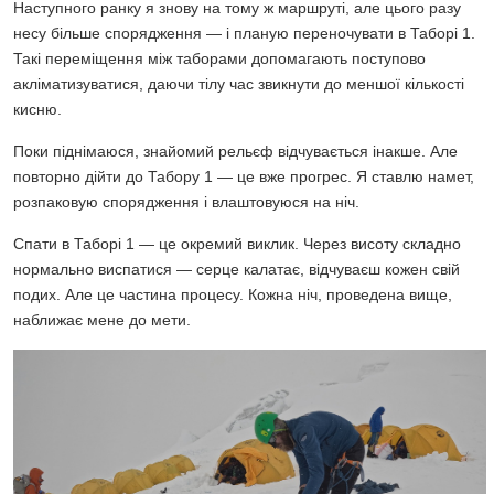
Наступного ранку я знову на тому ж маршруті, але цього разу
несу більше спорядження — і планую переночувати в Таборі 1.
Такі переміщення між таборами допомагають поступово
акліматизуватися, даючи тілу час звикнути до меншої кількості
кисню.
Поки піднімаюся, знайомий рельєф відчувається інакше. Але
повторно дійти до Табору 1 — це вже прогрес. Я ставлю намет,
розпаковую спорядження і влаштовуюся на ніч.
Спати в Таборі 1 — це окремий виклик. Через висоту складно
нормально виспатися — серце калатає, відчуваєш кожен свій
подих. Але це частина процесу. Кожна ніч, проведена вище,
наближає мене до мети.