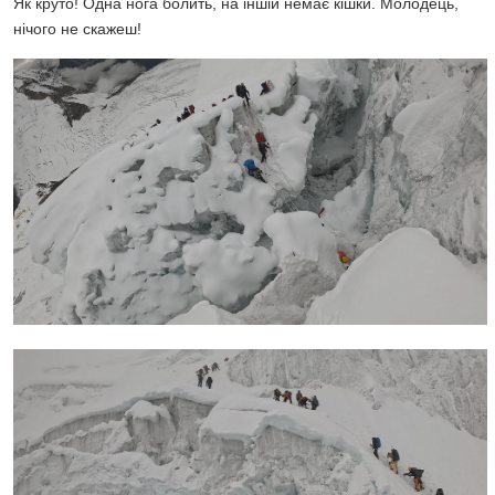
Як круто! Одна нога болить, на іншій немає кішки. Молодець,
нічого не скажеш!