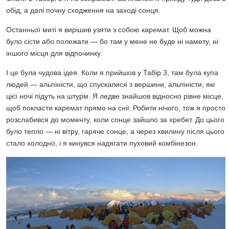
обід, а далі почну сходження на заході сонця.
Останньої миті я вирішив узяти з собою каремат. Щоб можна
було сісти або полежати — бо там у мене не буде ні намету, ні
іншого місця для відпочинку.
І це була чудова ідея. Коли я прийшов у Табір 3, там була купа
людей — альпіністи, що спускалися з вершини, альпіністи, які
цієї ночі підуть на штурм. Я ледве знайшов відносно рівне місце,
щоб покласти каремат прямо на сніг. Робити нічого, тож я просто
розслабився до моменту, коли сонце зайшло за хребет. До цього
було тепло — ні вітру, гаряче сонце, а через хвилину після цього
стало холодно, і я кинувся надягати пуховий комбінезон.