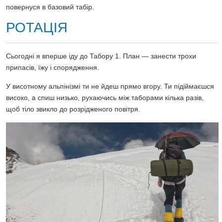
повернуся в базовий табір.
РОТАЦІЯ
Сьогодні я вперше іду до Табору 1. План — занести трохи
припасів, їжу і спорядження.
У висотному альпінізмі ти не йдеш прямо вгору. Ти підіймаєшся
високо, а спиш низько, рухаючись між таборами кілька разів,
щоб тіло звикло до розрідженого повітря.