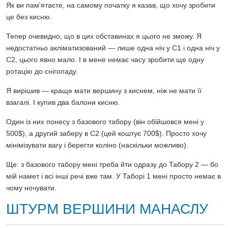
Як ви пам'ятаєте, на самому початку я казав, що хочу зробити
це без кисню.
Тепер очевидно, що в цих обставинах я цього не зможу. Я
недостатньо акліматизований — лише одна ніч у C1 і одна ніч у
C2, цього явно мало. І в мене немає часу зробити ще одну
ротацію до снігопаду.
Я вирішив — краще мати вершину з киснем, ніж не мати її
взагалі. І купив два балони кисню.
Один із них понесу з базового табору (він обійшовся мені у
500$), а другий заберу в C2 (цей коштує 700$). Просто хочу
мінімізувати вагу і берегти коліно (наскільки можливо).
Ще: з базового табору мені треба йти одразу до Табору 2 — бо
мій намет і всі інші речі вже там. У Таборі 1 мені просто немає в
чому ночувати.
ШТУРМ ВЕРШИНИ МАНАСЛУ