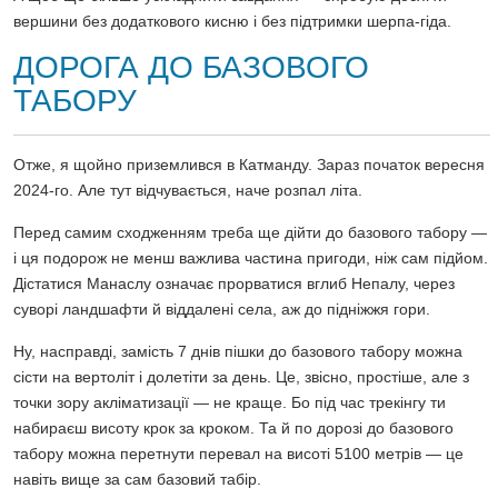
вершини без додаткового кисню і без підтримки шерпа-гіда.
ДОРОГА ДО БАЗОВОГО
ТАБОРУ
Отже, я щойно приземлився в Катманду. Зараз початок вересня
2024-го. Але тут відчувається, наче розпал літа.
Перед самим сходженням треба ще дійти до базового табору —
і ця подорож не менш важлива частина пригоди, ніж сам підйом.
Дістатися Манаслу означає прорватися вглиб Непалу, через
суворі ландшафти й віддалені села, аж до підніжжя гори.
Ну, насправді, замість 7 днів пішки до базового табору можна
сісти на вертоліт і долетіти за день. Це, звісно, простіше, але з
точки зору акліматизації — не краще. Бо під час трекінгу ти
набираєш висоту крок за кроком. Та й по дорозі до базового
табору можна перетнути перевал на висоті 5100 метрів — це
навіть вище за сам базовий табір.