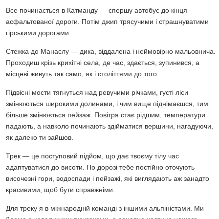
Все починається в Катманду — спершу автобус до кінця
асфальтованої дороги. Потім джип трясучими і страшнуватими
гірськими дорогами.
Стежка до Манаслу — дика, віддалена і неймовірно мальовнича.
Проходиш крізь крихітні села, де час, здається, зупинився, а
місцеві живуть так само, як і століттями до того.
Підвісні мости тягнуться над ревучими річками, густі ліси
змінюються широкими долинами, і чим вище піднімаєшся, тим
більше змінюється пейзаж. Повітря стає рідшим, температури
падають, а навколо починають здійматися вершини, нагадуючи,
як далеко ти зайшов.
Трек — це поступовий підйом, що дає твоєму тілу час
адаптуватися до висоти. По дорозі тебе постійно оточують
височезні гори, водоспади і пейзажі, які виглядають аж занадто
красивими, щоб бути справжніми.
Для треку я в міжнародній команді з іншими альпіністами. Ми