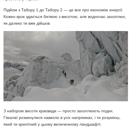
Підйом з Табору 1 до Табору 2 — це все про економію енергії.
Кожен крок здається битвою з висотою, але водночас захоплює,
як далеко ти вже дійшов.
З набором висоти краєвиди — просто захоплюють подих.
Гімалаї розкинулися навколо в усіх напрямках, і ти розумієш,
який ти крихітний у цьому величезному ландшафті.