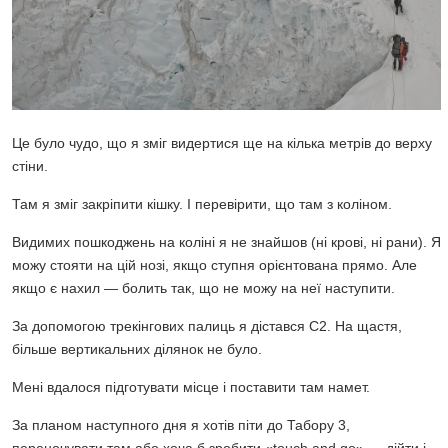
Це було чудо, що я зміг видертися ще на кілька метрів до верху
стіни.
Там я зміг закріпити кішку. І перевірити, що там з коліном.
Видимих пошкоджень на коліні я не знайшов (ні крові, ні рани). Я
можу стояти на цій нозі, якщо ступня орієнтована прямо. Але
якщо є нахил — болить так, що не можу на неї наступити.
За допомогою трекінгових палиць я дістався C2. На щастя,
більше вертикальних ділянок не було.
Мені вдалося підготувати місце і поставити там намет.
За планом наступного дня я хотів піти до Табору 3,
переночувати там або хоча б зробити «touch and go» — дійти і