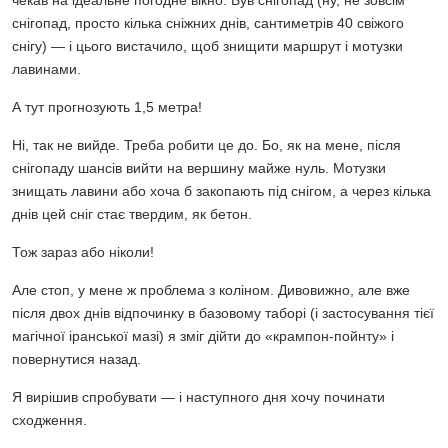
чекав на ідеальне погодне вікно. Був снігопад (ну, не зовсім
снігопад, просто кілька сніжних днів, сантиметрів 40 свіжого
снігу) — і цього вистачило, щоб знищити маршрут і мотузки
лавинами.
А тут прогнозують 1,5 метра!
Ні, так не вийде. Треба робити це до. Бо, як на мене, після
снігопаду шансів вийти на вершину майже нуль. Мотузки
знищать лавини або хоча б закопають під снігом, а через кілька
днів цей сніг стає твердим, як бетон.
Тож зараз або ніколи!
Але стоп, у мене ж проблема з коліном. Дивовижно, але вже
після двох днів відпочинку в базовому таборі (і застосування тієї
магічної іранської мазі) я зміг дійти до «крампон-пойнту» і
повернутися назад.
Я вирішив спробувати — і наступного дня хочу починати
сходження.