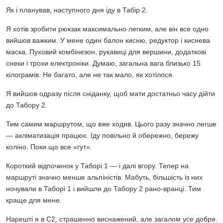
Як і планував, наступного дня іду в Табір 2.
Я хотів зробити рюкзак максимально легким, але він все одно
вийшов важким. У мене один балон кисню, редуктор і киснева
маска. Пуховий комбінезон, рукавиці для вершини, додаткові
снеки і трохи електроніки. Думаю, загальна вага близько 15
кілограмів. Не багато, але не так мало, як хотілося.
Я вийшов одразу після сніданку, щоб мати достатньо часу дійти
до Табору 2.
Тим самим маршрутом, що вже ходив. Цього разу значно легше
— акліматизація працює. Іду повільно й обережно, бережу
коліно. Поки що все «гут».
Короткий відпочинок у Таборі 1 — і далі вгору. Тепер на
маршруті значно менше альпіністів. Мабуть, більшість із них
ночували в Таборі 1 і вийшли до Табору 2 рано-вранці. Тим
краще для мене.
Нарешті я в C2, страшенно виснажений, але загалом усе добре.