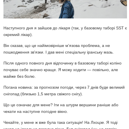
Наступного дня я зайшов до лікаря (так, у базовому таборі SST є
окремий лікар).
Він сказав, що це найімовірніше м'язова проблема, а не
пошкодження зв'язки. І дав мені спеціальну іранську мазь.
Після одного повного дня відпочинку в базовому таборі коліно
почуває себе значно краще. Я можу ходити — повільно, але
майже без болю.
Погана новина: за прогнозом погоди, через 7 днів буде великий
снігопад (близько 1,5 метра свіжого снігу).
Що це означає для мене? Іти на штурм вершини раніше або
чекати на наступне погодне вікно.
Чекайте, у мене ж вже була така ситуація! На Лхоцзе. Я тоді