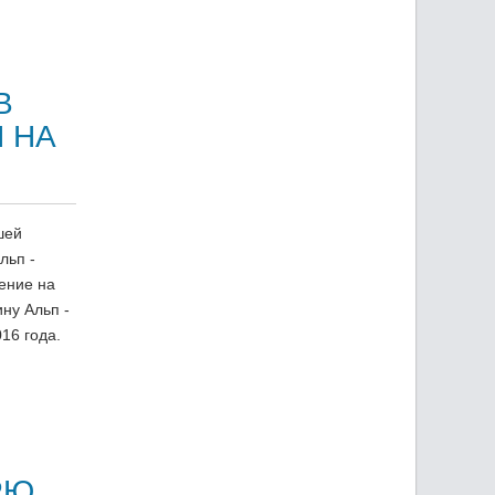
В
 НА
шей
льп -
ение на
ну Альп -
16 года.
РЮ