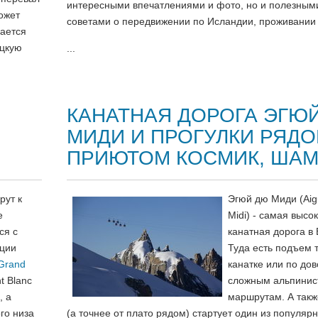
интересными впечатлениями и фото, но и полезным
может
советами о передвижении по Исландии, проживании
вается
ацкую
...
КАНАТНАЯ ДОРОГА ЭГЮ
МИДИ И ПРОГУЛКИ РЯДО
ПРИЮТОМ КОСМИК, ША
ут к
Эгюй дю Миди (Aigu
е
Midi) - самая высо
ся с
канатная дорога в 
нции
Туда есть подъем 
Grand
канатке или по до
t Blanc
сложным альпинис
, а
маршрутам. А такж
го низа
(а точнее от плато рядом) стартует один из популяр