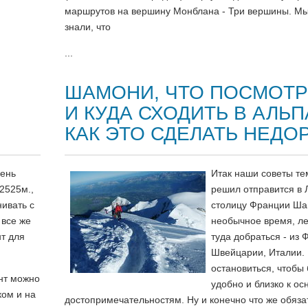
маршрутов на вершину Монблана - Три вершины. М
знали, что
...
ШАМОНИ, ЧТО ПОСМОТР
И КУДА СХОДИТЬ В АЛЬП
КАК ЭТО СДЕЛАТЬ НЕДО
чень
Итак наши советы тем
2525м.,
решил отправится в
ивать с
столицу Франции Ша
 все же
необычное время, ле
т для
туда добраться - из 
Швейцарии, Италии. 
остановиться, чтобы
нт можно
удобно и близко к о
ком и на
достопримечательностям. Ну и конечно что же обяза