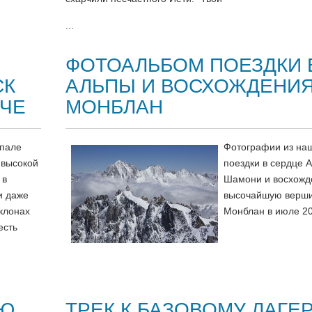
...
ФОТОАЛЬБОМ ПОЕЗДКИ 
СК
АЛЬПЫ И ВОСХОЖДЕНИЯ
ОЧЕ
МОНБЛАН
епале
Фотографии из на
 высокой
поездки в сердце А
 в
Шамони и восхожд
и даже
высочайшую верши
клонах
Монблан в июле 20
есть
РЮ
ТРЕК К БАЗОВОМУ ЛАГЕ