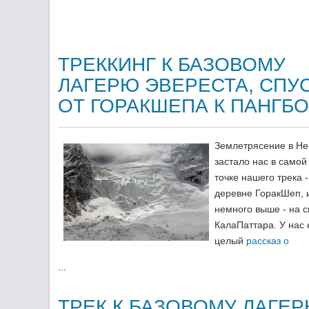
ТРЕККИНГ К БАЗОВОМУ
ЛАГЕРЮ ЭВЕРЕСТА, СПУ
ОТ ГОРАКШЕПА К ПАНГБ
Землетрясение в Н
застало нас в самой
точке нашего трека -
деревне ГоракШеп, 
немного выше - на с
КалаПаттара. У нас 
целый
рассказ о
...
ТРЕК К БАЗОВОМУ ЛАГЕ