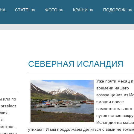
НА
СТАТТІ
ФОТО
КРАЇНИ
ПОДОРОЖІ
СЕВЕРНАЯ ИСЛАНДИЯ
Уже почти месяц 
времени нашего
возвращения из Ис
ы или по
эмоции после
 przelecz
самостоятельного
оких
путешествия вокру
их
Исландии на маши
 метров.
утихают. И мы продолжаем делиться с вами не тольк
т перевал