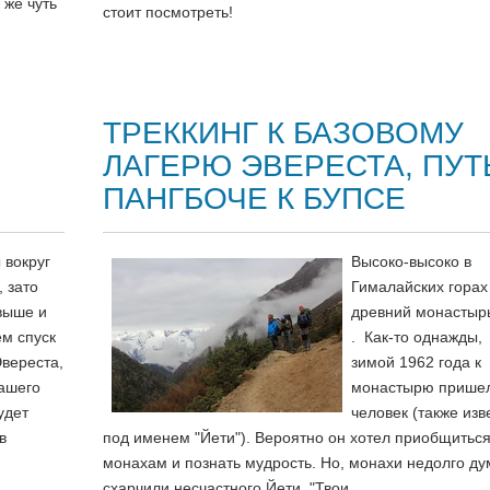
 же чуть
стоит посмотреть!
ТРЕККИНГ К БАЗОВОМУ
ЛАГЕРЮ ЭВЕРЕСТА, ПУТ
ПАНГБОЧЕ К БУПСЕ
 вокруг
Высоко-высоко в
, зато
Гималайских горах
выше и
древний монастыр
м спуск
. Как-то однажды,
Эвереста,
зимой 1962 года к
ашего
монастырю прише
удет
человек (также из
в
под именем "Йети"). Вероятно он хотел приобщиться
монахам и познать мудрость. Но, монахи недолго д
схарчили несчастного Йети. "Твои