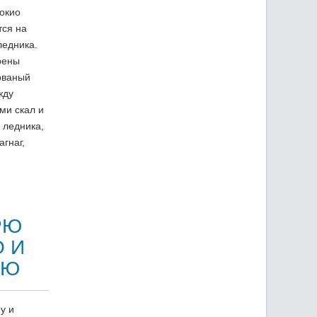
Гокио
тся на
ледника.
рены
рваный
жду
ми скал и
 ледника,
агнаг,
РЮ
О И
ЙЮ
у и