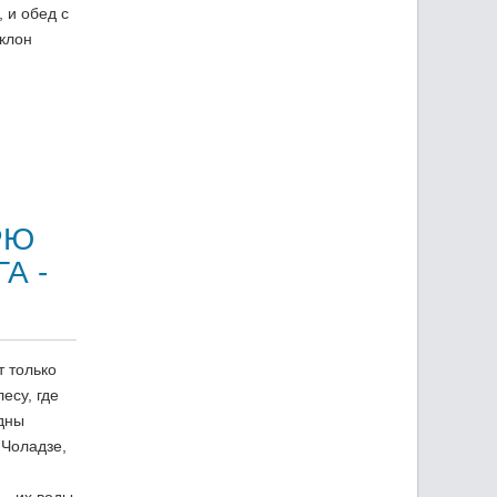
 и обед с
клон
РЮ
А -
т только
есу, где
дны
 Чоладзе,