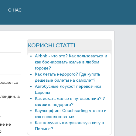
О НАС
КОРИСНІ СТАТТІ
Airbnb - что это? Как пользоваться и
как бронировать жилье в любом
городе?
Как летать недорого? Где купить
дешевые билеты на самолет?
прошел со
Автобусные лоукост перевозчики
Европы
ландии, а
Как искать жилье в путешествии? И
как жить недорого?
Каучсерфинг Couchsurfing что это и
как воспользоваться
г
Как получить американскую визу в
не не
Польше?
о