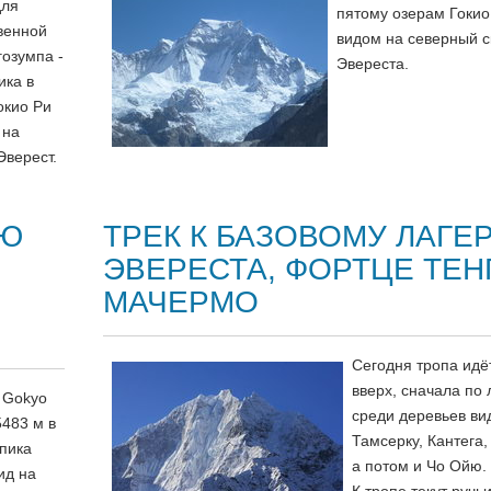
для
пятому озерам Гокио,
венной
видом на северный с
гозумпа -
Эвереста.
ика в
окио Ри
 на
Эверест.
РЮ
ТРЕК К БАЗОВОМУ ЛАГЕ
ЭВЕРЕСТА, ФОРТЦЕ ТЕНГ
МАЧЕРМО
Сегодня тропа идё
вверх, сначала по л
, Gokyo
среди деревьев ви
5483 м в
Тамсерку, Кантега,
 пика
а потом и Чо Ойю.
ид на