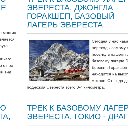
ИЕ
ЭВЕРЕСТА, ДЖОНГЛА -
ГОРАКШЕП, БАЗОВЫЙ
ЛАГЕРЬ ЭВЕРЕСТА
я многих
является
Сегодня у нас нам
рута.
переход к самому 
поселку в нашем тр
ничего
базовому лагерю Э
о с нее
Деревня Горакшеп
ый вид
находится на высо
метров. От сюда д
подножия Эвереста всего 3-4 километра.
РЮ
ТРЕК К БАЗОВОМУ ЛАГЕ
ЛА,
ЭВЕРЕСТА, ГОКИО - ДРА