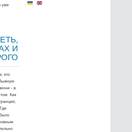
ы уже
ЕТЬ,
АХ И
РОГО
, кто
 Лыжную
мони - в
том. Как
Франции,
Где
 было
сновным
тельно