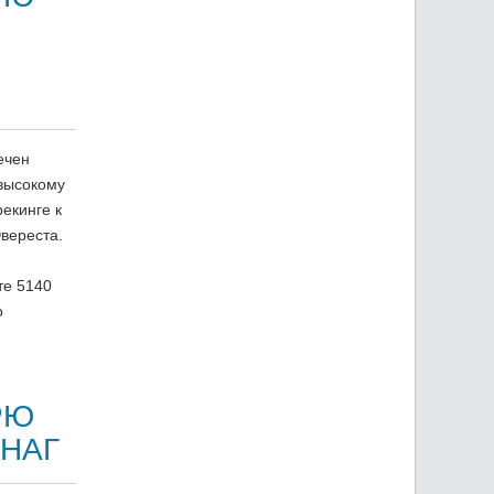
ечен
высокому
екинге к
вереста.
те 5140
о
РЮ
ГНАГ