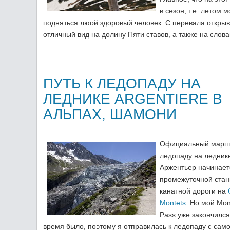
в сезон, т.е. летом 
подняться люой здоровый человек. С перевала откры
отличный вид на долину Пяти ставов, а также на слов
...
ПУТЬ К ЛЕДОПАДУ НА
ЛЕДНИКЕ ARGENTIERE В
АЛЬПАХ, ШАМОНИ
Официальный маршр
ледопаду на ледник
Аржентьер начинает
промежуточной ста
канатной дороги на
Montets
. Но мой Mon
Pass уже закончился
время было, поэтому я отправилась к ледопаду с само