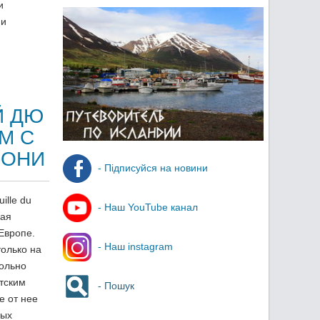
и
 и
Й ДЮ
М С
МОНИ
- Підписуйся на новини
ille du
- Наш YouTube канал
кая
Европе.
- Наш instagram
только на
вольно
тским
- Пошук
е от нее
ных