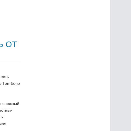
Ь ОТ
 есть
ь Тенгбоче
л снежный
вестный
 к
умая