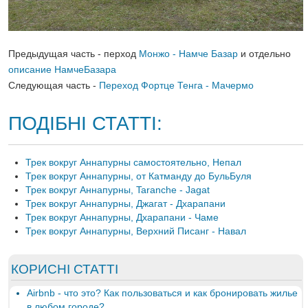
Предыдущая часть - перход
Монжо - Намче Базар
и отдельно
описание НамчеБазара
Следующая часть -
Переход Фортце Тенга - Мачермо
ПОДІБНІ СТАТТІ:
Трек вокруг Аннапурны самостоятельно, Непал
Трек вокруг Аннапурны, от Катманду до БульБуля
Трек вокруг Аннапурны, Taranche - Jagat
Трек вокруг Аннапурны, Джагат - Дхарапани
Трек вокруг Аннапурны, Дхарапани - Чаме
Трек вокруг Аннапурны, Верхний Писанг - Навал
КОРИСНІ СТАТТІ
Airbnb - что это? Как пользоваться и как бронировать жилье
в любом городе?