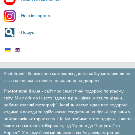
- Наш instagram
- Пошук
Phototravel: Копіювання матеріалів даного сайту можливе лише
із зазначенням активного посилання на джерело
Phototravel.dp.ua
- сайт про самостійні подорожі по всьому
світу. Ми любимо і часто їздимо в різні цікаві міста та країни,
робимо красиві фотографії, іноді знімаємо відео про подорожі,
ходимо в походи та здійснюємо сходження на гірські вершини у
найкрасивіших горах світу. Ще ми любимо мотоподорожі, і часто
їздимо на мотоциклі Європою, від України до Португалії та
Норвегії. У цьому блозі ми ділимося своїм досвідом різних