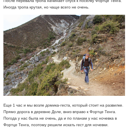
После перевала тропа начинает спуск к поселку Фортце Тенга.
Иногда тропа крутая, но чаще всего не очень.
Еще 1 час и мы возле домика-геста, который стоит на развилке.
Прямо дорога в деревню Доле, вниз вправо к Фортце Тенга.
Погода у нас была не очень, да и по планам у нас ночевка в
Фортце Тенга, поэтому решили искать гест для ночевки.