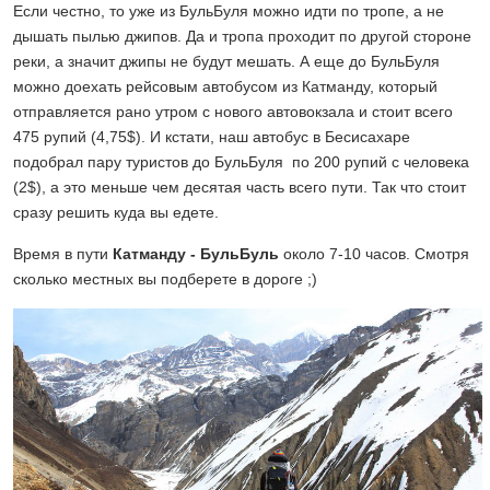
Если честно, то уже из БульБуля можно идти по тропе, а не
дышать пылью джипов. Да и тропа проходит по другой стороне
реки, а значит джипы не будут мешать. А еще до БульБуля
можно доехать рейсовым автобусом из Катманду, который
отправляется рано утром с нового автовокзала и стоит всего
475 рупий (4,75$). И кстати, наш автобус в Бесисахаре
подобрал пару туристов до БульБуля по 200 рупий с человека
(2$), а это меньше чем десятая часть всего пути. Так что стоит
сразу решить куда вы едете.
Время в пути
Катманду - БульБуль
около 7-10 часов. Смотря
сколько местных вы подберете в дороге ;)