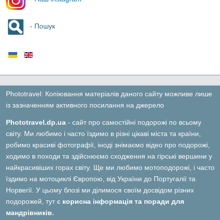
- Пошук
Phototravel: Копіювання матеріалів даного сайту можливе лише
із зазначенням активного посилання на джерело
Phototravel.dp.ua
- сайт про самостійні подорожі по всьому
світу. Ми любимо і часто їздимо в різні цікаві міста та країни,
робимо красиві фотографії, іноді знімаємо відео про подорожі,
ходимо в походи та здійснюємо сходження на гірські вершини у
найкрасивіших горах світу. Ще ми любимо мотоподорожі, і часто
їздимо на мотоциклі Європою, від України до Португалії та
Норвегії. У цьому блозі ми ділимося своїм досвідом різних
подорожей, тут є
корисна інформація та поради для
мандрівників.