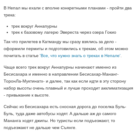
В Непал мы ехали с вполне конкретными планами - пройти два
трека:
трек вокруг Аннапурны
трек к базовому лагерю Эвереста через озера Гокио
Так что прилетев в Катманду мы сразу взялись за дело -
оформили пермиты и подготовились к трекам, об этом можно
почитать в статье
'Все, что нужно знать о треках в Непале'
.
Чаще всего трек вокруг Аннапурны начинают именно из
Бесисахара и именно в направлении Бесисахар-Мананг-
ТоронЛа-Муктинатх- и далее, так как если идти в эту сторону
набор высоты очень плавный и лучше проходит акклиматизация
- привыкание к высоте.
Сейчас из Бесисахара есть сносная дорога до поселка Буль-
Буль, туда даже автобусы ходят. А дальше аж до самого
Мананга ходят джипы. Но туристы если подъезжают, то
подъезжают не дальше чем Съянге.