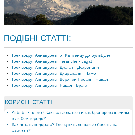
ПОДІБНІ СТАТТІ:
Трек вокруг Аннапурны, от Катманду до БульБуля
Трек вокруг Аннапурны, Taranche - Jagat
Трек вокруг Аннапурны, Джагат - Дхарапани
Трек вокруг Аннапурны, Дхарапани - Чаме
Трек вокруг Аннапурны, Верхний Писанг - Навал
Трек вокруг Аннапурны, Навал - Брага
КОРИСНІ СТАТТІ
Airbnb - что это? Как пользоваться и как бронировать жилье
в любом городе?
Как летать недорого? Где купить дешевые билеты на
самолет?