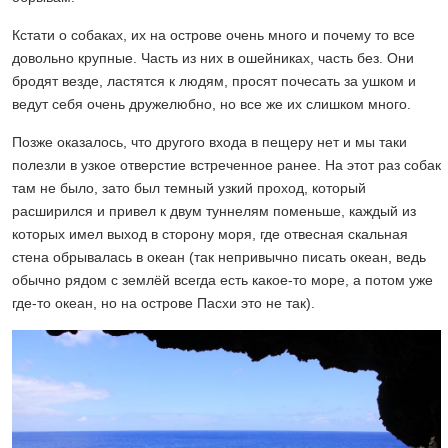
Кстати о собаках, их на острове очень много и почему то все
довольно крупные. Часть из них в ошейниках, часть без. Они
бродят везде, ластятся к людям, просят почесать за ушком и
ведут себя очень дружелюбно, но все же их слишком много.
Позже оказалось, что другого входа в пещеру нет и мы таки
полезли в узкое отверстие встреченное ранее. На этот раз собак
там не было, зато был темный узкий проход, который
расширился и привел к двум туннелям поменьше, каждый из
которых имел выход в сторону моря, где отвесная скальная
стена обрывалась в океан (так непривычно писать океан, ведь
обычно рядом с землёй всегда есть какое-то море, а потом уже
где-то океан, но на острове Пасхи это не так).