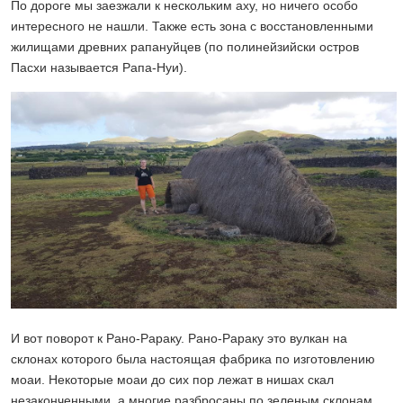
По дороге мы заезжали к нескольким аху, но ничего особо
интересного не нашли. Также есть зона с восстановленными
жилищами древних рапануйцев (по полинейзийски остров
Пасхи называется Рапа-Нуи).
И вот поворот к Рано-Рараку. Рано-Рараку это вулкан на
склонах которого была настоящая фабрика по изготовлению
моаи. Некоторые моаи до сих пор лежат в нишах скал
незаконченными, а многие разбросаны по зеленым склонам.