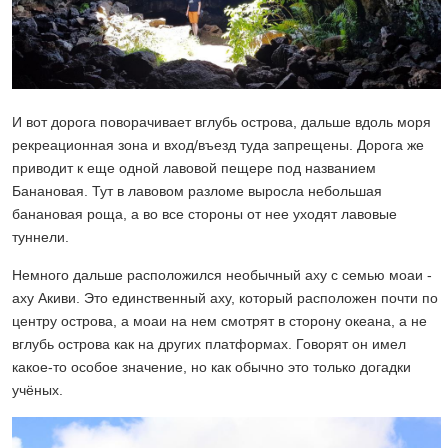
И вот дорога поворачивает вглубь острова, дальше вдоль моря
рекреационная зона и вход/въезд туда запрещены. Дорога же
приводит к еще одной лавовой пещере под названием
Банановая. Тут в лавовом разломе выросла небольшая
банановая роща, а во все стороны от нее уходят лавовые
туннели.
Немного дальше расположился необычный аху с семью моаи -
аху Акиви. Это единственный аху, который расположен почти по
центру острова, а моаи на нем смотрят в сторону океана, а не
вглубь острова как на других платформах. Говорят он имел
какое-то особое значение, но как обычно это только догадки
учёных.