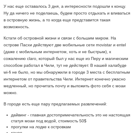
У нас еще оставалось 3 дня, а интересности подошли к концу.
Ну да ничего не поделаешь, будем просто отдыхать и вливаться
в островную жизнь, а то когда еще представится такая
возможность.
Кстати об островной жизни и связи с большим миром. На
острове Пасхи действуют две мобильные сети movistar и entel
(даже с мобильным интернетом, хоть и не быстрым), к
сожалению claro, который был у нас еще из Перу и магическим
способом работал в Чили, тут не действует. В нашей халабуде
wi-fi не было, но мы обнаружили в городе 3 места с бесплатным
интернетом от правительства Чили. Интернет конечно ужасно
медленный, но прочитать почту и выложить фото себя с моаи
можно.
В городе есть еще пару предлагаемых развлечений:
дайвинг - главная достопримечательность это не настоящая
статуя моаи под водой, стоимость 50$
прогулки на лодке к островкам
каное