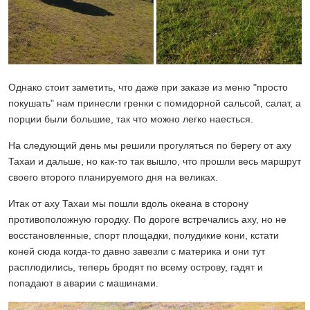
Однако стоит заметить, что даже при заказе из меню "просто
покушать" нам принесли гренки с помидорной сальсой, салат, а
порции были большие, так что можно легко наесться.
На следующий день мы решили прогуляться по берегу от аху
Тахаи и дальше, но как-то так вышло, что прошли весь маршрут
своего второго планируемого дня на великах.
Итак от аху Тахаи мы пошли вдоль океана в сторону
противоположную городку. По дороге встречались аху, но не
восстановленные, спорт площадки, полудикие кони, кстати
коней сюда когда-то давно завезли с материка и они тут
расплодились, теперь бродят по всему острову, гадят и
попадают в аварии с машинами.