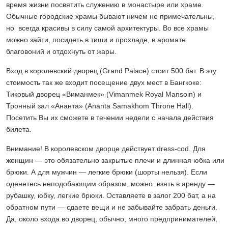
время жизни посвятить служению в монастыре или храме.
Обычные городские храмы бывают ничем не примечательны,
но всегда красивы в силу самой архитектуры. Во все храмы
можно зайти, посидеть в тиши и прохладе, в аромате
благовоний и отдохнуть от жары.
Вход в королевский дворец (Grand Palace) стоит 500 бат. В эту
стоимость так же входит посещение двух мест в Бангкоке:
Тиковый дворец «Виманмек» (Vimanmek Royal Mansoin) и
Тронный зал «Ананта» (Ananta Samakhom Throne Hall).
Посетить Вы их сможете в течении недели с начала действия
билета.
Внимание! В королевском дворце действует dress-cod. Для
женщин — это обязательно закрытые плечи и длинная юбка или
брюки. А для мужчин — легкие брюки (шорты нельзя). Если
оденетесь неподобающим образом, можно взять в аренду —
рубашку, юбку, легкие брюки. Оставляете в залог 200 бат, а на
обратном пути — сдаете вещи и не забывайте забрать деньги.
Да, около входа во дворец, обычно, много предпринимателей,