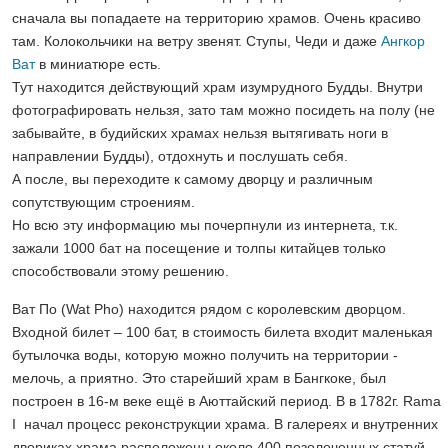
сначала вы попадаете на территорию храмов. Очень красиво
там. Колокольчики на ветру звенят. Ступы, Чеди и даже
Ангкор
Ват
в миниатюре есть.
Тут находится действующий храм изумрудного Будды. Внутри
фотографировать нельзя, зато там можно посидеть на полу (не
забывайте, в будийских храмах нельзя вытягивать ноги в
направлении Будды), отдохнуть и послушать себя.
А после, вы переходите к самому дворцу и различным
сопутствующим строениям.
Но всю эту информацию мы почерпнули из интернета, т.к.
зажали 1000 бат на посещение и толпы китайцев только
способствовали этому решению.
Ват По (Wat Pho) находится рядом с королевским дворцом.
Входной билет – 100 бат, в стоимость билета входит маленькая
бутылочка воды, которую можно получить на территории -
мелочь, а приятно. Это старейший храм в Бангкоке, был
построен в 16-м веке ещё в Аюттайский период. В в 1782г. Rama
I начал процесс реконструкции храма. В галереях и внутренних
двориках храма расположены около 400 позолоченных статуй