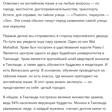
Отвечают на английском языке и на любые вопросы — по
городу, местности, достопримечательностям, транспорту.
Кстати, для справки, по-тайски улица — «Thanon», переулок —
«Soi». Эти слова обычно пишут перед названием самой улицы
или переулка.
Первым делом мы отправились в сторону королевского дворца.
По пути мы увидели еще пару храмов. Один из них Wat
Mahathat. Храм был построен в царствование короля Рамы I.
Является центром одного из двух будийских университетов в
Таиланде. Храм является крупнейшей штаб-квартирой монахов
в Таиланде, а также здесь обучаются буддизму и медитации. И
есть Випассана центр. В основном, обучение проводиться на
тайском языке, но есть классы, где монахи преподают на
английском языке. В этот храм можно заглянуть — он
представляет из себя целый городок.
В общем, в Таиланде построено великое множество храмов,
ведь 94% населения верующие буддисты. Монахи в Таиланде
уважаемые люди, и каждый мужчина считает долгом какое-то