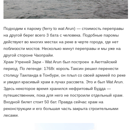
Подходим к парому (ferry to wat Arun) — стоимость переправы
на другой берег всего 3 бата с человека. Подобные паромы
действуют во многих местах на реке в черте города, где нет
поблизости мостов. Несколько минут переправы и мы уже на
другой стороне Чаопрайи.
Храм Утреней Зари - Wat Arun был построен в Аюттайский
период. По легенде: 1768г. король Таксин решил перенести
столицу Таиланда в Тонбури, он плыл со своей армией по реке
и увидел красивый храм в лучах рассвета. Это и был Wat Arun.
Здесь некоторое время хранился нефритовый Будда —
путешественник, пока для него не построили отдельный храм.
Входной билет стоит 50 бат. Правда сейчас храм на
реконструкции и его большая часть закрыта строительными
лесами.