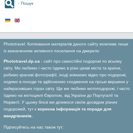
- Пошук
Phototravel: Копіювання матеріалів даного сайту можливе лише
із зазначенням активного посилання на джерело
Phototravel.dp.ua
- сайт про самостійні подорожі по всьому
світу. Ми любимо і часто їздимо в різні цікаві міста та країни,
робимо красиві фотографії, іноді знімаємо відео про подорожі,
ходимо в походи та здійснюємо сходження на гірські вершини у
найкрасивіших горах світу. Ще ми любимо мотоподорожі, і часто
їздимо на мотоциклі Європою, від України до Португалії та
Норвегії. У цьому блозі ми ділимося своїм досвідом різних
подорожей, тут є
корисна інформація та поради для
мандрівників.
Підписуйтесь на нас також тут: