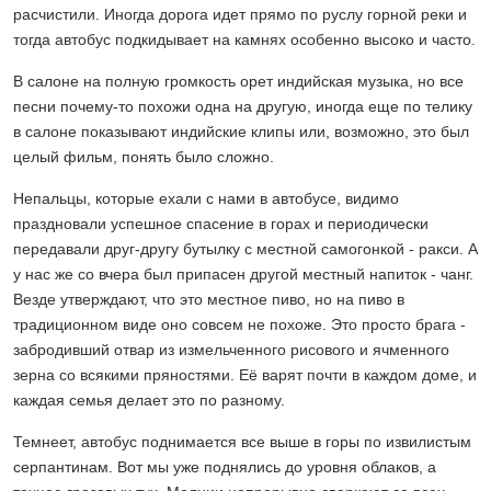
расчистили. Иногда дорога идет прямо по руслу горной реки и
тогда автобус подкидывает на камнях особенно высоко и часто.
В салоне на полную громкость орет индийская музыка, но все
песни почему-то похожи одна на другую, иногда еще по телику
в салоне показывают индийские клипы или, возможно, это был
целый фильм, понять было сложно.
Непальцы, которые ехали с нами в автобусе, видимо
праздновали успешное спасение в горах и периодически
передавали друг-другу бутылку с местной самогонкой - ракси. А
у нас же со вчера был припасен другой местный напиток - чанг.
Везде утверждают, что это местное пиво, но на пиво в
традиционном виде оно совсем не похоже. Это просто брага -
забродивший отвар из измельченного рисового и ячменного
зерна со всякими пряностями. Её варят почти в каждом доме, и
каждая семья делает это по разному.
Темнеет, автобус поднимается все выше в горы по извилистым
серпантинам. Вот мы уже поднялись до уровня облаков, а