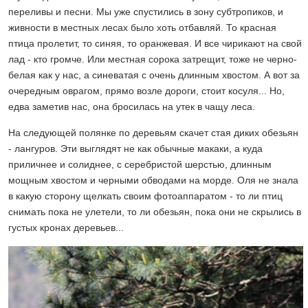
переливы и песни. Мы уже спустились в зону субтропиков, и
живности в местных лесах было хоть отбавляй. То красная
птица пролетит, то синяя, то оранжевая. И все чирикают на свой
лад - кто громче. Или местная сорока затрещит, тоже не черно-
белая как у нас, а синеватая с очень длинным хвостом. А вот за
очередным оврагом, прямо возле дороги, стоит косуля... Но,
едва заметив нас, она бросилась на утек в чащу леса.
На следующей полянке по деревьям скачет стая диких обезьян
- лангуров. Эти выглядят не как обычные макаки, а куда
приличнее и солиднее, с серебристой шерстью, длинным
мощным хвостом и черными обводами на морде. Оля не знала
в какую сторону щелкать своим фотоаппаратом - то ли птиц
снимать пока не улетели, то ли обезьян, пока они не скрылись в
густых кронах деревьев...