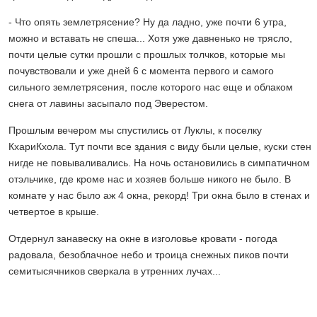
- Что опять землетрясение? Ну да ладно, уже почти 6 утра,
можно и вставать не спеша... Хотя уже давненько не трясло,
почти целые сутки прошли с прошлых толчков, которые мы
почувствовали и уже дней 6 с момента первого и самого
сильного землетрясения, после которого нас еще и облаком
снега от лавины засыпало под Эверестом.
Прошлым вечером мы спустились от Луклы, к поселку
КхариКхола. Тут почти все здания с виду были целые, куски стен
нигде не повываливались. На ночь остановились в симпатичном
отэльчике, где кроме нас и хозяев больше никого не было. В
комнате у нас было аж 4 окна, рекорд! Три окна было в стенах и
четвертое в крыше.
Отдернул занавеску на окне в изголовье кровати - погода
радовала, безоблачное небо и троица снежных пиков почти
семитысячников сверкала в утренних лучах...