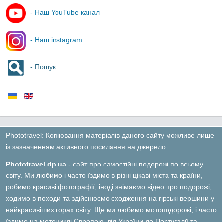
- Наш YouTube канал
- Наш instagram
- Пошук
Phototravel: Копіювання матеріалів даного сайту можливе лише
із зазначенням активного посилання на джерело
Phototravel.dp.ua
- сайт про самостійні подорожі по всьому
світу. Ми любимо і часто їздимо в різні цікаві міста та країни,
робимо красиві фотографії, іноді знімаємо відео про подорожі,
ходимо в походи та здійснюємо сходження на гірські вершини у
найкрасивіших горах світу. Ще ми любимо мотоподорожі, і часто
їздимо на мотоциклі Європою, від України до Португалії та