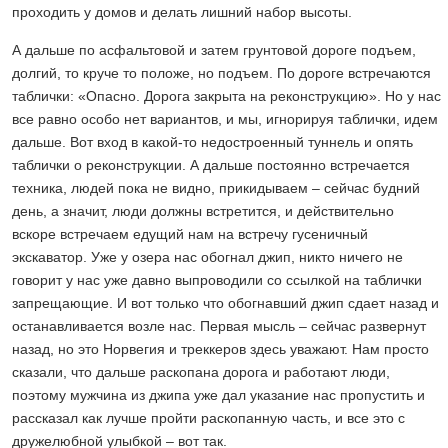
проходить у домов и делать лишний набор высоты.
А дальше по асфальтовой и затем грунтовой дороге подъем,
долгий, то круче то положе, но подъем. По дороге встречаются
таблички: «Опасно. Дорога закрыта на реконструкцию». Но у нас
все равно особо нет вариантов, и мы, игнорируя таблички, идем
дальше. Вот вход в какой-то недостроенный туннель и опять
таблички о реконструкции. А дальше постоянно встречается
техника, людей пока не видно, прикидываем – сейчас будний
день, а значит, люди должны встретится, и действительно
вскоре встречаем едущий нам на встречу гусеничный
экскаватор. Уже у озера нас обогнал джип, никто ничего не
говорит у нас уже давно выпроводили со ссылкой на таблички
запрещающие. И вот только что обогнавший джип сдает назад и
останавливается возле нас. Первая мысль – сейчас развернут
назад, но это Норвегия и треккеров здесь уважают. Нам просто
сказали, что дальше раскопана дорога и работают люди,
поэтому мужчина из джипа уже дал указание нас пропустить и
рассказал как лучше пройти раскопанную часть, и все это с
дружелюбной улыбкой – вот так.