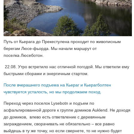
Путь от Кьерага до Прекестулена проходит по живописным
берегам Люсе-фьорда. Мы начали маршрут от
поселка Люсеботон.
22.08. Утро встретило нас отличной погодой. Мы ответили ему
быстрыми сборами и энергичным стартом.
После вчерашнего подъема на Кьераг и Кьерагболтен
чувствуется усталость, но мы продолжаем поход.
Переход через поселок Lysebotn и подъем по
асфальтированной дороге к группе домиков Auklend. Не доходя
до домиков, влево есть ответвление с деревянным
заграждением, сворачивать не обязательно – все равно
выйдешь в ту же точку, но если свернете, то не нужно будет