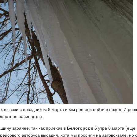
х в связи с праздником 8 марта и мы решили пойти в поход. И реш
оворотное начинается.
ашину заранее, так как приехав в
Белогорск
в 6 утра 8 марта (еще 
 рейсового автобуса высадил, хотя мы просили на автовокзале, но 