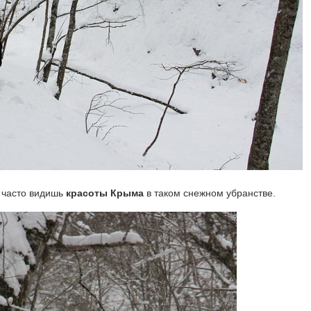
е часто видишь
красоты Крыма
в таком снежном убранстве.