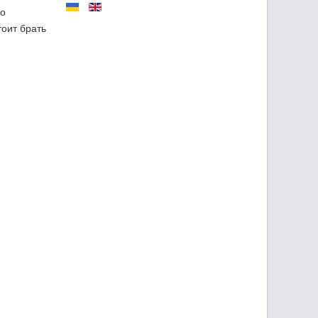
го
тоит брать