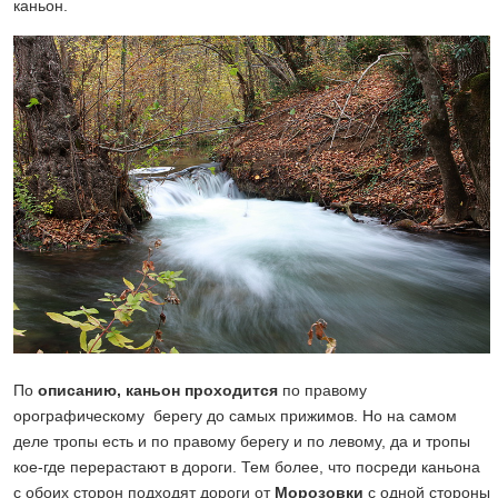
каньон.
По
описанию, каньон проходится
по правому
орографическому берегу до самых прижимов. Но на самом
деле тропы есть и по правому берегу и по левому, да и тропы
кое-где перерастают в дороги. Тем более, что посреди каньона
с обоих сторон подходят дороги от
Морозовки
с одной стороны