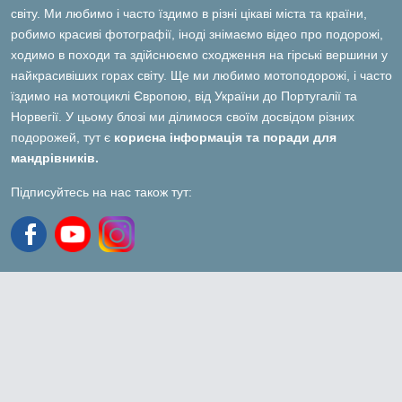
світу. Ми любимо і часто їздимо в різні цікаві міста та країни,
робимо красиві фотографії, іноді знімаємо відео про подорожі,
ходимо в походи та здійснюємо сходження на гірські вершини у
найкрасивіших горах світу. Ще ми любимо мотоподорожі, і часто
їздимо на мотоциклі Європою, від України до Португалії та
Норвегії. У цьому блозі ми ділимося своїм досвідом різних
подорожей, тут є
корисна інформація та поради для
мандрівників.
Підписуйтесь на нас також тут: