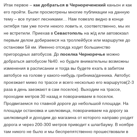
Итак первое –
как добраться в Чернореченский
каньон и как
его пройти. Были просмотрены многие публикации на данную
тему – все пугают лесниками… Нам повезло видно в конце
октября там уже почти некого ловить и, соответственно, мы их
не встретили. Приехав в
Севастополь
на ж/д или автовокзал
первым делом добираемся на троллейбусе или маршрутке до
остановки 5й км. Именно отсюда ходит большинство
пригородных автобусов. До
поселка Черноречье
можно
добраться автобусом №40. но будьте внимательны возможны
изменения в расписании и тогда вы будете ехать в забитом
автобусе на голове у какого-нибудь грибника/дачника. Автобус
проезжает мимо по трассе и всего несколько его маршрутов(2-3
раза в день заезжают в сам поселок). Выходим на трассе,
проходим метров 30 назад и поворачиваем в поселок.
Продвигаемся по главной дороге до небольшой площади. На
площади остановка и шелковица, поворачиваем на дорогу за
шелковицей и доходим до магазина от которого направо уходит
дорога и через 200-300 метров приводит к шлагбауму. В ноябре
там никого не было и мы беспрепятственно прошествовали в