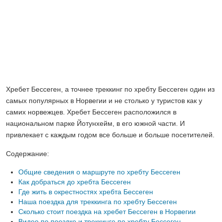
Хребет Бессеген, а точнее треккинг по хребту Бессеген один из
самых популярных в Норвегии и не столько у туристов как у
самих норвежцев. Хребет Бессеген расположился в
национальном парке Йотунхейм, в его южной части. И
привлекает с каждым годом все больше и больше посетителей.
Содержание:
Общие сведения о маршруте по хребту Бессеген
Как добраться до хребта Бессеген
Где жить в окрестностях хребта Бессеген
Наша поездка для треккинга по хребту Бессеген
Сколько стоит поездка на хребет Бессеген в Норвегии
Видео по поездке и треккинге по хребту Бессеген