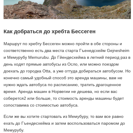
Как добраться до хребта Бессеген
Маршрут по хребту Бессеген можно пройти в обе стороны и
соответственно есть два места старта Гъенедсхейм Gejnesheim
и Мемурубу Memurubu. До Гйендесхейма в летний период раз в
день ходят прямые автобусы из Осло, или можно поездом
доехать до городка Otta, а уже оттуда добираться автобусом. Но
конечно самый удобный способ это аренда машины, вам не
нужно ждать автобуса по расписанию, тратить драгоценное
время. Аренда машин в Норвегии не дешева, но если вас
соберется2 или больше, то стоимость аренды машины будет
сопоставима со стоимостью автобуса.
Если же вы хотите стартовать из Мемубуру, то вам все равно
ехать до Гъендесхейма и затем воспользоваться паромом до
Мемурубу.