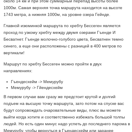
около 14 км и при этом суммарный перепад высоты более
1000м. Самая верхняя точка маршрута находится на высоте
1743 метра, а нижняя 1000м, на уровне озера Гейнде.
Главной изюминкой маршрута по хребту Бессеген является
проход по узкому хребту между двумя озерами Гъенде И
Бесватнет. Гъенде молочно-голубого цвета, Бесватнен темно
синего, а еще они расположены с разницей в 400 метров по
вертикали!
Маршрут по хребту Бессеген можно пройти в двух
направлениях:
Гъендесхейм -> Мемурубу
Мемурубу -> Гйендесхейм
В первом случае вам сразу же предстоит крутой и долгий
подъем на высшую точку маршрута, зато потом на спуске вас
будут сопровождать очаровательные виды, плюс вы можете
выйти когда хотите и соответственно избежать большой толпы
людей. Но есть один минус надо успеть до последнего парома в
Мемурубу, чтобы вернуться в Гъендесхейм или заранее