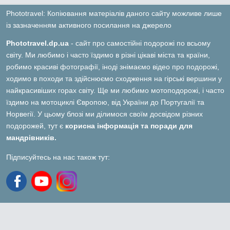
Phototravel: Копіювання матеріалів даного сайту можливе лише
із зазначенням активного посилання на джерело
Phototravel.dp.ua
- сайт про самостійні подорожі по всьому
світу. Ми любимо і часто їздимо в різні цікаві міста та країни,
робимо красиві фотографії, іноді знімаємо відео про подорожі,
ходимо в походи та здійснюємо сходження на гірські вершини у
найкрасивіших горах світу. Ще ми любимо мотоподорожі, і часто
їздимо на мотоциклі Європою, від України до Португалії та
Норвегії. У цьому блозі ми ділимося своїм досвідом різних
подорожей, тут є
корисна інформація та поради для
мандрівників.
Підписуйтесь на нас також тут: