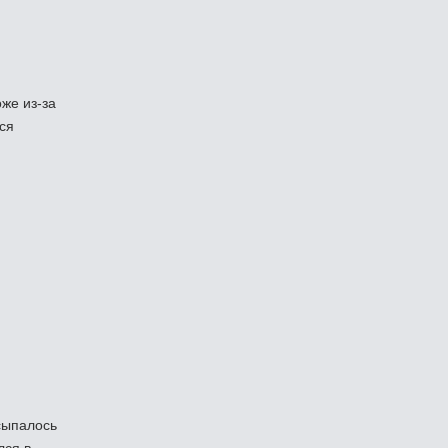
же из-за
ся
 сыпалось