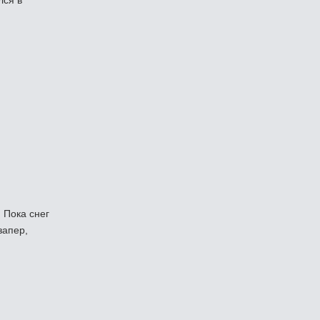
лся в
 Пока снег
запер,