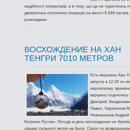
жадібності операторів, а в тому, що це не туристична п
двомісячна логістична операція на висоті 8 848 метрів
розкладемо
...
ВОСХОЖДЕНИЕ НА ХАН
ТЕНГРИ 7010 МЕТРОВ
Есть вершина Хан-Те
августа в 12:30 по м
киргизскому, времен
вершину поднялись
Дмитрий, Безденеж
Павел, Харапонов М
Новокшонов Андрей 
Колунин Руслан. Погода в день восхождения не балов
однако сильного ветра не было. Сразу по возвращени