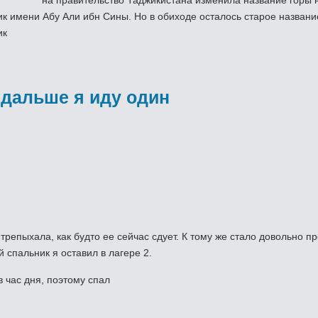
на правительство Таджикистана изменила название горы 
ик имени Абу Али ибн Сины. Но в обиходе осталось старое названи
ик
.
 дальше я иду один
трепыхала, как будто ее сейчас сдует. К тому же стало довольно п
й спальник я оставил в лагере 2.
 час дня, поэтому спал