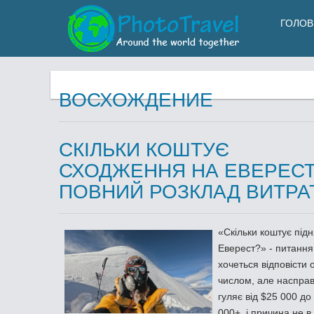
ГОЛОВ
ВОСХОЖДЕНИЕ
СКІЛЬКИ КОШТУЄ
СХОДЖЕННЯ НА ЕВЕРЕСТ
ПОВНИЙ РОЗКЛАД ВИТРА
«Скільки коштує під
Еверест?» - питання
хочеться відповісти
числом, але насправ
гуляє від $25 000 до
000+, і причина не в