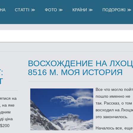
НА
СТАТТІ
ФОТО
КРАЇНИ
ПОДОРОЖІ
ВОСХОЖДЕНИЕ НА ЛХОЦ
:
8516 М. МОЯ ИСТОРИЯ
Т
Все что могло пойт
пошло именно не
нятися на
так. Рассказ, о том
, на яке
восходил на Лхоцз
 одним
это закончилось.
ді ціна
 $200
Началось все, еще