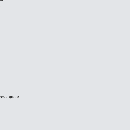
на
е
рохладно и