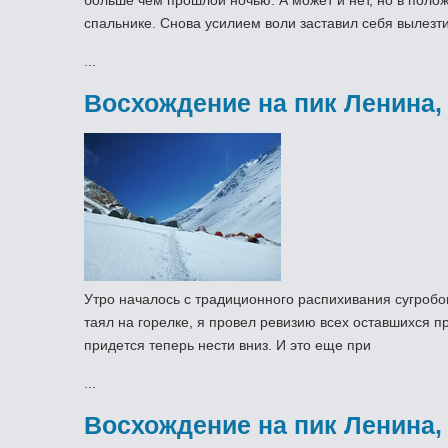
больше чем прошлой ночью. А может и нет, но в поло
спальнике. Снова усилием воли заставил себя вылезт
...
Восхождение на пик Ленина,
Утро началось с традиционного распихивания сугробов 
таял на горелке, я провел ревизию всех оставшихся про
придется теперь нести вниз. И это еще при
...
Восхождение на пик Ленина,