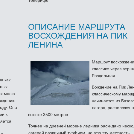
Тенерифе.
ОПИСАНИЕ МАРШРУТА
ВОСХОЖДЕНИЯ НА ПИК
ЛЕНИНА
Маршрут восхождени
классике через верш
Раздельная
а как
зных
Вождение на Пик Ле
ых мною
классическому марш
хождению
начинается из Базов
году. Она
лагеря, расположенн
ей к
высоте 3500 метров.
ляется
Точнее на древней морене ледника раскидано неско
лагерей различный турфирм, но всю эту местность