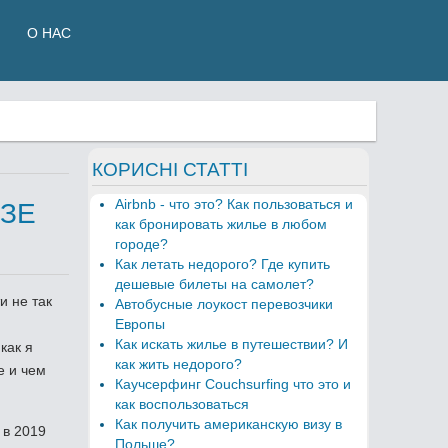
О НАС
КОРИСНІ СТАТТІ
Airbnb - что это? Как пользоваться и
ЗЕ
как бронировать жилье в любом
городе?
Как летать недорого? Где купить
дешевые билеты на самолет?
и не так
Автобусные лоукост перевозчики
Европы
Как искать жилье в путешествии? И
 как я
как жить недорого?
е и чем
Каучсерфинг Couchsurfing что это и
как воспользоваться
Как получить американскую визу в
 в 2019
Польше?