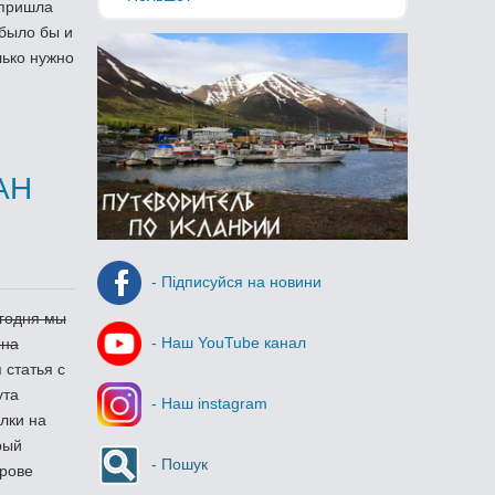
 пришла
 было бы и
лько нужно
АН
- Підписуйся на новини
егодня мы
- Наш YouTube канал
 на
статья с
ута
- Наш instagram
лки на
рый
- Пошук
рове