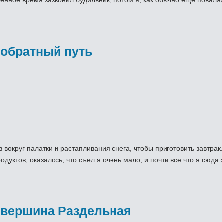
женное время зазвонил будильник, потом я, как обычно еще поваля
и
 обратный путь
вокруг палатки и растапливания снега, чтобы приготовить завтрак.
дуктов, оказалось, что съел я очень мало, и почти все что я сюда 
 вершина Раздельная