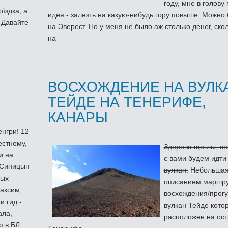
году, мне в голову
оїздка, а
идея - залезть на какую-нибудь гору повыше. Можно
. Давайте
на Эверест. Но у меня не было аж столько денег, ско
на
...
ВОСХОЖДЕНИЕ НА ВУЛК
ТЕЙДЕ НА ТЕНЕРИФЕ,
КАНАРЫ
нгри! 12
естному,
Здорова щеглы, с
и на
с вами будем идти
 Синицын
вулкан.
Небольшая 
ных
описанием маршр
аксим,
восхождения/прогу
и гид -
вулкан Тейде кото
ала,
расположен на ост
ю в БЛ