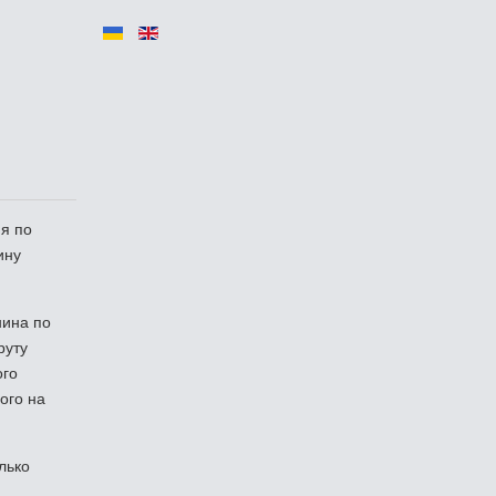
я по
ину
нина по
руту
ого
ого на
лько