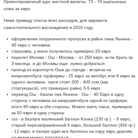
Ориентировочный курс местной валюты: 73 - 74 кыргызскых
сома за евро.
Ниже приведу список всех расходов, для варианта
самостоятельного восхождения в 2016 году:
оформление пограничного пропуска в район пика Ленина -
40 евро с человека
страховка, у меня получилось примерно 20 евро
перелет Москва - Ош - Москва, - от 250 евро, если брать за
3 месяца. и до Москвы еще нужно добраться
проезд из аэропорта Оша до города - встреча на
микроавтобусе турфирмы - 25 евро за автобус или 8 евро за
одного человека, такси стоит 200 - 400 сом (как
сторгуешься), что примерно равно 3-5 евро.
переезд Ош - базлаг пик Ленина - Ош - 40 Евро в одну
сторону с человека на микроавтобусе одной из турфирм,
итого 80 евро в обе стороны. Можно взять такси, примерно
за 50 евро в одну сторону.
газ - в базлаге маленький баллон Kovea (230 гр.) - 8 евро,
старый перезаправленный 6 евро, большой баллон (450 гр.)
- 12 евро, в лагере один все баллоны на пару евро дороже,
но везде можно торговаться