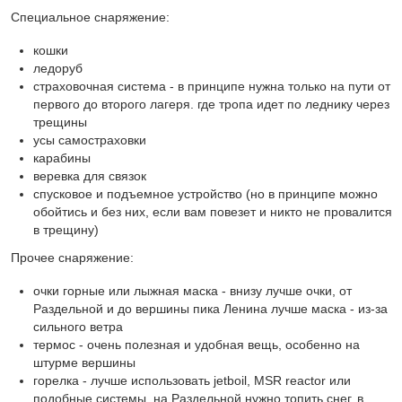
Специальное снаряжение:
кошки
ледоруб
страховочная система - в принципе нужна только на пути от
первого до второго лагеря. где тропа идет по леднику через
трещины
усы самостраховки
карабины
веревка для связок
спусковое и подъемное устройство (но в принципе можно
обойтись и без них, если вам повезет и никто не провалится
в трещину)
Прочее снаряжение:
очки горные или лыжная маска - внизу лучше очки, от
Раздельной и до вершины пика Ленина лучше маска - из-за
сильного ветра
термос - очень полезная и удобная вещь, особенно на
штурме вершины
горелка - лучше использовать jetboil, MSR reactor или
подобные системы, на Раздельной нужно топить снег, в