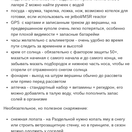
лагере 2 можно найти ручеек с водой
посуда - кружка, тарелка, ложка, нож, возможно котелок для
готовки, если использовать не jetboil/MSR reactor
GPS с картами и записанным треком до вершины, на
предвершинном куполе очень легко потеряться, особенно
при плохой видимости + запасные батарейки
часы желательно с альтиметром - очень удобно во время
пути следить за временем и высотой
крем от солнца - обязательно с фактором защиты 50+,
мазаться начиная с самого начала и до самого конца, не
забывать мазать подбородок и нижнюю часть носа, чтобы не
сгорели от отраженного снегом солнца
фонарик - выход на штурм вершины обычно до рассвета
или прямо перед рассветом
аптечка - стандартный набор + витамины + регидрон, его
можно добавлять в талую воду, чтобы пополнить запас
солей в организме
Необязательное, но полезное снаряжение:
снежная лопата - на Раздельной нужно копать яму в снегу
или строить ветрозащитную стенку, но в принципе, в сезон
можно одолжить у соседей