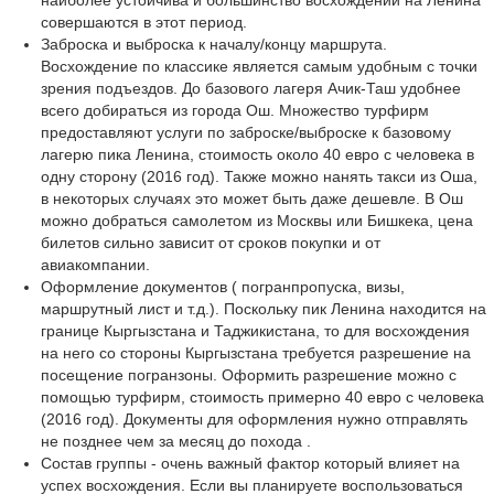
наиболее устойчива и большинство восхождений на Ленина
совершаются в этот период.
Заброска и выброска к началу/концу маршрута.
Восхождение по классике является самым удобным с точки
зрения подъездов. До базового лагеря Ачик-Таш удобнее
всего добираться из города Ош. Множество турфирм
предоставляют услуги по заброске/выброске к базовому
лагерю пика Ленина, стоимость около 40 евро с человека в
одну сторону (2016 год). Также можно нанять такси из Оша,
в некоторых случаях это может быть даже дешевле. В Ош
можно добраться самолетом из Москвы или Бишкека, цена
билетов сильно зависит от сроков покупки и от
авиакомпании.
Оформление документов ( погранпропуска, визы,
маршрутный лист и т.д.). Поскольку пик Ленина находится на
границе Кыргызстана и Таджикистана, то для восхождения
на него со стороны Кыргызстана требуется разрешение на
посещение погранзоны. Оформить разрешение можно с
помощью турфирм, стоимость примерно 40 евро с человека
(2016 год). Документы для оформления нужно отправлять
не позднее чем за месяц до похода .
Состав группы - очень важный фактор который влияет на
успех восхождения. Если вы планируете воспользоваться