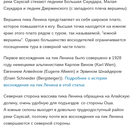
реки Сауксай стекают ледники Большая Саукдара, Малая
Саукдара и ледник Дзержинского (с западного плеча вершины).
Вершина пика Ленина представляет из себя широкое плато,
которое повышается к югу. Высшая точка находится на южном
краю этого плато рядом с туром, так называемой, "южной
вершины". Однако большинство восходителей ограничивается
посещением тура в северной части плато.
Первое восхождение на пик Ленина было совершено в 1928
году немецкими альпинистами Карлом Вином (Karl Wien),
Евгением Алвейном (Eugene Allwein) и Эрвином Шнайдером
(Erwin Schneider (Bergsteiger)).
Подробнее о истории
восхождение на пик Ленина в этой статье.
Северная сторона массива пика Ленина обращена на Алайскую
долину, очень удобную для подъездов со стороны Оша.
А южные склоны выходят в довольно труднодоступный район
реки Сауксай, поэтому почти все восхождения на пик Ленина
совершаются с северной стороны.