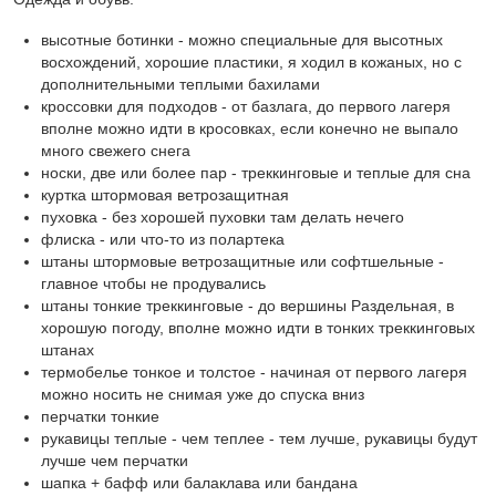
высотные ботинки - можно специальные для высотных
восхождений, хорошие пластики, я ходил в кожаных, но с
дополнительными теплыми бахилами
кроссовки для подходов - от базлага, до первого лагеря
вполне можно идти в кросовках, если конечно не выпало
много свежего снега
носки, две или более пар - треккинговые и теплые для сна
куртка штормовая ветрозащитная
пуховка - без хорошей пуховки там делать нечего
флиска - или что-то из полартека
штаны штормовые ветрозащитные или софтшельные -
главное чтобы не продувались
штаны тонкие треккинговые - до вершины Раздельная, в
хорошую погоду, вполне можно идти в тонких треккинговых
штанах
термобелье тонкое и толстое - начиная от первого лагеря
можно носить не снимая уже до спуска вниз
перчатки тонкие
рукавицы теплые - чем теплее - тем лучше, рукавицы будут
лучше чем перчатки
шапка + бафф или балаклава или бандана