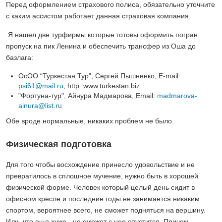
Перед оформлением страхового полиса, обязательно уточните
с каким ассистом работает данная страховая компания.
Я нашел две турфирмы которые готовы оформить погран
пропуск на пик Ленина и обеспечить трансфер из Оша до
базлага:
ОсОО “Туркестан Тур”, Сергей Пышненко, E-mail:
psi61@mail.ru
, http: www.turkestan.biz
"Фортуна-тур", Айнура Мадмарова, Email:
madmarova-
ainura@list.ru
Обе вроде нормальные, никаких проблем не было.
Физическая подготовка
Для того чтобы восхождение принесло удовольствие и не
превратилось в сплошное мучение, нужно быть в хорошей
физической форме. Человек который целый день сидит в
офисном кресле и последние годы не занимается никаким
спортом, вероятнее всего, не сможет подняться на вершину.
Или, что еще хуже - не сможет с нее спустится. Причем